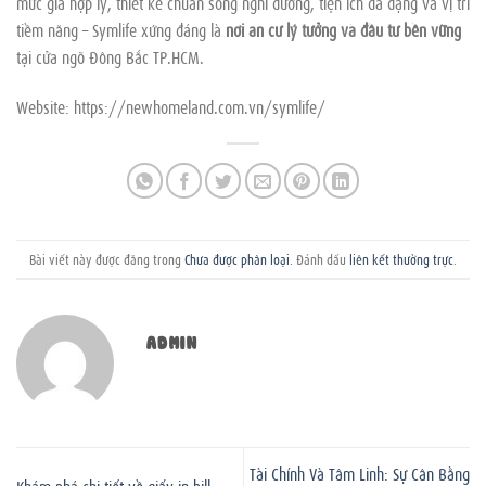
mức giá hợp lý, thiết kế chuẩn sống nghỉ dưỡng, tiện ích đa dạng và vị trí
tiềm năng – Symlife xứng đáng là
nơi an cư lý tưởng và đầu tư bền vững
tại cửa ngõ Đông Bắc TP.HCM.
Website: https://newhomeland.com.vn/symlife/
Bài viết này được đăng trong
Chưa được phân loại
. Đánh dấu
liên kết thường trực
.
ADMIN
Tài Chính Và Tâm Linh: Sự Cân Bằng