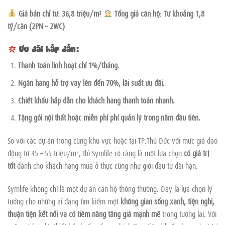
Giá bán chỉ từ: 36,8 triệu/m²
Tổng giá căn hộ: Từ khoảng 1,8
tỷ/căn (2PN – 2WC)
Ưu đãi hấp dẫn:
Thanh toán linh hoạt chỉ 1%/tháng
.
Ngân hàng hỗ trợ vay lên đến 70%, lãi suất ưu đãi.
Chiết khấu hấp dẫn cho khách hàng thanh toán nhanh.
Tặng gói nội thất hoặc miễn phí phí quản lý trong năm đầu tiên.
So với các dự án trong cùng khu vực hoặc tại TP.Thủ Đức với mức giá dao
động từ 45 – 55 triệu/m², thì Symlife rõ ràng là một lựa chọn
có giá trị
tốt
dành cho khách hàng mua ở thực cũng như giới đầu tư dài hạn.
Symlife không chỉ là một dự án căn hộ thông thường. Đây là lựa chọn lý
tưởng cho những ai đang tìm kiếm một
không gian sống xanh, tiện nghi,
thuận tiện kết nối và có tiềm năng tăng giá mạnh mẽ
trong tương lai. Với