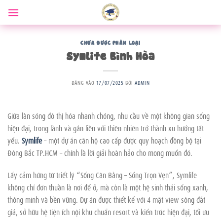
Bỏ
qua
nội
dung
CHƯA ĐƯỢC PHÂN LOẠI
Symlife Bình Hòa
ĐĂNG VÀO
17/07/2025
BỞI
ADMIN
Giữa làn sóng đô thị hóa nhanh chóng, nhu cầu về một không gian sống
hiện đại, trong lành và gắn liền với thiên nhiên trở thành xu hướng tất
yếu.
Symlife
– một dự án căn hộ cao cấp được quy hoạch đồng bộ tại
Đông Bắc TP.HCM – chính là lời giải hoàn hảo cho mong muốn đó.
Lấy cảm hứng từ triết lý “Sống Cân Bằng – Sống Trọn Vẹn”, Symlife
không chỉ đơn thuần là nơi để ở, mà còn là một hệ sinh thái sống xanh,
thông minh và bền vững. Dự án được thiết kế với 4 mặt view sông đắt
giá, sở hữu hệ tiện ích nội khu chuẩn resort và kiến trúc hiện đại, tối ưu