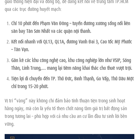
giao thông hiện đại và đồng bộ, dễ dàng kết nối về trung tâm TP.HCM
qua các trục đường huyết mạch:
Chỉ 10 phút đến Phạm Văn Đồng – tuyến đường xương sống nối liền
sân bay Tân Sơn Nhất và các quận nội thành.
Kết nối nhanh với QL13, QL1A, đường Vành Đai 3, Cao tốc Mỹ Phước
– Tân Vạn.
Gần kề các khu công nghệ cao, khu công nghiệp lớn như VSIP, Sóng
Thần, Linh Trung,… mang lại tiềm năng khai thác cho thuê vượt trội.
Tiện lợi di chuyển đến TP. Thủ Đức, Bình Thạnh, Gò Vấp, Thủ Dầu Một
chỉ trong 15-20 phút.
Vị trí “vàng” này không chỉ đảm bảo tính thuận tiện trong sinh hoạt
hằng ngày, mà còn là yếu tố then chốt nâng tầm giá trị bất động sản
trong tương lai – phù hợp với cả nhu cầu an cư lẫn đầu tư sinh lời bền
vững.