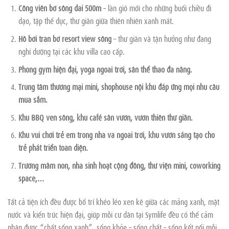
Công viên bờ sông dài 500m
– làn gió mới cho những buổi chiều đi
dạo, tập thể dục, thư giãn giữa thiên nhiên xanh mát.
Hồ bơi tràn bờ resort view sông
– thư giãn và tận hưởng như đang
nghỉ dưỡng tại các khu villa cao cấp.
Phòng gym hiện đại, yoga ngoài trời, sân thể thao đa năng.
Trung tâm thương mại mini, shophouse nội khu đáp ứng mọi nhu cầu
mua sắm.
Khu BBQ ven sông, khu café sân vườn, vườn thiền thư giãn.
Khu vui chơi trẻ em trong nhà và ngoài trời, khu vườn sáng tạo cho
trẻ phát triển toàn diện.
Trường mầm non, nhà sinh hoạt cộng đồng, thư viện mini, coworking
space,…
Tất cả tiện ích đều được bố trí khéo léo xen kẽ giữa các mảng xanh, mặt
nước và kiến trúc hiện đại, giúp mỗi cư dân tại Symlife đều có thể cảm
nhận được “chất sống xanh”, sống khỏe – sống chất – sống kết nối mỗi