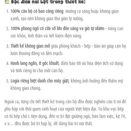
Đặc điểm nổi bật trong thiết kế:
100% căn hộ có ban công riêng
: Hướng ra sông hoặc không gian
xanh, tạo nên không gian thư giãn lý tưởng.
100% phòng ngủ có cửa sổ lớn đón sáng và gió tự nhiên
– nâng cao
sức khỏe, tinh thần và tiết kiệm điện năng.
Thiết kế không gian mở
giữa phòng khách – bếp – bàn ăn giúp căn hộ
luôn thoáng đãng và liền mạch.
Hành lang ngắn, ít góc khuất
, đảm bảo tối ưu hóa diện tích sử dụng
và tính riêng tư cho mỗi căn hộ.
Logia riêng biệt dành cho máy giặt
, không ảnh hưởng đến thẩm mỹ
không gian chung.
Ngoài ra, từng chi tiết thiết kế trong căn hộ đều được nghiên cứu tỉ mỉ để
phù hợp với thói quen sinh hoạt của người Việt hiện đại. Từ khu vực bếp
có tủ bếp chữ L tiện dụng, đến vị trí đặt giường ngủ, bàn làm việc, kệ TV,
v.v… đều được bố trí hợp lý, dễ dàng bài trí nội thất.