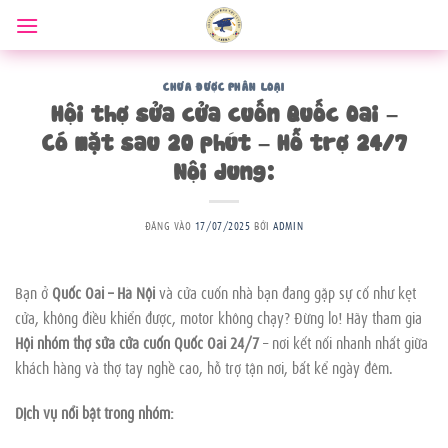
Bỏ
qua
nội
dung
CHƯA ĐƯỢC PHÂN LOẠI
Hội thợ sửa cửa cuốn Quốc Oai –
Có mặt sau 20 phút – Hỗ trợ 24/7
Nội dung:
ĐĂNG VÀO
17/07/2025
BỞI
ADMIN
Bạn ở
Quốc Oai – Hà Nội
và cửa cuốn nhà bạn đang gặp sự cố như kẹt
cửa, không điều khiển được, motor không chạy? Đừng lo! Hãy tham gia
Hội nhóm thợ sửa cửa cuốn Quốc Oai 24/7
– nơi kết nối nhanh nhất giữa
khách hàng và thợ tay nghề cao, hỗ trợ tận nơi, bất kể ngày đêm.
Dịch vụ nổi bật trong nhóm: