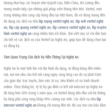
Hoàng Mai hay các huyện như Quỳnh Lưu, Diễn Châu, Đô Lương đều
mong muốn tiếp cận những giải pháp viễn thông tiền tiến. Viettel, một
trong những nhà cung cấp hàng đầu tại Việt Nam, đã và đang mang đến
đa dạng các dịch vụ như
lắp mạng viettel nghệ an
,
lắp wifi viettel nghệ
an
,
lắp cáp quang viettel nghệ an
,
lắp camera viettel nghệ an
,
lắp truyền
hình viettel nghệ an
cùng nhiều tiện ích khác. Bài viết này sẽ chỉ dẫn bạn
chi tiết về các dịch vụ của Viettel tại Nghệ An, giúp bạn dễ dàng chọn lựa
và đăng ký.
Tầm Quan Trọng Của Dịch Vụ Viễn Thông Tại Nghệ An
Nghệ An là một tỉnh lớn với địa hình đa dạng, từ đồng bằng đến miền
núi, nơi mà nhu cầu kết nối càng ngày càng tăng cao do sự phát triển
của giáo dục trực tuyến, làm việc từ xa, tiêu khiển số và kinh doanh
online. Theo thống kê, tỷ lệ hộ gia đình có kết nối internet tại Nghệ An
đã tăng hơn 50% trong 5 năm qua, và Viettel đang dẫn đầu với hệ thống
hạ tầng phủ sóng rộng khắp 99% cương vực tỉnh. Các dịch vụ như
lắp
internet viettel nghệ an
không chỉ mang đến tốc độ cao mà còn bảo đảm