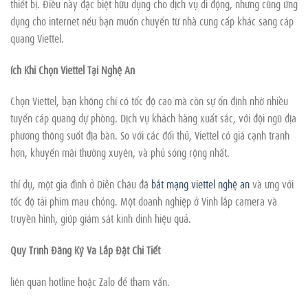
thiết bị. Điều này đặc biệt hữu dụng cho dịch vụ di động, nhưng cũng ứng
dụng cho internet nếu bạn muốn chuyển từ nhà cung cấp khác sang cáp
quang Viettel.
ích Khi Chọn Viettel Tại Nghệ An
Chọn Viettel, bạn không chỉ có tốc độ cao mà còn sự ổn định nhờ nhiều
tuyến cáp quang dự phòng. Dịch vụ khách hàng xuất sắc, với đội ngũ địa
phương thông suốt địa bàn. So với các đối thủ, Viettel có giá cạnh tranh
hơn, khuyến mãi thường xuyên, và phủ sóng rộng nhất.
thí dụ, một gia đình ở Diễn Châu đã
bắt mạng viettel nghệ an
và ưng với
tốc độ tải phim mau chóng. Một doanh nghiệp ở Vinh lắp camera và
truyền hình, giúp giám sát kinh dinh hiệu quả.
Quy Trình Đăng Ký Và Lắp Đặt Chi Tiết
liên quan hotline hoặc Zalo để tham vấn.