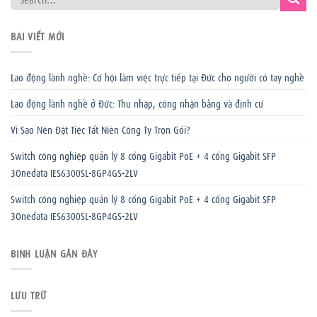
BÀI VIẾT MỚI
Lao động lành nghề: Cơ hội làm việc trực tiếp tại Đức cho người có tay nghề
Lao động lành nghề ở Đức: Thu nhập, công nhận bằng và định cư
Vì Sao Nên Đặt Tiệc Tất Niên Công Ty Trọn Gói?
Switch công nghiệp quản lý 8 cổng Gigabit PoE + 4 cổng Gigabit SFP
3Onedata IES6300SL-8GP4GS-2LV
Switch công nghiệp quản lý 8 cổng Gigabit PoE + 4 cổng Gigabit SFP
3Onedata IES6300SL-8GP4GS-2LV
BÌNH LUẬN GẦN ĐÂY
LƯU TRỮ