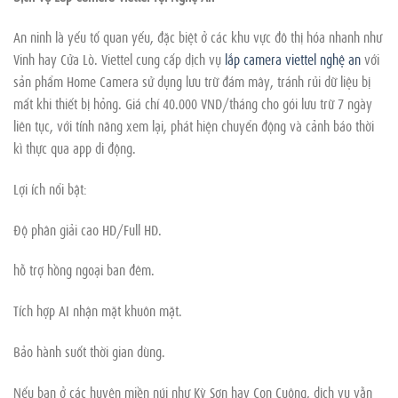
An ninh là yếu tố quan yếu, đặc biệt ở các khu vực đô thị hóa nhanh như
Vinh hay Cửa Lò. Viettel cung cấp dịch vụ
lắp camera viettel nghệ an
với
sản phẩm Home Camera sử dụng lưu trữ đám mây, tránh rủi dữ liệu bị
mất khi thiết bị hỏng. Giá chỉ 40.000 VND/tháng cho gói lưu trữ 7 ngày
liên tục, với tính năng xem lại, phát hiện chuyển động và cảnh báo thời
kì thực qua app di động.
Lợi ích nổi bật:
Độ phân giải cao HD/Full HD.
hỗ trợ hồng ngoại ban đêm.
Tích hợp AI nhận mặt khuôn mặt.
Bảo hành suốt thời gian dùng.
Nếu bạn ở các huyện miền núi như Kỳ Sơn hay Con Cuông, dịch vụ vẫn