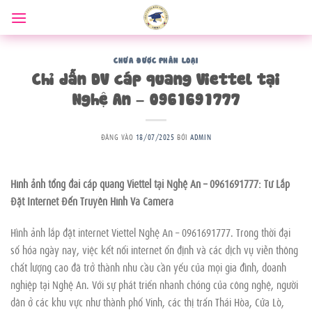
Bỏ
qua
nội
dung
CHƯA ĐƯỢC PHÂN LOẠI
Chỉ dẫn DV cáp quang Viettel tại
Nghệ An – 0961691777
ĐĂNG VÀO
18/07/2025
BỞI
ADMIN
Hình ảnh tổng đài cáp quang Viettel tại Nghệ An – 0961691777: Từ Lắp
Đặt Internet Đến Truyền Hình Và Camera
Hình ảnh lắp đặt internet Viettel Nghệ An – 0961691777. Trong thời đại
số hóa ngày nay, việc kết nối internet ổn định và các dịch vụ viễn thông
chất lượng cao đã trở thành nhu cầu cần yếu của mọi gia đình, doanh
nghiệp tại Nghệ An. Với sự phát triển nhanh chóng của công nghệ, người
dân ở các khu vực như thành phố Vinh, các thị trấn Thái Hòa, Cửa Lò,