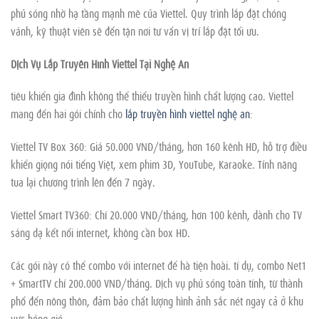
phủ sóng nhờ hạ tầng mạnh mẽ của Viettel. Quy trình lắp đặt chóng
vánh, kỹ thuật viên sẽ đến tận nơi tư vấn vị trí lắp đặt tối ưu.
Dịch Vụ Lắp Truyền Hình Viettel Tại Nghệ An
tiêu khiển gia đình không thể thiếu truyền hình chất lượng cao. Viettel
mang đến hai gói chính cho
lắp truyền hình viettel nghệ an
:
Viettel TV Box 360: Giá 50.000 VND/tháng, hơn 160 kênh HD, hỗ trợ điều
khiển giọng nói tiếng Việt, xem phim 3D, YouTube, Karaoke. Tính năng
tua lại chương trình lên đến 7 ngày.
Viettel Smart TV360: Chỉ 20.000 VND/tháng, hơn 100 kênh, dành cho TV
sáng dạ kết nối internet, không cần box HD.
Các gói này có thể combo với internet để hà tiện hoài. tỉ dụ, combo Net1
+ SmartTV chỉ 200.000 VND/tháng. Dịch vụ phủ sóng toàn tỉnh, từ thành
phố đến nông thôn, đảm bảo chất lượng hình ảnh sắc nét ngay cả ở khu
vực bóng gió.