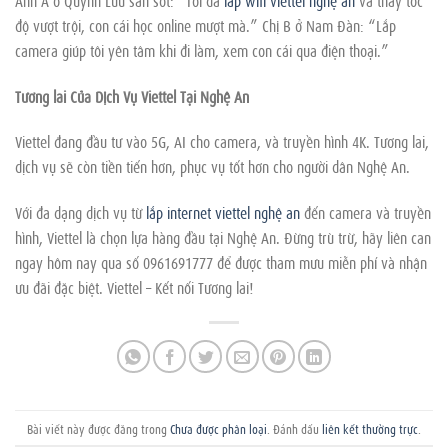
độ vượt trội, con cái học online mượt mà.” Chị B ở Nam Đàn: “Lắp
camera giúp tôi yên tâm khi đi làm, xem con cái qua điện thoại.”
Tương lai Của Dịch Vụ Viettel Tại Nghệ An
Viettel đang đầu tư vào 5G, AI cho camera, và truyền hình 4K. Tương lai,
dịch vụ sẽ còn tiền tiến hơn, phục vụ tốt hơn cho người dân Nghệ An.
Với đa dạng dịch vụ từ
lắp internet viettel nghệ an
đến camera và truyền
hình, Viettel là chọn lựa hàng đầu tại Nghệ An. Đừng trù trừ, hãy liên can
ngay hôm nay qua số 0961691777 để được tham mưu miễn phí và nhận
ưu đãi đặc biệt. Viettel – Kết nối Tương lai!
Bài viết này được đăng trong
Chưa được phân loại
. Đánh dấu
liên kết thường trực
.