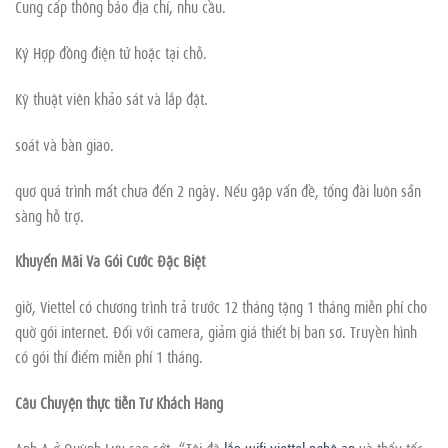
Cung cấp thông báo địa chỉ, nhu cầu.
Ký Hợp đồng điện tử hoặc tại chỗ.
Kỹ thuật viên khảo sát và lắp đặt.
soát và bàn giao.
quơ quá trình mất chưa đến 2 ngày. Nếu gặp vấn đề, tổng đài luôn sẵn
sàng hỗ trợ.
Khuyến Mãi Và Gói Cước Đặc Biệt
giờ, Viettel có chương trình trả trước 12 tháng tặng 1 tháng miễn phí cho
quờ gói internet. Đối với camera, giảm giá thiết bị ban sơ. Truyền hình
có gói thí điểm miễn phí 1 tháng.
Câu Chuyện thực tiễn Từ Khách Hàng
Anh A ở Quỳnh Lưu san sớt: “Tôi đã
lắp wifi viettel nghệ an
và thấy tốc