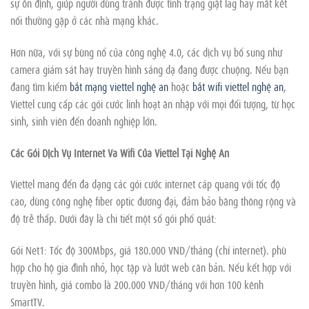
sự ổn định, giúp người dùng tránh được tình trạng giật lag hay mất kết
nối thường gặp ở các nhà mạng khác.
Hơn nữa, với sự bùng nổ của công nghệ 4.0, các dịch vụ bổ sung như
camera giám sát hay truyền hình sáng dạ đang được chuộng. Nếu bạn
đang tìm kiếm
bắt mạng viettel nghệ an
hoặc
bắt wifi viettel nghệ an
,
Viettel cung cấp các gói cước linh hoạt ăn nhập với mọi đối tượng, từ học
sinh, sinh viên đến doanh nghiệp lớn.
Các Gói Dịch Vụ Internet Và Wifi Của Viettel Tại Nghệ An
Viettel mang đến đa dạng các gói cước internet cáp quang với tốc độ
cao, dùng công nghệ fiber optic đương đại, đảm bảo băng thông rộng và
độ trễ thấp. Dưới đây là chi tiết một số gói phổ quát:
Gói Net1: Tốc độ 300Mbps, giá 180.000 VND/tháng (chỉ internet). phù
hợp cho hộ gia đình nhỏ, học tập và lướt web căn bản. Nếu kết hợp với
truyền hình, giá combo là 200.000 VND/tháng với hơn 100 kênh
SmartTV.