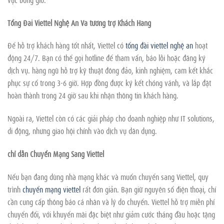
Tổng Đài Viettel Nghệ An Và tương trợ Khách Hàng
Để hỗ trợ khách hàng tốt nhất, Viettel có
tổng đài viettel nghệ an
hoạt
động 24/7. Bạn có thể gọi hotline để tham vấn, báo lỗi hoặc đăng ký
dịch vụ. hàng ngũ hỗ trợ kỹ thuật đông đảo, kinh nghiệm, cam kết khắc
phục sự cố trong 3-6 giờ. Hợp đồng được ký kết chóng vánh, và lắp đặt
hoàn thành trong 24 giờ sau khi nhận thông tin khách hàng.
Ngoài ra, Viettel còn có các giải pháp cho doanh nghiệp như IT solutions,
di động, nhưng giao hội chính vào dịch vụ dân dụng.
chỉ dẫn Chuyển Mạng Sang Viettel
Nếu bạn đang dùng nhà mạng khác và muốn chuyển sang Viettel, quy
trình
chuyển mạng viettel
rất đơn giản. Bạn giữ nguyên số điện thoại, chỉ
cần cung cấp thông báo cá nhân và lý do chuyển. Viettel hỗ trợ miễn phí
chuyển đổi, với khuyến mãi đặc biệt như giảm cước tháng đầu hoặc tặng