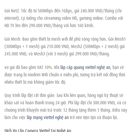
Gói Net2: Tốc độ từ 500Mbps đến 1Gbps, giá 240.000 VND/tháng (chỉ
internet). Lý tưởng cho streaming video HD, gaming online. Combo với
HD TV lên đến 290.000 VND/tháng với hơn 160 kênh.
Gói Mesh: Bao gồm thiết bị mesh wifi để phủ sóng rộng hơn. Gói Mesh1
(300Mbps + 1 mesh) giá 210.000 VND, Mesh2 (500Mbps + 2 mesh) giá
245.000 VND, và Mesh3 (với 3 mesh) giá 299.000 VND/tháng.
vơ giá đã bao gồm VAT 10%. Khi
lắp cáp quang viettel nghệ an
, bạn sẽ
được trang bị modem Wifi chuẩn 6 miễn phí, tương trợ kết nối đồng thời
nhiều thiết bị mà không giảm tốc độ.
Quy trình lắp đặt rất đơn giản: Sau khi liên quan, hàng ngũ kỹ thuật sẽ
khảo sát và hoàn thành trong 24 giờ. Phí lắp đặt chỉ 300.000 VND, và có
chương trình khuyến mãi trả trước 12 tháng tặng thêm 1 tháng. Điều này
làm cho việc
lắp mạng viettel nghệ an
trở nên tiện tặn và thuận lợi.
Dịch Vụ Lắp Camera Viettel Tại Nghệ An