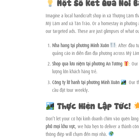
Một Số Kết Quả Nổi B
Imagine a local handicraft shop in xã Thượng Lâm t
Mỹ Lâm and xã Tân Trào. Or a homestay in phường M
our targeted ads. These are just glimpses of what o
Nhà hàng tại phường Minh Xuân
: After đầu t
quảng cáo in diễn đàn địa phương across Mỹ Lâ
Shop quà lưu niệm tại phường An Tường
: Our
lượng lớn khách hàng trẻ.
Công ty lữ hành tại phường Minh Xuân
: Our 
cầu đặt tour weekly.
Thực Hiện Lập Tức!
Don’t let your cơ hội kinh doanh chìm vào quên lãn
phủ mọi khu vực
, we hứa hẹn to deliver a thành côn
thông điệp will chạm đến mọi nhà.