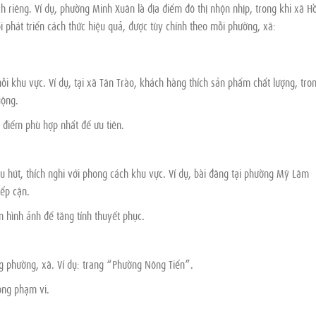
 riêng. Ví dụ, phường Minh Xuân là địa điểm đô thị nhộn nhịp, trong khi xã H
i phát triển cách thức hiệu quả, được tùy chỉnh theo mỗi phường, xã:
mỗi khu vực. Ví dụ, tại xã Tân Trào, khách hàng thích sản phẩm chất lượng, tro
uộng.
a điểm phù hợp nhất để ưu tiên.
hu hút, thích nghi với phong cách khu vực. Ví dụ, bài đăng tại phường Mỹ Lâm
iếp cận.
 hình ảnh để tăng tính thuyết phục.
ng phường, xã. Ví dụ: trang “Phường Nông Tiến”.
ộng phạm vi.