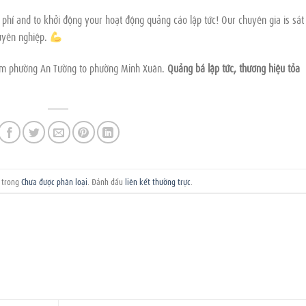
 phí and to khởi động your hoạt động quảng cáo lập tức! Our chuyên gia is sát
uyên nghiệp.
from phường An Tường to phường Minh Xuân.
Quảng bá lập tức, thương hiệu tỏa
g trong
Chưa được phân loại
. Đánh dấu
liên kết thường trực
.