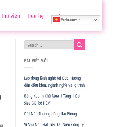
Thư viện
Liên hệ
Languages
Vietnamese
BÀI VIẾT MỚI
Lao động lành nghề tại Đức: Hướng
dẫn điều kiện, ngành nghề và lộ trình
g
Băng Keo In Chữ Mua 1 Tặng 1 Đủ
Size Giá Rẻ HCM
Đất Nền Thượng Hồng Hải Phòng
Vì Sao Nên Đặt Tiệc Tất Niên Công Ty
ng