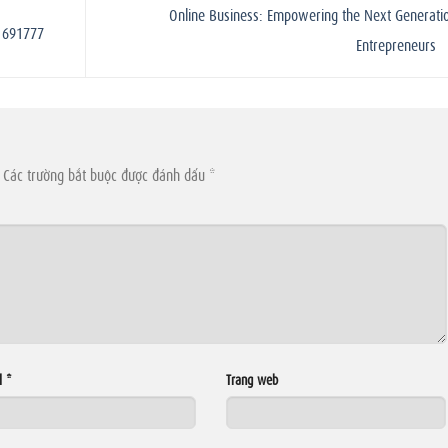
Online Business: Empowering the Next Generatio
61691777
Entrepreneurs
Các trường bắt buộc được đánh dấu
*
l
*
Trang web