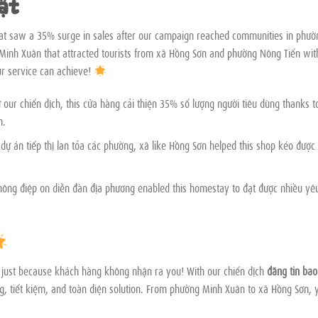
ật
hat saw a 35% surge in sales after our campaign reached communities in phườ
inh Xuân that attracted tourists from xã Hồng Sơn and phường Nông Tiến wit
ur service can achieve!
ư our chiến dịch, this cửa hàng cải thiện 35% số lượng người tiêu dùng thanks t
m.
 dự án tiếp thị lan tỏa các phường, xã like Hồng Sơn helped this shop kéo được
thông điệp on diễn đàn địa phương enabled this homestay to đạt được nhiều yê
g just because khách hàng không nhận ra you! With our chiến dịch
đăng tin bao
g, tiết kiệm, and toàn diện solution. From phường Minh Xuân to xã Hồng Sơn, 