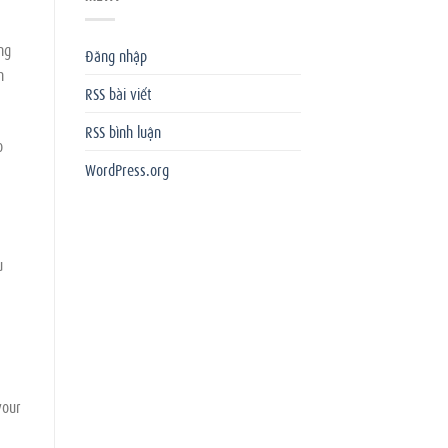
ng
Đăng nhập
h
RSS bài viết
RSS bình luận
o
WordPress.org
u
your