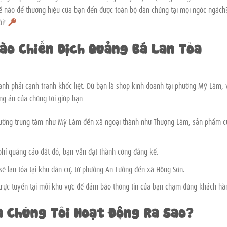
 nào để thương hiệu của bạn đến được toàn bộ dân chúng tại mọi ngóc ngách
ời!
ào Chiến Dịch Quảng Bá Lan Tỏa
anh phải cạnh tranh khốc liệt. Dù bạn là shop kinh doanh tại phường Mỹ Lâm, 
g án của chúng tôi giúp bạn:
hường trung tâm như Mỹ Lâm đến xã ngoại thành như Thượng Lâm, sản phẩm c
phí quảng cáo đắt đỏ, bạn vẫn đạt thành công đáng kể.
 sẽ lan tỏa tại khu dân cư, từ phường An Tường đến xã Hồng Sơn.
 trực tuyến tại mỗi khu vực để đảm bảo thông tin của bạn chạm đúng khách hà
a Chúng Tôi Hoạt Động Ra Sao?