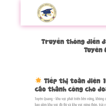
Bỏ
qua
nội
dung
Truyền thông diễn đ
Tuyên 
Tiếp thị toàn diện 
cáo thành công cho do
Tuyên Quang – khu vực phát triển bền vững, không ch
bao gồm khu vực đô thị và khu vực nông thôn, trả