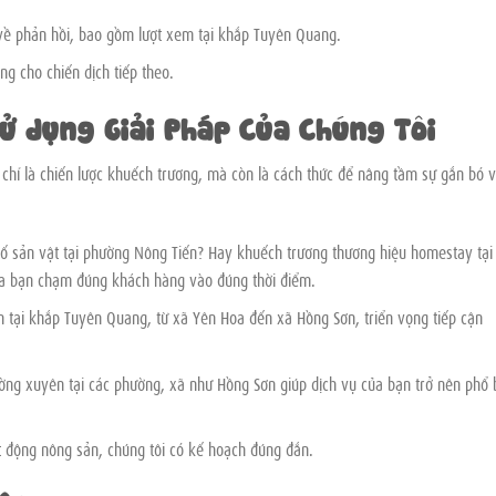
về phản hồi, bao gồm lượt xem tại khắp Tuyên Quang.
g cho chiến dịch tiếp theo.
Sử dụng Giải Pháp Của Chúng Tôi
hỉ là chiến lược khuếch trương, mà còn là cách thức để nâng tầm sự gắn bó v
ố sản vật tại phường Nông Tiến? Hay khuếch trương thương hiệu homestay tại
ủa bạn chạm đúng khách hàng vào đúng thời điểm.
ện tại khắp Tuyên Quang, từ xã Yên Hoa đến xã Hồng Sơn, triển vọng tiếp cận
ường xuyên tại các phường, xã như Hồng Sơn giúp dịch vụ của bạn trở nên phổ 
t động nông sản, chúng tôi có kế hoạch đúng đắn.