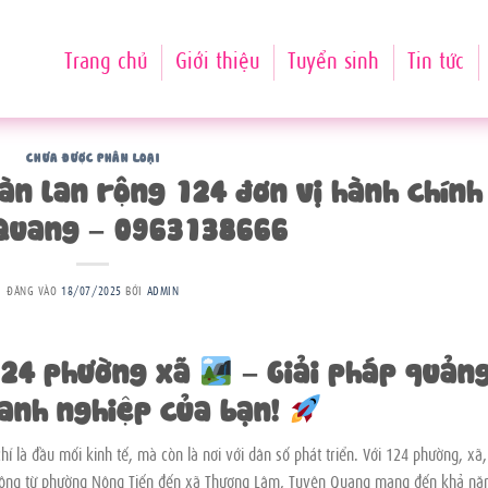
Trang chủ
Giới thiệu
Tuyển sinh
Tin tức
CHƯA ĐƯỢC PHÂN LOẠI
àn lan rộng 124 đơn vị hành chính
Quang – 0963138666
ĐĂNG VÀO
18/07/2025
BỞI
ADMIN
124 phường xã
– Giải pháp quản
anh nghiệp của bạn!
ỉ là đầu mối kinh tế, mà còn là nơi với dân số phát triển. Với 124 phường, xã,
i rộng từ phường Nông Tiến đến xã Thượng Lâm, Tuyên Quang mang đến khả nă