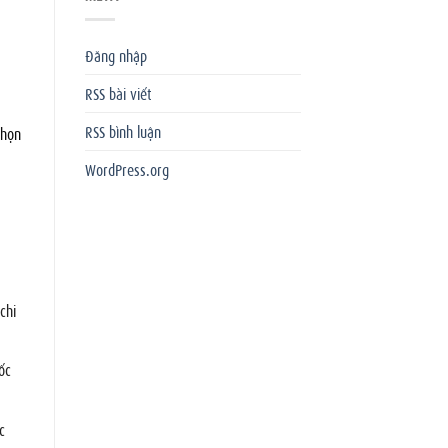
Đăng nhập
RSS bài viết
RSS bình luận
chọn
WordPress.org
chi
ốc
c