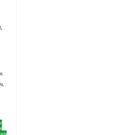
ồ,
n.
ếu,
ở
ài
hoản