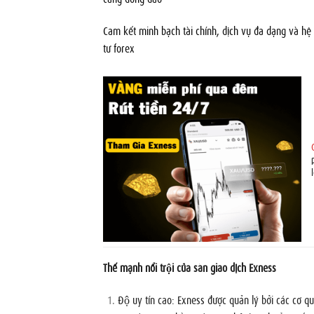
Cam kết minh bạch tài chính, dịch vụ đa dạng và hệ
tư forex
Thế mạnh nổi trội của sàn giao dịch Exness
Độ uy tín cao: Exness được quản lý bởi các cơ 