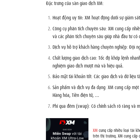
Đặc trưng của sàn giao dịch XM:
Hoạt động uy tín: XM hoạt động dưới sự giám sá
Công cụ phân tích chuyên sâu: XM cung cấp nhiề
và các phân tích chuyên sâu giúp nhà đầu tư có c
Dịch vụ hỗ trợ khách hàng chuyên nghiệp: Độ
Chất lượng giao dịch cao: Tốc độ khớp lệnh nhanh
nghiệm giao dịch mượt mà và hiệu quả.
Bảo mật tài khoản tốt: Các giao dịch và dữ liệ
Sản phẩm và dịch vụ đa dạng: XM cung cấp mộ
Hàng hóa, Tiền điện tử, …
Phí qua đêm (swap): Có chính sách rõ ràng và 
XM
cung cấp nhiều loại tài kh
trên thị trường. XM cung cấp c