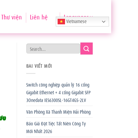
Thư viện
Liên hệ
Languages
Vietnamese
BÀI VIẾT MỚI
Switch công nghiệp quản lý 16 cổng
Gigabit Ethernet + 4 cổng Gigabit SFP
3Onedata IES6300SL-16GT4GS-2LV
Văn Phòng Xã Thanh Miện Hải Phòng
 ưu
Báo Giá Đặt Tiệc Tất Niên Công Ty
y
Mới Nhất 2026