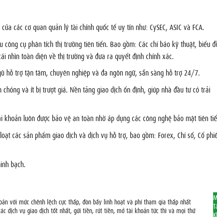
t của các cơ quan quản lý tài chính quốc tế uy tín như: CySEC, ASIC và FCA.
u công cụ phân tích thị trường tiên tiến. Bao gồm: Các chỉ báo kỹ thuật, biểu đ
ái nhìn toàn diện về thị trường và đưa ra quyết định chính xác.
i ngũ hỗ trợ tận tâm, chuyên nghiệp và đa ngôn ngữ, sẵn sàng hỗ trợ 24/7.
 chóng và ít bị trượt giá. Nền tảng giao dịch ổn định, giúp nhà đầu tư có trải
u tài khoản luôn được bảo vệ an toàn nhờ áp dụng các công nghệ bảo mật tiên tiế
t loạt các sản phẩm giao dịch và dịch vụ hỗ trợ, bao gồm: Forex, Chỉ số, Cổ phi
minh bạch.
M
oản với mức chênh lệch cực thấp, đòn bẩy linh hoạt và phí tham gia thấp nhất
T
ác dịch vụ giao dịch tốt nhất, gửi tiền, rút tiền, mở tài khoản tức thì và mọi thứ
K