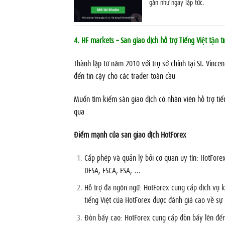
gần như ngay lập tức.
4. HF markets – Sàn giao dịch hỗ trợ Tiếng Việt tận ti
Thành lập từ năm 2010 với trụ sở chính tại St. Vinc
đến tin cậy cho các trader toàn cầu
Muốn tìm kiếm sàn giao dịch có nhân viên hỗ trợ tiế
qua
Điểm mạnh của sàn giao dịch HotForex
Cấp phép và quản lý bởi cơ quan uy tín: Hot
DFSA, FSCA, FSA, …
Hỗ trợ đa ngôn ngữ: HotForex cung cấp dịch v
tiếng Việt của HotForex được đánh giá cao về sự 
Đòn bẩy cao: HotForex cung cấp đòn bẩy lên đến 