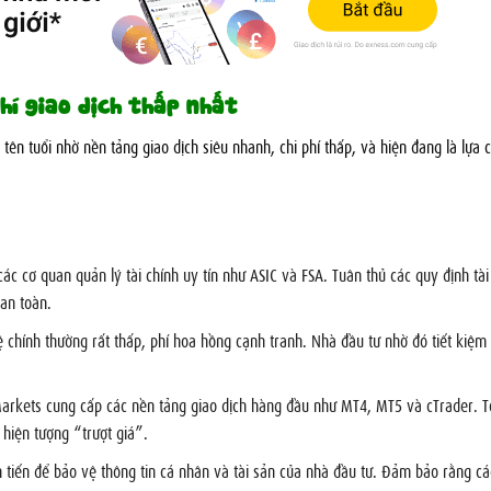
hí giao dịch thấp nhất
n tuổi nhờ nền tảng giao dịch siêu nhanh, chi phí thấp, và hiện đang là lựa 
các cơ quan quản lý tài chính uy tín như ASIC và FSA. Tuân thủ các quy định tài
an toàn.
ệ chính thường rất thấp, phí hoa hồng cạnh tranh. Nhà đầu tư nhờ đó tiết kiệm 
Markets cung cấp các nền tảng giao dịch hàng đầu như MT4, MT5 và cTrader. T
 hiện tượng “trượt giá”.
ên tiến để bảo vệ thông tin cá nhân và tài sản của nhà đầu tư. Đảm bảo rằng cá