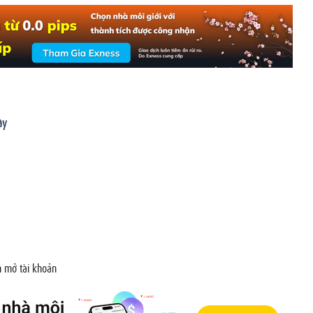
ây
h mở tài khoản