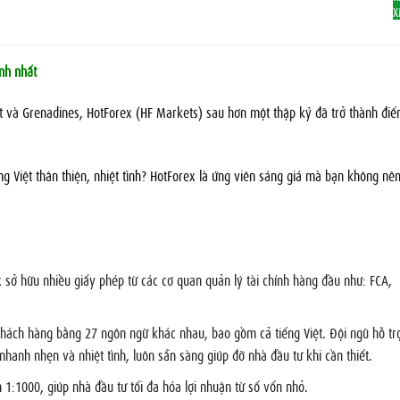
X
̀nh nhất
ent và Grenadines, HotForex (HF Markets) sau hơn một thập kỷ đã trở thành đi
ng Việt thân thiện, nhiệt tình? HotForex là ứng viên sáng giá mà bạn không nê
Forex sở hữu nhiều giấy phép từ các cơ quan quản lý tài chính hàng đầu như: FCA,
ụ khách hàng bằng 27 ngôn ngữ khác nhau, bao gồm cả tiếng Việt. Đội ngũ hỗ tr
nhanh nhẹn và nhiệt tình, luôn sẵn sàng giúp đỡ nhà đầu tư khi cần thiết.
1:1000, giúp nhà đầu tư tối đa hóa lợi nhuận từ số vốn nhỏ.