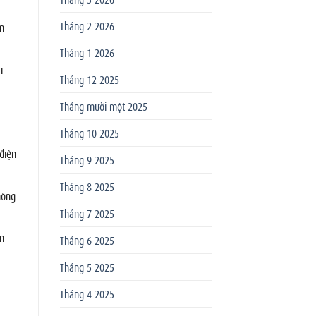
Tháng 2 2026
ôn
Tháng 1 2026
i
Tháng 12 2025
Tháng mười một 2025
Tháng 10 2025
 điện
Tháng 9 2025
Tháng 8 2025
hông
Tháng 7 2025
m
Tháng 6 2025
Tháng 5 2025
Tháng 4 2025