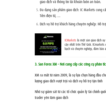
giao dịch và thông tin tài khoản luôn an toàn.
Đa dạng sản phẩm giao dịch: IC Markets cung cấ
Tiền điện tử, …
Dịch vụ hỗ trợ khách hàng chuyên nghiệp: Hỗ tr
ICMarkets
là một sàn giao dịch uy 
cậy nhất trên Thế Giới. ICmarket
bạch và chuyên nghiệp, đảm bảo 
3. Sàn Forex XM – Nơi cung cấp các công cụ phân tí
XM ra mắt từ năm 2009, là sự lựa chọn hàng đầu cho
lượng giao dịch vượt trội và dịch vụ hỗ trợ tận tình
Nhờ sự giám sát từ các tổ chức quản lý tài chính qu
trader yên tâm giao dịch