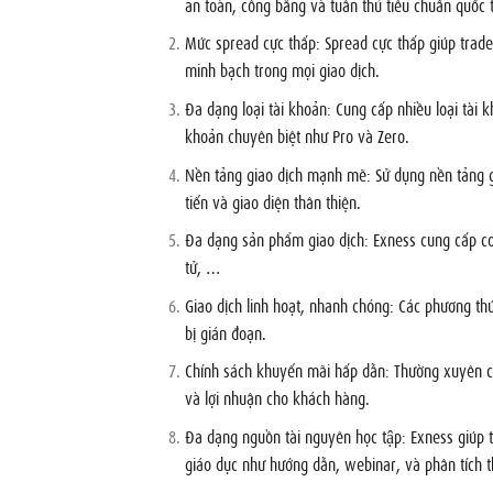
an toàn, công bằng và tuân thủ tiêu chuẩn quốc 
Mức spread cực thấp: Spread cực thấp giúp trader
minh bạch trong mọi giao dịch.
Đa dạng loại tài khoản: Cung cấp nhiều loại t
khoản chuyên biệt như Pro và Zero.
Nền tảng giao dịch mạnh mẽ: Sử dụng nền tảng gi
tiến và giao diện thân thiện.
Đa dạng sản phẩm giao dịch: Exness cung cấp c
tử, …
Giao dịch linh hoạt, nhanh chóng: Các phương 
bị gián đoạn.
Chính sách khuyến mãi hấp dẫn: Thường xuyên 
và lợi nhuận cho khách hàng.
Đa dạng nguồn tài nguyên học tập: Exness giú
giáo dục như hướng dẫn, webinar, và phân tích t