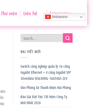
Thư viện
Liên hệ
Languages
Vietnamese
BÀI VIẾT MỚI
Switch công nghiệp quản lý 16 cổng
Gigabit Ethernet + 4 cổng Gigabit SFP
3Onedata IES6300SL-16GT4GS-2LV
Văn Phòng Xã Thanh Miện Hải Phòng
miền
Báo Giá Đặt Tiệc Tất Niên Công Ty
dẫn
Mới Nhất 2026
hộp