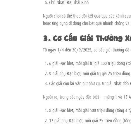
Chủ Nhật: Đài Thái Bình
Người chơi có thể theo dõi kết quả qua các kênh sau
hoặc ứng dụng di động cho kết quả nhanh chóng và 
3. Cơ Cấu Giải Thưởng X
Từ ngày 1/4 đến 30/9/2025, cơ cấu giải thưởng đã 
6 giải Đặc biệt, mỗi giải trị giá 500 triệu đồng (t
9 giải phụ Đặc biệt, mỗi giải trị giá 25 triệu đồn
Các giải còn lại vẫn giữ như cũ, từ giải Nhất đến
Ngoài ra, trong các ngày đặc biệt — mùng 1 và 15 Âm
8 giải Đặc biệt, mỗi giải 500 triệu đồng (tổng 4 t
12 giải phụ Đặc biệt, mỗi giải 25 triệu đồng (tổn