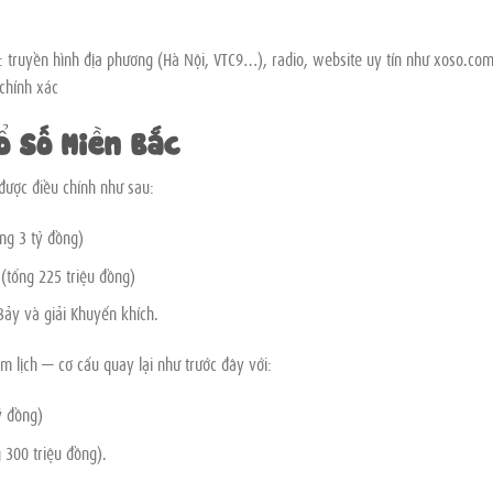
: truyền hình địa phương (Hà Nội, VTC9…), radio, website uy tín như xoso.com
chính xác
ổ Số Miền Bắc
được điều chỉnh như sau:
ổng 3 tỷ đồng)
g (tổng 225 triệu đồng)
 Bảy và giải Khuyến khích.
 lịch — cơ cấu quay lại như trước đây với:
ỷ đồng)
g 300 triệu đồng).