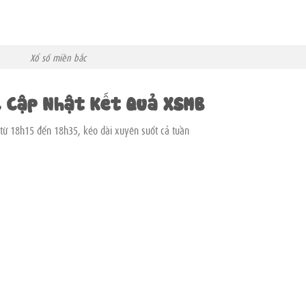
Xổ số miền bắc
c Cập Nhật Kết Quả XSMB
 từ 18h15 đến 18h35, kéo dài xuyên suốt cả tuần