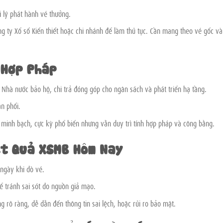
i lý phát hành vé thưởng.
ông ty Xổ số Kiến thiết hoặc chi nhánh để làm thủ tục. Cần mang theo vé gốc và
B Hợp Pháp
 Nhà nước bảo hộ, chi trả đóng góp cho ngân sách và phát triển hạ tầng.
n phối.
ơi minh bạch, cực kỳ phổ biến nhưng vẫn duy trì tính hợp pháp và công bằng.
ết Quả XSMB Hôm Nay
ngày khi dò vé.
ể tránh sai sót do nguồn giả mạo.
 rõ ràng, dễ dẫn đến thông tin sai lệch, hoặc rủi ro bảo mật.