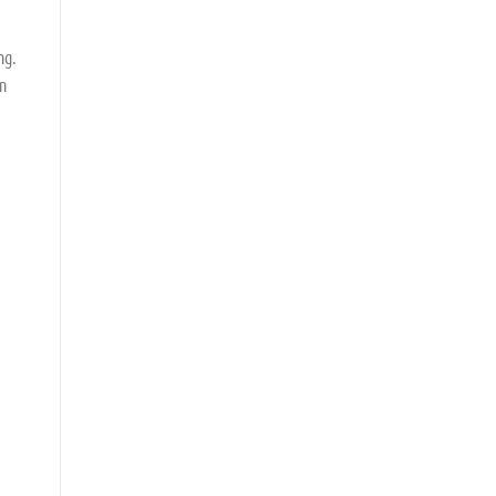
ng.
n