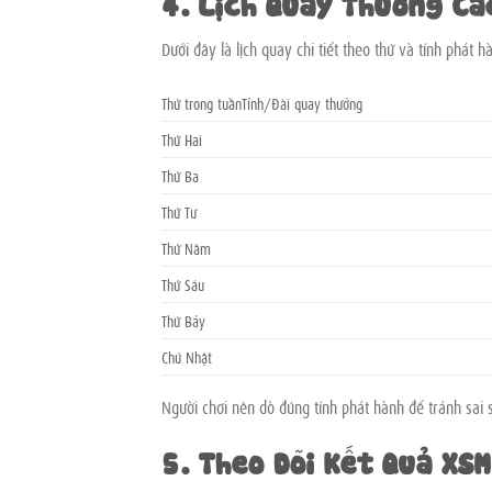
4. Lịch Quay Thưởng Cá
Dưới đây là lịch quay chi tiết theo thứ và tỉnh phát h
Thứ trong tuầnTỉnh/Đài quay thưởng
Thứ Hai
Thứ Ba
Thứ Tư
Thứ Năm
Thứ Sáu
Thứ Bảy
Chủ Nhật
Người chơi nên dò đúng tỉnh phát hành để tránh sai s
5. Theo Dõi Kết Quả XS