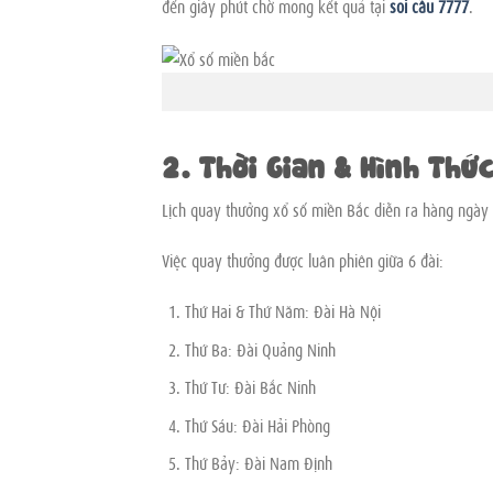
đến giây phút chờ mong kết quả tại
soi cầu 7777
.
2. Thời Gian & Hình Thứ
Lịch quay thưởng xổ số miền Bắc diễn ra hàng ngày
Việc quay thưởng được luân phiên giữa 6 đài:
Thứ Hai & Thứ Năm: Đài Hà Nội
Thứ Ba: Đài Quảng Ninh
Thứ Tư: Đài Bắc Ninh
Thứ Sáu: Đài Hải Phòng
Thứ Bảy: Đài Nam Định