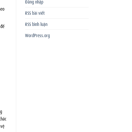
Đăng nhập
heo
RSS bài viết
RSS bình luận
 để
WordPress.org
ng
khác
 vệ