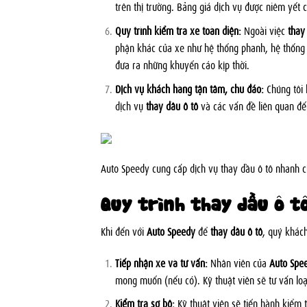
trên thị trường. Bảng giá dịch vụ được niêm yết 
Quy trình kiểm tra xe toàn diện:
Ngoài việc
thay
phận khác của xe như hệ thống phanh, hệ thống 
đưa ra những khuyến cáo kịp thời.
Dịch vụ khách hàng tận tâm, chu đáo:
Chúng tôi 
dịch vụ
thay dầu ô tô
và các vấn đề liên quan đế
Auto Speedy cung cấp dịch vụ thay dầu ô tô nhanh c
Quy trình thay dầu ô t
Khi đến với
Auto Speedy
để
thay dầu ô tô
, quý khách
Tiếp nhận xe và tư vấn:
Nhân viên của
Auto Spe
mong muốn (nếu có). Kỹ thuật viên sẽ tư vấn lo
Kiểm tra sơ bộ:
Kỹ thuật viên sẽ tiến hành kiểm t