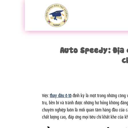
Bỏ
qua
nội
dung
Auto Speedy: Địa 
c
Việc
thay dầu ô tô
định kỳ là một trong những công 
tru, bền bỉ và tránh được những hư hỏng không đáng 
chuyên nghiệp luôn là mối quan tâm hàng đầu của c
chất lượng cao, đáp ứng mọi tiêu chí khắt khe của kh