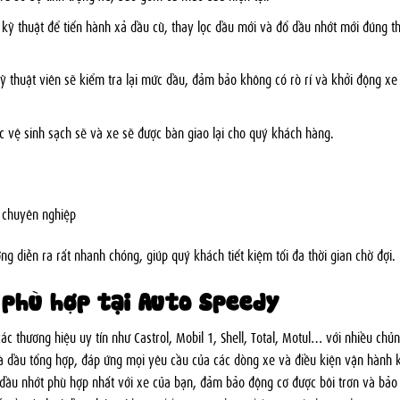
kỹ thuật để tiến hành xả dầu cũ, thay lọc dầu mới và đổ dầu nhớt mới đúng t
ỹ thuật viên sẽ kiểm tra lại mức dầu, đảm bảo không có rò rỉ và khởi động xe
 vệ sinh sạch sẽ và xe sẽ được bàn giao lại cho quý khách hàng.
à chuyên nghiệp
ng diễn ra rất nhanh chóng, giúp quý khách tiết kiệm tối đa thời gian chờ đợi.
 phù hợp tại Auto Speedy
ác thương hiệu uy tín như Castrol, Mobil 1, Shell, Total, Motul… với nhiều chủ
à dầu tổng hợp, đáp ứng mọi yêu cầu của các dòng xe và điều kiện vận hành 
i dầu nhớt phù hợp nhất với xe của bạn, đảm bảo động cơ được bôi trơn và bảo