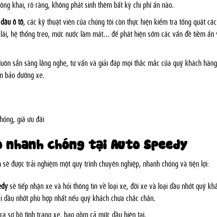
công khai, rõ ràng, không phát sinh thêm bất kỳ chi phí ẩn nào.
 dầu ô tô
, các kỹ thuật viên của chúng tôi còn thực hiện kiểm tra tổng quát các
lái, hệ thống treo, mức nước làm mát… để phát hiện sớm các vấn đề tiềm ẩn 
luôn sẵn sàng lắng nghe, tư vấn và giải đáp mọi thắc mắc của quý khách hàng
n bảo dưỡng xe.
hóng, giá ưu đãi
ô nhanh chóng tại Auto Speedy
 sẽ được trải nghiệm một quy trình chuyên nghiệp, nhanh chóng và tiện lợi:
edy
sẽ tiếp nhận xe và hỏi thông tin về loại xe, đời xe và loại dầu nhớt quý kh
ại dầu nhớt phù hợp nhất nếu quý khách chưa chắc chắn.
ra sơ bộ tình trạng xe, bao gồm cả mức dầu hiện tại.