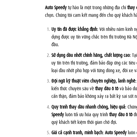
Auto Speedy
tự hào là một trong những địa chỉ
thay 
chọn. Chúng tôi cam kết mang đến cho quý khách h
Uy tín đã được khẳng định:
Với nhiều năm kinh n
dựng được uy tín vững chắc trên thị trường Hà Nộ
đầu.
Sử dụng dầu nhớt chính hãng, chất lượng cao:
Tạ
uy tín trên thị trường, đảm bảo đáp ứng các tiêu
loại dầu nhớt phù hợp với từng dòng xe, đời xe 
Đội ngũ kỹ thuật viên chuyên nghiệp, lành nghề:
kiến thức chuyên sâu về
thay dầu ô tô
và bảo dưỡ
cẩn thận, đảm bảo không xảy ra bất kỳ sai sót n
Quy trình thay dầu nhanh chóng, hiệu quả:
Chúng
Speedy
luôn tối ưu hóa quy trình
thay dầu ô tô
để
quý khách tiết kiệm thời gian chờ đợi.
Giá cả cạnh tranh, minh bạch:
Auto Speedy
luôn 