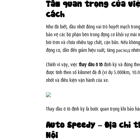
Tầm quan trọng của việ
cách
Như đã biết, dầu nhớt đóng vai trò huyết mạch trong
bảo vệ các bộ phận bên trong động cơ khỏi sự mài m
bôi trơn và chứa nhiều tạp chất, cặn bẩn. Nếu không
động cơ, dẫn đến giảm hiệu suất, tăng расход nhiên
Chính vì vậy, việc
thay dầu ô tô
định kỳ và đúng the
được tính theo số kilomet đã đi (ví dụ 5.000km, 10.
nhớt và điều kiện vận hành của xe.
Thay dầu ô tô định kỳ là bước quan trọng khi bảo h
Auto Speedy – Địa chỉ t
Nội