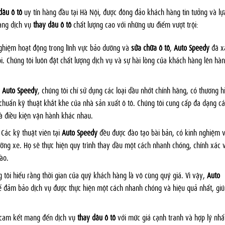
dầu ô tô
uy tín hàng đầu tại Hà Nội, được đông đảo khách hàng tin tưởng và lự
àng dịch vụ
thay dầu ô tô
chất lượng cao với những ưu điểm vượt trội:
ghiệm hoạt động trong lĩnh vực bảo dưỡng và
sửa chữa ô tô
,
Auto Speedy
đã x
i. Chúng tôi luôn đặt chất lượng dịch vụ và sự hài lòng của khách hàng lên hà
i
Auto Speedy
, chúng tôi chỉ sử dụng các loại dầu nhớt chính hãng, có thương h
 chuẩn kỹ thuật khắt khe của nhà sản xuất ô tô. Chúng tôi cung cấp đa dạng cá
và điều kiện vận hành khác nhau.
Các kỹ thuật viên tại
Auto Speedy
đều được đào tạo bài bản, có kinh nghiệm 
ng xe. Họ sẽ thực hiện quy trình thay dầu một cách nhanh chóng, chính xác 
ào.
 tôi hiểu rằng thời gian của quý khách hàng là vô cùng quý giá. Vì vậy,
Auto
 đảm bảo dịch vụ được thực hiện một cách nhanh chóng và hiệu quả nhất, giú
cam kết mang đến dịch vụ
thay dầu ô tô
với mức giá cạnh tranh và hợp lý nhấ