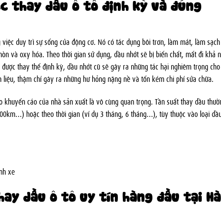
c thay dầu ô tô định kỳ và đúng
 việc duy trì sự sống của động cơ. Nó có tác dụng bôi trơn, làm mát, làm sạch
òn và oxy hóa. Theo thời gian sử dụng, dầu nhớt sẽ bị biến chất, mất đi khả 
 được thay thế định kỳ, dầu nhớt cũ sẽ gây ra những tác hại nghiêm trọng cho
 liệu, thậm chí gây ra những hư hỏng nặng nề và tốn kém chi phí sửa chữa.
o khuyến cáo của nhà sản xuất là vô cùng quan trọng. Tần suất thay dầu thườ
000km…) hoặc theo thời gian (ví dụ 3 tháng, 6 tháng…), tùy thuộc vào loại dầ
ành xe
hay dầu ô tô uy tín hàng đầu tại Hà