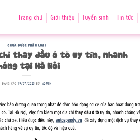
Trang chủ
Giới thiệu
Tuyển sinh
Tin tức
CHƯA ĐƯỢC PHÂN LOẠI
chỉ thay dầu ô tô uy tín, nhanh
hóng tại Hà Nội
ĐĂNG VÀO
19/07/2025
BỞI
ADMIN
việc bảo dưỡng quan trọng nhất để đảm bảo động cơ xe của bạn hoạt động trơ
có. Tại Hà Nội, việc tìm kiếm một địa chỉ
thay dầu ô tô
uy tín, nhanh chóng v
ác chủ xe. Hiểu được điều này,
autospeedy.vn
đã xây dựng một dịch vụ
thay 
ách hàng về sự uy tín, tốc độ và hiệu quả.