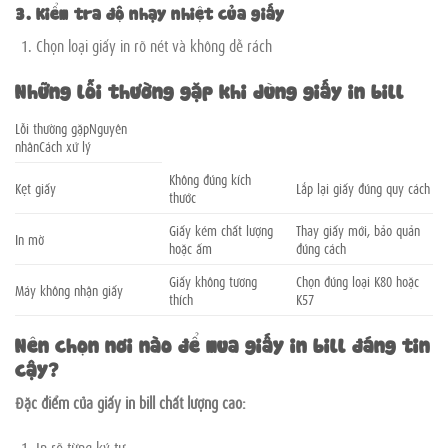
3. Kiểm tra độ nhạy nhiệt của giấy
Chọn loại giấy in rõ nét và không dễ rách
Những lỗi thường gặp khi dùng giấy in bill
Lỗi thường gặpNguyên
nhânCách xử lý
Không đúng kích
Kẹt giấy
Lắp lại giấy đúng quy cách
thước
Giấy kém chất lượng
Thay giấy mới, bảo quản
In mờ
hoặc ẩm
đúng cách
Giấy không tương
Chọn đúng loại K80 hoặc
Máy không nhận giấy
thích
K57
Nên chọn nơi nào để mua giấy in bill đáng tin
cậy?
Đặc điểm của giấy in bill chất lượng cao:
In rõ từng ký tự