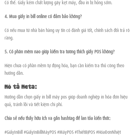
Có thể. Giấy kém chất lượng gây kẹt máy, đầu in bị hỏng sớm.
4. Mua giấy in bill online có đảm bảo không?
Có nếu mua từ nhà bán hàng uy tín có đánh giá tốt, chính sách đổi trả rõ
ràng.
5. Có phần mềm nào giúp kiểm tra tương thích giấy POS không?
Hiện chưa có phần mềm tự động hóa, bạn cần kiểm tra thủ công theo
hướng dẫn.
Mô tả Meta:
Hướng dẫn chọn giấy in bill máy pos giúp doanh nghiệp in hóa đơn hiệu
quả, tránh lỗi và tiết kiệm chi phí.
Chia sẻ nếu thấy hữu ích và gắn hashtag để lan tỏa kiến thức:
#GiấyInBill #GiấyInBillMáyPOS #MáyPOS #ThiếtBịPOS #HóaĐơnNhiệt