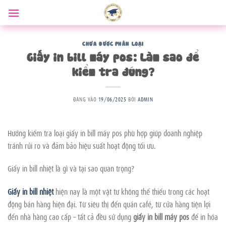
Bỏ
qua
nội
dung
CHƯA ĐƯỢC PHÂN LOẠI
Giấy in bill máy pos: Làm sao để
kiểm tra đúng?
ĐĂNG VÀO
19/06/2025
BỞI
ADMIN
Hướng kiểm tra loại giấy in bill máy pos phù hợp giúp doanh nghiệp
tránh rủi ro và đảm bảo hiệu suất hoạt động tối ưu.
Giấy in bill nhiệt là gì và tại sao quan trọng?
Giấy in bill nhiệt
hiện nay là một vật tư không thể thiếu trong các hoạt
động bán hàng hiện đại. Từ siêu thị đến quán café, từ cửa hàng tiện lợi
đến nhà hàng cao cấp – tất cả đều sử dụng
giấy in bill máy pos
để in hóa