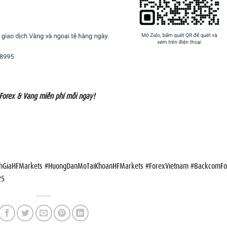
 Forex & Vàng miễn phí mỗi ngày!
anhGiaHFMarkets #HuongDanMoTaiKhoanHFMarkets #ForexVietnam #BackcomFo
25