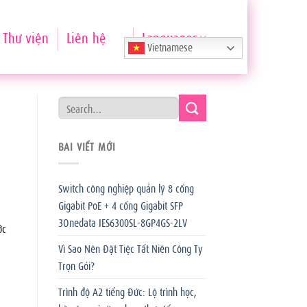
Thư viện
Liên hệ
Languages
Vietnamese
BÀI VIẾT MỚI
Switch công nghiệp quản lý 8 cổng
Gigabit PoE + 4 cổng Gigabit SFP
3Onedata IES6300SL-8GP4GS-2LV
ớc
Vì Sao Nên Đặt Tiệc Tất Niên Công Ty
Trọn Gói?
Trình độ A2 tiếng Đức: Lộ trình học,