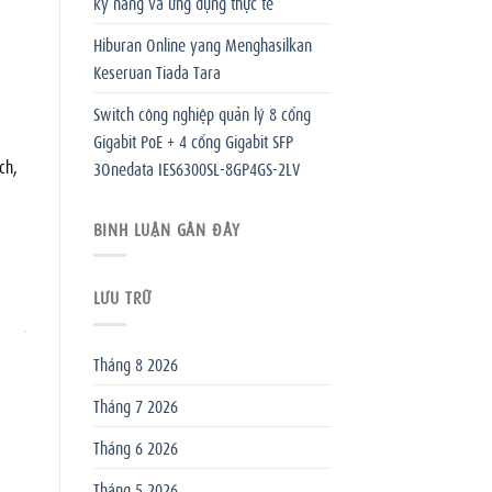
kỹ năng và ứng dụng thực tế
Hiburan Online yang Menghasilkan
Keseruan Tiada Tara
Switch công nghiệp quản lý 8 cổng
Gigabit PoE + 4 cổng Gigabit SFP
ch,
3Onedata IES6300SL-8GP4GS-2LV
BÌNH LUẬN GẦN ĐÂY
LƯU TRỮ
Tháng 8 2026
Tháng 7 2026
Tháng 6 2026
Tháng 5 2026