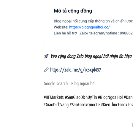
Vào cộng đồng Zalo blog ngoại hối nhận tín hiệu
https://zalo.me/g/rcsxpl437
Google search : Blog ngoại hối
#HFMarkets #SanGiaoDichUyTin #BlogNgoaiHoi #D
#GiaoDichVang #SanForexQuocTe #KienThucForex20