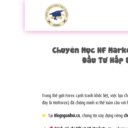
Bỏ
qua
nội
dung
Chuyên Mục HF Marke
Đầu Tư Hấp 
Trong thế giới Forex cạnh tranh khốc liệt, việc lựa 
đây là HotForex) đã chứng minh vị thế toàn cầu với h
Tại
Blogngoaihoi.co
, chúng tôi xây dựng riêng
ch