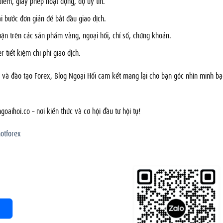
điểm, giấy phép hoạt động, độ uy tín.
ài bước đơn giản để bắt đầu giao dịch.
huận trên các sản phẩm vàng, ngoại hối, chỉ số, chứng khoán.
er tiết kiệm chi phí giao dịch.
h và đào tạo Forex, Blog Ngoại Hối cam kết mang lại cho bạn góc nhìn minh bạ
ihoi.co – nơi kiến thức và cơ hội đầu tư hội tụ!
otforex