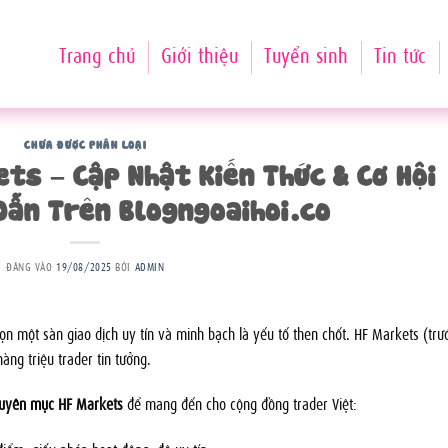
Trang chủ
Giới thiệu
Tuyển sinh
Tin tức
CHƯA ĐƯỢC PHÂN LOẠI
ts – Cập Nhật Kiến Thức & Cơ Hội
Dẫn Trên Blogngoaihoi.co
ĐĂNG VÀO
19/08/2025
BỞI
ADMIN
chọn một sàn giao dịch uy tín và minh bạch là yếu tố then chốt. HF Markets (trư
àng triệu trader tin tưởng.
uyên mục HF Markets
để mang đến cho cộng đồng trader Việt: