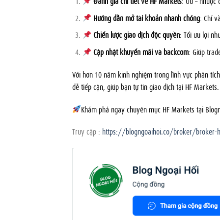
Đánh giá chi tiết về HF Markets
: Ưu – nhược 
Hướng dẫn mở tài khoản nhanh chóng
: Chỉ v
Chiến lược giao dịch độc quyền
: Tối ưu lợi n
Cập nhật khuyến mãi và backcom
: Giúp trad
Với hơn 10 năm kinh nghiệm trong lĩnh vực phân tíc
dễ tiếp cận, giúp bạn tự tin giao dịch tại HF Markets.
Khám phá ngay chuyên mục HF Markets tại Blogngoa
Truy cập :
https://blogngoaihoi.co/broker/broker-h