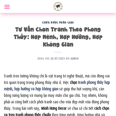
Bỏ
qua
nội
dung
CHƯA ĐƯỢC PHÂN LOẠI
Tư Vấn Chọn Tranh Theo Phong
Thủy: Hợp Mệnh, Hợp Hướng, Hợp
Không Gian
ĐĂNG VÀO
20/07/2025
BỞI
ADMIN
Tranh treo tường không chỉ là vật trang trí nghệ thuật, mà còn đóng vai
trò quan trọng trong phong thủy nhà ở. Việc
chọn
tranh phong thủy hợp
mệnh, hợp hướng và hợp không gian
sẽ giúp thu hút vượng khí, cân
bằng năng lượng và mang lại may mắn cho gia chủ. Tuy nhiên, không
phải ai cũng biết cách phối tranh sao cho vừa đẹp mắt vừa đúng phong
thủy. Trong bài viết này,
Minh Hưng Decor
sẽ chia sẻ chi tiết
cách chọn
và treo tranh phong thủy chuẩn
theo từng mệnh, từng hướng nhà và