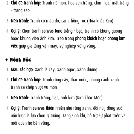
Chủ đề tranh hợp:
Tranh núi non, hoa sen trắng, chim hạc, mặt trăng
– trăng sao
Nên tránh:
Tranh có màu đỏ, cam, hồng rực (Hỏa khắc Kim)
Gợi ý:
Chọn
tranh canvas tone trắng – bạc
, tranh có khung gương
hoặc khung viền ánh kim. Treo trong
phòng khách
hoặc
phòng làm
việc
giúp gia tăng vận may, sự nghiệp vững vàng.
✦ Mệnh Mộc
Màu sắc hợp:
Xanh lá cây, xanh ngọc, xanh dương
Chủ đề tranh hợp:
Tranh rừng cây, thác nước, phong cảnh xanh,
tranh cá chép vượt vũ môn
Nên tránh:
Tranh trắng, bạc, ánh kim (Kim khắc Mộc)
Gợi ý:
Tranh canvas thiên nhiên
như rừng xanh, đồi núi, dòng suối
uốn lượn là lựa chọn lý tưởng. Tăng sinh khí, hỗ trợ sự phát triển và
mối quan hệ bền vững.