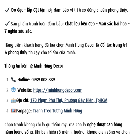
Đo đạc – lắp đặt tận nơi
, đảm bảo vị trí treo đúng chuẩn phong thủy.
Sản phẩm tranh luôn đảm bảo:
Chất liệu bền đẹp – Màu sắc hài hòa –
Ý nghĩa sâu sắc
.
Hàng trăm khách hàng đã lựa chọn Minh Hưng Decor là
đối tác trang trí
& phong thủy
tin cậy cho tổ ấm của mình.
Thông tin liên hệ Minh Hưng Decor
Hotline: 0989 008 889
Website:
https://minhhungdecor.com
Địa chỉ:
170 Phạm Phú Thứ, Phường Bảy Hiền, TpHCM
Fanpage:
Tranh Treo Tường Minh Hưng
Chọn tranh không chỉ là gu thẩm mỹ, mà còn là
nghệ thuật cân bằng
năng lượng sống
. Khi bạn hiểu rõ mệnh, hướng, không gian sống và chọn