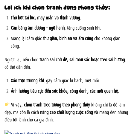
Lợi ích khi chọn tranh đúng phong thủy:
Thu hút tài lộc, may mắn và thịnh vượng
.
Cân bằng âm dương – ngũ hành
, tăng cường sinh khí.
Mang lại cảm giác
thư giãn, bình an và ấm cúng
cho không gian
sống.
Ngược lại, nếu chọn
tranh sai chủ đề, sai màu sắc hoặc treo sai hướng
,
có thể dẫn đến:
Xáo trộn trường khí
, gây cảm giác bí bách, mệt mỏi.
Ảnh hưởng tiêu cực đến sức khỏe, công danh, các mối quan hệ
.
Vì vậy,
chọn tranh treo tường theo phong thủy
không chỉ là để làm
đẹp, mà còn là cách
nâng cao chất lượng cuộc sống
và mang đến những
điều tốt lành cho cả gia đình.