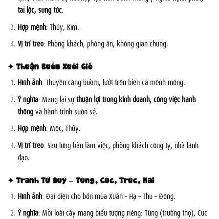
tài lộc, sung túc
.
Hợp mệnh
: Thủy, Kim.
Vị trí treo
: Phòng khách, phòng ăn, không gian chung.
✦ Thuận Buồm Xuôi Gió
Hình ảnh
: Thuyền căng buồm, lướt trên biển cả mênh mông.
Ý nghĩa
: Mang lại sự
thuận lợi trong kinh doanh, công việc hanh
thông
và hành trình suôn sẻ.
Hợp mệnh
: Mộc, Thủy.
Vị trí treo
: Sau lưng bàn làm việc, phòng khách công ty, nhà lãnh
đạo.
✦ Tranh Tứ Quý – Tùng, Cúc, Trúc, Mai
Hình ảnh
: Đại diện cho bốn mùa Xuân – Hạ – Thu – Đông.
Ý nghĩa
: Mỗi loài cây mang biểu tượng riêng: Tùng (trường thọ), Cúc