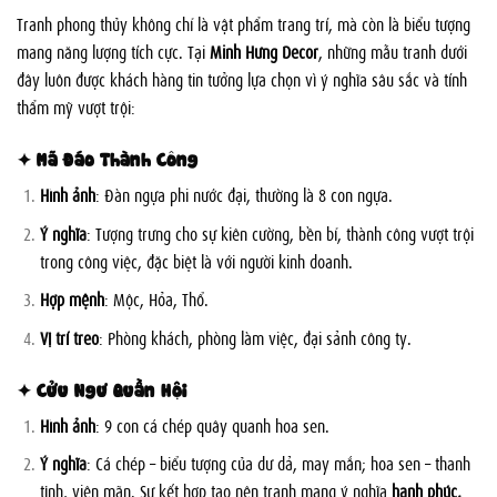
Tranh phong thủy không chỉ là vật phẩm trang trí, mà còn là biểu tượng
mang năng lượng tích cực. Tại
Minh Hưng Decor
, những mẫu tranh dưới
đây luôn được khách hàng tin tưởng lựa chọn vì ý nghĩa sâu sắc và tính
thẩm mỹ vượt trội:
✦ Mã Đáo Thành Công
Hình ảnh
: Đàn ngựa phi nước đại, thường là 8 con ngựa.
Ý nghĩa
: Tượng trưng cho sự kiên cường, bền bỉ, thành công vượt trội
trong công việc, đặc biệt là với người kinh doanh.
Hợp mệnh
: Mộc, Hỏa, Thổ.
Vị trí treo
: Phòng khách, phòng làm việc, đại sảnh công ty.
✦ Cửu Ngư Quần Hội
Hình ảnh
: 9 con cá chép quây quanh hoa sen.
Ý nghĩa
: Cá chép – biểu tượng của dư dả, may mắn; hoa sen – thanh
tịnh, viên mãn. Sự kết hợp tạo nên tranh mang ý nghĩa
hạnh phúc,