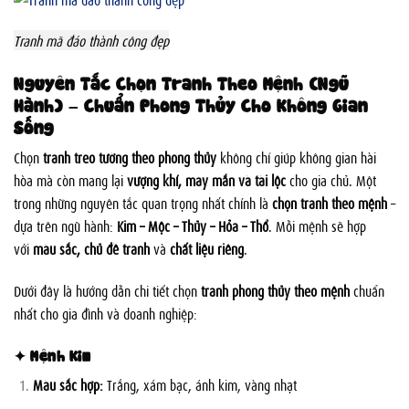
Tranh mã đáo thành công đẹp
Nguyên Tắc Chọn Tranh Theo Mệnh (Ngũ
Hành) – Chuẩn Phong Thủy Cho Không Gian
Sống
Chọn
tranh treo tường theo phong thủy
không chỉ giúp không gian hài
hòa mà còn mang lại
vượng khí, may mắn và tài lộc
cho gia chủ. Một
trong những nguyên tắc quan trọng nhất chính là
chọn tranh theo mệnh
–
dựa trên ngũ hành:
Kim – Mộc – Thủy – Hỏa – Thổ
. Mỗi mệnh sẽ hợp
với
màu sắc, chủ đề tranh
và
chất liệu riêng
.
Dưới đây là hướng dẫn chi tiết chọn
tranh phong thủy theo mệnh
chuẩn
nhất cho gia đình và doanh nghiệp:
✦ Mệnh Kim
Màu sắc hợp:
Trắng, xám bạc, ánh kim, vàng nhạt