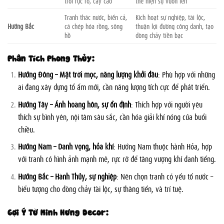
trời rực rỡ, cây cao
thể hiện sự vươn lên
Tranh thác nước, biển cả,
Kích hoạt sự nghiệp, tài lộc,
Hướng Bắc
cá chép hóa rồng, sông
thuận lợi đường công danh, tạo
hồ
dòng chảy tiền bạc
Phân Tích Phong Thủy:
Hướng Đông – Mặt trời mọc, năng lượng khởi đầu
: Phù hợp với những
ai đang xây dựng tổ ấm mới, cần năng lượng tích cực để phát triển.
Hướng Tây – Ánh hoàng hôn, sự ổn định
: Thích hợp với người yêu
thích sự bình yên, nội tâm sâu sắc, cần hóa giải khí nóng của buổi
chiều.
Hướng Nam – Danh vọng, hỏa khí
: Hướng Nam thuộc hành Hỏa, hợp
với tranh có hình ảnh mạnh mẽ, rực rỡ để tăng vượng khí danh tiếng.
Hướng Bắc – Hành Thủy, sự nghiệp
: Nên chọn tranh có yếu tố nước –
biểu tượng cho dòng chảy tài lộc, sự thăng tiến, và trí tuệ.
Gợi Ý Từ Minh Hưng Decor: