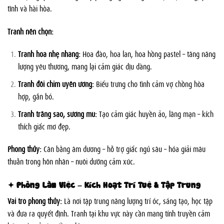
tĩnh và hài hòa.
Tranh nên chọn:
Tranh hoa nhẹ nhàng:
Hoa đào, hoa lan, hoa hồng pastel – tăng năng
lượng yêu thương, mang lại cảm giác dịu dàng.
Tranh đôi chim uyên ương:
Biểu trưng cho tình cảm vợ chồng hòa
hợp, gắn bó.
Tranh trăng sao, sương mù:
Tạo cảm giác huyền ảo, lãng mạn – kích
thích giấc mơ đẹp.
Phong thủy:
Cân bằng âm dương – hỗ trợ giấc ngủ sâu – hóa giải mâu
thuẫn trong hôn nhân – nuôi dưỡng cảm xúc.
✦ Phòng Làm Việc – Kích Hoạt Trí Tuệ & Tập Trung
Vai trò phong thủy:
Là nơi tập trung năng lượng trí óc, sáng tạo, học tập
và đưa ra quyết định. Tranh tại khu vực này cần mang tính truyền cảm