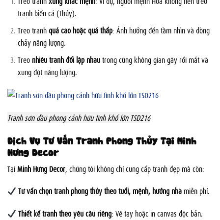
Treo tranh
xung khắc mệnh
: Ví dụ, người mệnh Hỏa không nên treo
tranh biển cả (Thủy).
Treo tranh
quá cao hoặc quá thấp
: Ảnh hưởng đến tầm nhìn và dòng
chảy năng lượng.
Treo
nhiều tranh đối lập nhau
trong cùng không gian gây rối mắt và
xung đột năng lượng.
Tranh sơn dầu phong cảnh hữu tình khổ lớn TSD216
Dịch Vụ Tư Vấn Tranh Phong Thủy Tại Minh
Hưng Decor
Tại
Minh Hưng Decor
, chúng tôi không chỉ cung cấp tranh đẹp mà còn:
Tư vấn chọn tranh phong thủy theo tuổi, mệnh, hướng nhà
miễn phí.
Thiết kế tranh theo yêu cầu riêng
: Vẽ tay hoặc in canvas độc bản.