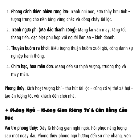
Phong cảnh thiên nhiên rộng lớn:
Tranh núi non, sơn thủy hữu tình –
tượng trưng cho nền tảng vững chắc và dòng chảy tài lộc.
Tranh ngựa phi (Mã đáo thành công):
Mang lại vận may, tăng tốc
thăng tiến, đặc biệt phù hợp với người làm ăn – kinh doanh.
Thuyền buồm ra khơi:
Biểu tượng thuận buồm xuôi gió, công danh sự
nghiệp hanh thông.
Chim hạc, hoa mẫu đơn:
Mang đến sự thịnh vượng, trường thọ và
may mắn.
Phong thủy:
Kích hoạt vượng khí – thu hút tài lộc – củng cố vị thế xã hội –
tạo ấn tượng tốt với khách đến chơi nhà.
✦ Phòng Ngủ – Không Gian Riêng Tư & Cân Bằng Cảm
Xúc
Vai trò phong thủy:
Đây là không gian nghỉ ngơi, hồi phục năng lượng
sau một ngày dài. Phong thủy phòng ngủ hướng đến sự nhẹ nhàng, yên