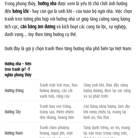
Trong phong thủy,
hướng nhà
được xem là yếu tố chủ chốt ảnh hưởng
đến
luồng khí
– hay còn gọi là sinh khí – của toàn bộ ngôi nhà. Việc chọn
tranh treo tường phù hợp với hướng nhà sẽ giúp tăng cường năng lượng
tích cực,
cân bằng âm dương
và kích hoạt các cung tài lộc, sự nghiệp,
danh vọng… tùy theo từng hướng cụ thể.
Dưới đây là gợi ý chọn tranh theo từng hướng nhà phổ biến tại Việt Nam:
Hướng nhà – Nên
treo tranh gì? -Ý
nghĩa phong thủy
Tranh mặt trời mọc, hoa
Tăng sinh khí, thúc đẩy năng
Hướng Đông
hướng dương, cây cối
lượng dương, đem lại sức sống
xanh tươi, rừng cây
và sự phát triển
Tranh hoa sen trắng,
Cân bằng năng lượng, làm dịu
Hướng Tây
trăng sao, thiên nhiên
khí nóng chiều tà, mang lại
nhẹ nhàng, hoàng hôn
bình an, thư thái
Tranh chim phượng
Tăng danh tiếng, uy tín, mang
Hướng Nam
hoàng, ngựa phi, mặt
lại vận may trong công việc,