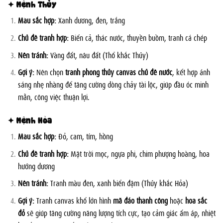
✦ Mệnh Thủy
Màu sắc hợp:
Xanh dương, đen, trắng
Chủ đề tranh hợp:
Biển cả, thác nước, thuyền buồm, tranh cá chép
Nên tránh:
Vàng đất, nâu đất (Thổ khắc Thủy)
Gợi ý:
Nên chọn
tranh phong thủy canvas chủ đề nước
, kết hợp ánh
sáng nhẹ nhàng để tăng cường dòng chảy tài lộc, giúp đầu óc minh
mẫn, công việc thuận lợi.
✦ Mệnh Hỏa
Màu sắc hợp:
Đỏ, cam, tím, hồng
Chủ đề tranh hợp:
Mặt trời mọc, ngựa phi, chim phượng hoàng, hoa
hướng dương
Nên tránh:
Tranh màu đen, xanh biển đậm (Thủy khắc Hỏa)
Gợi ý:
Tranh canvas khổ lớn hình
mã đáo thành công
hoặc
hoa sắc
đỏ
sẽ giúp tăng cường năng lượng tích cực, tạo cảm giác ấm áp, nhiệt