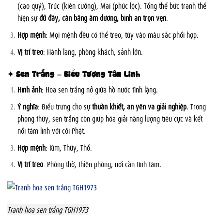
(cao quý), Trúc (kiên cường), Mai (phúc lộc). Tổng thể bức tranh thể
hiện sự
đủ đầy, cân bằng âm dương, bình an trọn vẹn
.
Hợp mệnh
: Mọi mệnh đều có thể treo, tùy vào màu sắc phối hợp.
Vị trí treo
: Hành lang, phòng khách, sảnh lớn.
✦ Sen Trắng – Biểu Tượng Tâm Linh
Hình ảnh
: Hoa sen trắng nở giữa hồ nước tĩnh lặng.
Ý nghĩa
: Biểu trưng cho sự
thuần khiết, an yên và giải nghiệp
. Trong
phong thủy, sen trắng còn giúp hóa giải năng lượng tiêu cực và kết
nối tâm linh với cõi Phật.
Hợp mệnh
: Kim, Thủy, Thổ.
Vị trí treo
: Phòng thờ, thiền phòng, nơi cần tĩnh tâm.
Tranh hoa sen trắng TGH1973