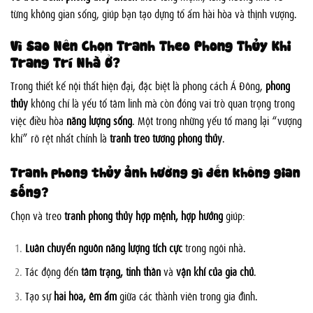
từng không gian sống, giúp bạn tạo dựng tổ ấm hài hòa và thịnh vượng.
Vì Sao Nên Chọn Tranh Theo Phong Thủy Khi
Trang Trí Nhà Ở?
Trong thiết kế nội thất hiện đại, đặc biệt là phong cách Á Đông,
phong
thủy
không chỉ là yếu tố tâm linh mà còn đóng vai trò quan trọng trong
việc điều hòa
năng lượng sống
. Một trong những yếu tố mang lại “vượng
khí” rõ rệt nhất chính là
tranh treo tường phong thủy
.
Tranh phong thủy ảnh hưởng gì đến không gian
sống?
Chọn và treo
tranh phong thủy hợp mệnh, hợp hướng
giúp:
Luân chuyển nguồn năng lượng tích cực
trong ngôi nhà.
Tác động đến
tâm trạng, tinh thần
và
vận khí của gia chủ
.
Tạo sự
hài hòa, êm ấm
giữa các thành viên trong gia đình.