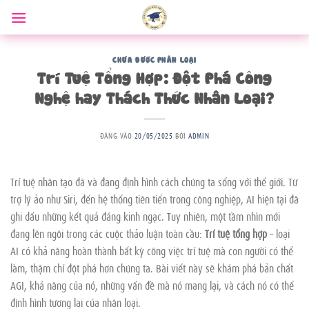
Bỏ
qua
nội
dung
CHƯA ĐƯỢC PHÂN LOẠI
Trí Tuệ Tổng Hợp: Đột Phá Công
Nghệ hay Thách Thức Nhân Loại?
ĐĂNG VÀO
20/05/2025
BỞI
ADMIN
Trí tuệ nhân tạo đã và đang định hình cách chúng ta sống với thế giới. Từ
trợ lý ảo như Siri, đến hệ thống tiên tiến trong công nghiệp, AI hiện tại đã
ghi dấu những kết quả đáng kinh ngạc. Tuy nhiên, một tầm nhìn mới
đang lên ngôi trong các cuộc thảo luận toàn cầu:
Trí tuệ tổng hợp
– loại
AI có khả năng hoàn thành bất kỳ công việc trí tuệ mà con người có thể
làm, thậm chí đột phá hơn chúng ta. Bài viết này sẽ khám phá bản chất
AGI, khả năng của nó, những vấn đề mà nó mang lại, và cách nó có thể
định hình tương lai của nhân loại.