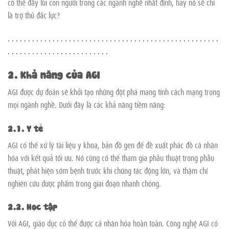
có thể đẩy lùi con người trong các ngành nghề nhất định, hay nó sẽ chỉ
là trợ thủ đắc lực?
.
.
.
.
.
.
.
.
.
.
.
.
.
.
.
.
.
.
.
.
.
.
.
.
.
.
.
.
.
.
.
.
.
.
.
.
.
.
.
.
.
.
.
.
.
.
.
.
.
.
.
.
.
.
.
.
.
.
.
.
.
.
.
.
.
.
.
.
.
.
.
.
.
.
.
.
.
2. Khả năng của AGI
AGI được dự đoán sẽ khởi tạo những đột phá mang tính cách mạng trong
mọi ngành nghề. Dưới đây là các khả năng tiềm năng:
2.1. Y tế
AGI có thể xử lý tài liệu y khoa, bản đồ gen để đề xuất phác đồ cá nhân
hóa với kết quả tối ưu. Nó cũng có thể tham gia phẫu thuật trong phẫu
thuật, phát hiện sớm bệnh trước khi chúng tác động lớn, và thậm chí
nghiên cứu dược phẩm trong giai đoạn nhanh chóng.
2.2. Học tập
Với AGI, giáo dục có thể được cá nhân hóa hoàn toàn. Công nghệ AGI có