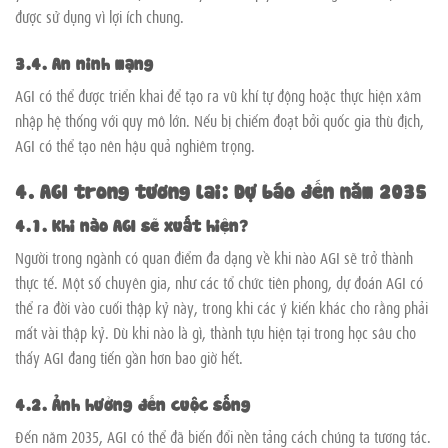
được sử dụng vì lợi ích chung.
3.4. An ninh mạng
AGI có thể được triển khai để tạo ra vũ khí tự động hoặc thực hiện xâm
nhập hệ thống với quy mô lớn. Nếu bị chiếm đoạt bởi quốc gia thù địch,
AGI có thể tạo nên hậu quả nghiêm trọng.
4. AGI trong tương lai: Dự báo đến năm 2035
4.1. Khi nào AGI sẽ xuất hiện?
Người trong ngành có quan điểm đa dạng về khi nào AGI sẽ trở thành
thực tế. Một số chuyên gia, như các tổ chức tiên phong, dự đoán AGI có
thể ra đời vào cuối thập kỷ này, trong khi các ý kiến khác cho rằng phải
mất vài thập kỷ. Dù khi nào là gì, thành tựu hiện tại trong học sâu cho
thấy AGI đang tiến gần hơn bao giờ hết.
4.2. Ảnh hưởng đến cuộc sống
Đến năm 2035, AGI có thể đã biến đổi nền tảng cách chúng ta tương tác.