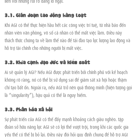
liền với những rủi ro đáng lo ngại.
3.1. Gián đoạn lao động hàng loạt
Khi AGI có thể thực hiện hầu hết các công việc trí tuệ, từ nhà báo đến
nhân viên văn phòng, vô số cá nhân có thể mất việc làm. Điều này
thách thức chúng ta về làm thế nào để tái đào tạo lực lượng lao động và
hỗ trợ tài chính cho những người bị mất việc.
3.2. Khía cạnh đạo đức và kiểm soát
Ai sẽ quản lý AGI? Nếu AGI được phát triển bởi chính phủ với kế hoạch
không rõ ràng, nó có thể bị sử dụng sai để giám sát xã hội hoặc thậm
chí tạo bất ổn. Ngoài ra, nếu AGI trở nên quá thông minh (hiện tượng gọi
là “singularity”), hậu quả có thể là nguy hiểm.
3.3. Phân hóa xã hội
Sự phát triển của AGI có thể đẩy mạnh khoảng cách giàu nghèo. tập
đoàn sở hữu năng lực AGI sẽ có lợi thế vượt trội, trong khi các quốc gia
yếu thế có thể bị bỏ lại. Điều này đòi hỏi quy định chung để hỗ trợ AGI