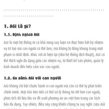
.
.
.
.
.
.
.
.
.
.
.
.
.
.
.
.
.
.
.
.
.
.
.
.
.
.
.
.
.
.
.
.
.
.
.
.
.
.
.
.
.
.
.
.
.
.
.
.
.
.
.
.
.
.
.
.
.
.
.
.
.
.
.
.
.
.
.
.
.
.
.
.
.
.
.
.
.
.
1. AGI là gì?
1.1. Định nghĩa AGI
AGI là một hệ thống AI có khả năng suy luận và thực hiện bất kỳ nhiệm
vụ trí tuệ mà con người có thể làm, mà không bị đóng khung trong một
phạm vi nhất định. Khác với AI hiện tại (như hệ thống dịch thuật), AGI có
thể thích nghi đa dạng giữa các nhiệm vụ, từ thiết kế sản phẩm, quản lý
kinh doanh đến hiểu cảm xúc con người.
1.2. So sánh AGI với con người
AGI không chỉ bắt chước hành vi con người mà còn có thể tự phát triển
chính mình. Một AGI tiên tiến có thể xử lý thông tin tốt hơn con người,
phân tích dữ liệu lớn và đề xuất phương án ưu việt hơn trong các kịch
bản đa dạng. Tuy nhiên, điều này cũng khiến chúng ta suy nghĩ: Liệu AGI