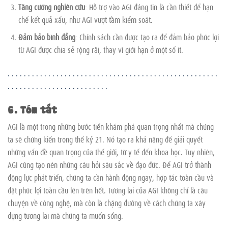
Tăng cường nghiên cứu
: Hỗ trợ vào AGI đáng tin là cần thiết để hạn
chế kết quả xấu, như AGI vượt tầm kiểm soát.
Đảm bảo bình đẳng
: Chính sách cần được tạo ra để đảm bảo phúc lợi
từ AGI được chia sẻ rộng rãi, thay vì giới hạn ở một số ít.
.
.
.
.
.
.
.
.
.
.
.
.
.
.
.
.
.
.
.
.
.
.
.
.
.
.
.
.
.
.
.
.
.
.
.
.
.
.
.
.
.
.
.
.
.
.
.
.
.
.
.
.
.
.
.
.
.
.
.
.
.
.
.
.
.
.
.
.
.
.
.
.
.
.
.
.
.
6. Tóm tắt
AGI là một trong những bước tiến khám phá quan trọng nhất mà chúng
ta sẽ chứng kiến trong thế kỷ 21. Nó tạo ra khả năng để giải quyết
những vấn đề quan trọng của thế giới, từ y tế đến khoa học. Tuy nhiên,
AGI cũng tạo nên những câu hỏi sâu sắc về đạo đức. Để AGI trở thành
động lực phát triển, chúng ta cần hành động ngay, hợp tác toàn cầu và
đặt phúc lợi toàn cầu lên trên hết. Tương lai của AGI không chỉ là câu
chuyện về công nghệ, mà còn là chặng đường về cách chúng ta xây
dựng tương lai mà chúng ta muốn sống.