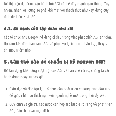
Đô thị hiện đại được vận hành bởi AGI có thể đẩy mạnh giao thông. Tuy
nhiên, nhân loại cũng sẽ phải đối mặt với thách thức như xây dựng quy
định để kiểm soát AGI.
4.3. Sứ mệnh của tập đoàn như xAI
Các tổ chức như DeepMind đang đi đầu trong việc phát triển AGI an toàn.
Họ cam kết đảm bảo rằng AGI sẽ phục vụ lợi ích của nhân loại, thay vì
chỉ một nhóm nhỏ.
5. Làm thế nào để chuẩn bị kỷ nguyên AGI?
Để tận dụng khả năng vượt trội của AGI và hạn chế rủi ro, chúng ta cần
hành động ngay từ bây giờ:
Giáo dục và đào tạo lại
: Tổ chức cần phát triển chương trình đào tạo
để giúp nhân sự thích nghi với ngành nghề mới trong thời đại AGI.
Quy định và giá trị
: Các nước cần hợp tác luật lệ rõ ràng về phát triển
AGI, đảm bảo sai mục đích.