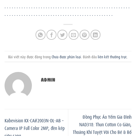
.
.
.
.
.
.
.
.
.
.
.
.
.
.
.
.
.
.
.
.
.
.
.
.
.
.
.
.
.
.
.
.
.
.
.
.
.
.
.
.
.
.
.
.
.
.
.
.
.
.
.
.
.
.
.
.
.
.
.
.
.
.
.
.
.
.
.
.
.
.
.
.
.
.
.
.
.
.
.
.
.
.
.
.
.
.
.
.
.
.
.
.
.
.
.
.
.
Bài viết này được đăng trong
Chưa được phân loại
. Đánh dấu
liên kết thường trực
.
ADMIN
Đồng Phục Áo Yếm Gia Đình
Kabevision KX-CAiF2003N-DL-AB –
NAD318: Thun Cotton Co Giãn,
Camera IP Full Color 2MP, đèn kép
Thoáng Khí Tuyệt Vời Cho Bé & Bố
siêu sang