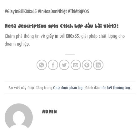
#GiayInBillK80x65 #InHoaDonNhiệt #ThiếtBịPOS
Meta description spin (tích hợp đầu bài viết):
Khám phá thông tin về
giấy in bill K80x65
, giải pháp chất lượng cho
doanh nghiệp.
Bài viết này được đăng trong
Chưa được phân loại
. Đánh dấu
liên kết thường trực
.
ADMIN