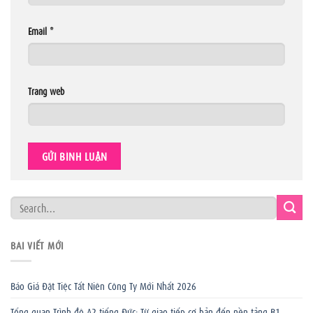
Email
*
Trang web
BÀI VIẾT MỚI
Báo Giá Đặt Tiệc Tất Niên Công Ty Mới Nhất 2026
Tổng quan Trình độ A2 tiếng Đức: Từ giao tiếp cơ bản đến nền tảng B1