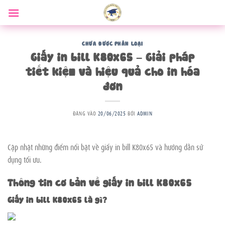
Bỏ
qua
nội
dung
CHƯA ĐƯỢC PHÂN LOẠI
Giấy in bill K80x65 – Giải pháp
tiết kiệm và hiệu quả cho in hóa
đơn
ĐĂNG VÀO
20/06/2025
BỞI
ADMIN
Cập nhật những điểm nổi bật về giấy in bill K80x65 và hướng dẫn sử
dụng tối ưu.
Thông tin cơ bản về giấy in bill K80x65
Giấy in bill K80x65 là gì?