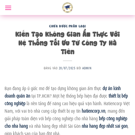
Bỏ
qua
nội
dung
CHƯA ĐƯỢC PHÂN LOẠI
Kiến Tạo Không Gian Ẩm Thực Với
Hệ Thống Tối Ưu Từ Công Ty Hà
Tiên
ĐĂNG VÀO
20/07/2025
BỞI
ADMIN
Bạn đang ấp ủ giấc mơ để tạo dựng không gian ẩm thực
dự án kinh
doanh quán ăn
tại TP.HCM? Một hệ thống bếp hiện đại được
thiết bị bếp
công nghiệp
là nền tảng để nâng cao hiệu quả vận hành. Hatiencorp Việt
Nam, với vai trò nhà cung cấp thiết bị uy tín
hatiencorp.vn
, mang đến
giải pháp toàn diện với bếp công nghiệp cho nhà hàng
bếp công nghiệp
cho nhà hàng
và nhà hàng đẹp nhất Sài Gòn
nhà hàng đẹp nhất sài gòn
,
giúp khách sạn của bạn đột phá.