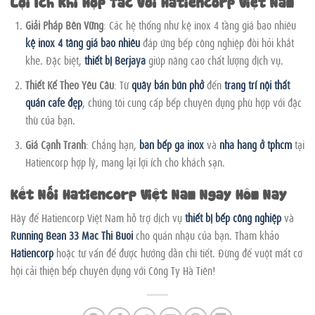
Lợi Ích Khi Hợp Tác Với Hatiencorp Việt Nam
Giải Pháp Bền Vững
: Các hệ thống như kệ inox 4 tầng giá bao nhiêu
kệ inox 4 tầng giá bao nhiêu
đáp ứng bếp công nghiệp đòi hỏi khắt
khe. Đặc biệt,
thiết bị Berjaya
giúp nâng cao chất lượng dịch vụ.
Thiết Kế Theo Yêu Cầu
: Từ
quầy bán bún phở
đến
trang trí nội thất
quán cafe đẹp
, chúng tôi cung cấp bếp chuyên dụng phù hợp với đặc
thù của bạn.
Giá Cạnh Tranh
: Chẳng hạn,
bàn bếp ga inox
và
nhà hàng ở tphcm
tại
Hatiencorp hợp lý, mang lại lợi ích cho khách sạn.
Kết Nối Hatiencorp Việt Nam Ngay Hôm Nay
Hãy để Hatiencorp Việt Nam hỗ trợ dịch vụ
thiết bị bếp công nghiệp
và
Running Bean 33 Mac Thi Buoi
cho quán nhậu của bạn. Tham khảo
Hatiencorp
hoặc tư vấn để được hướng dẫn chi tiết. Đừng để vuột mất cơ
hội cải thiện bếp chuyên dụng với Công Ty Hà Tiên!