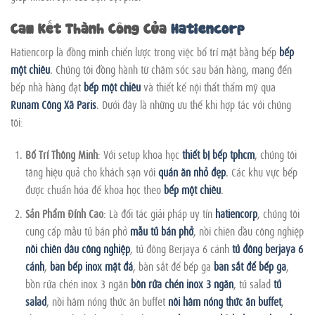
Cam Kết Thành Công Của
Hatiencorp
Hatiencorp là đồng minh chiến lược trong việc bố trí mặt bằng bếp
bếp
một chiều
. Chúng tôi đồng hành từ chăm sóc sau bán hàng, mang đến
bếp nhà hàng đạt
bếp một chiều
và thiết kế nội thất thẩm mỹ qua
Runam Công Xã Paris
. Dưới đây là những ưu thế khi hợp tác với chúng
tôi:
Bố Trí Thông Minh
: Với setup khoa học
thiết bị bếp tphcm
, chúng tôi
tăng hiệu quả cho khách sạn với
quán ăn nhỏ đẹp
. Các khu vực bếp
được chuẩn hóa để khoa học theo
bếp một chiều
.
Sản Phẩm Đỉnh Cao
: Là đối tác giải pháp uy tín
hatiencorp
, chúng tôi
cung cấp mẫu tủ bán phở
mẫu tủ bán phở
, nồi chiên dầu công nghiệp
nồi chiên dầu công nghiệp
, tủ đông Berjaya 6 cánh
tủ đông berjaya 6
cánh
,
bàn bếp inox mặt đá
, bàn sắt để bếp ga
bàn sắt để bếp ga
,
bồn rửa chén inox 3 ngăn
bồn rửa chén inox 3 ngăn
, tủ salad
tủ
salad
, nồi hâm nóng thức ăn buffet
nồi hâm nóng thức ăn buffet
,