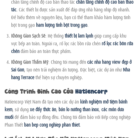
chân tăng chỉnh độ cao bàn thao tác
chân tăng chỉnh độ cao bàn thao
tác
. Các thiết bị được sản xuất để đáp ứng nhà hàng nhịp độ nhanh.
Để hiểu thêm về nguyên liệu, bạn có thể tham khảo hàm lượng tinh
bột trong gạo
hàm lượng tinh bột trong gạo
.
Không Gian Sạch Sẽ
: Hệ thống
thiết bị làm lạnh
giúp cung cấp khu
vực bếp an toàn. Ngoài ra, rổ lọc rác bồn rửa chén
rổ lọc rác bồn rửa
chén
đảm bảo an toàn thực phẩm.
Không Gian Thẩm Mỹ
: Chúng tôi mang đến
các nhà hàng view đẹp ở
Sài Gòn
, tạo nên trải nghiệm ấn tượng. Đặc biệt, các dự án như
Nhà
hàng Terrace
thể hiện sự chuyên nghiệp.
Công Trình Đỉnh Cao Của
Hatiencorp
Hatiencorp Việt Nam đã tạo nên các dự án
kinh nghiệm mở tiệm bánh
kem
, sử dụng
xe đẩy thức ăn
,
bán lò nướng than inox
,
các món dưa
muối
để đảm bảo sự đồng đều. Chúng tôi đảm bảo với Bếp công nghiệp
Phan Thiết
ban bep cong nghiep phan thiet
.