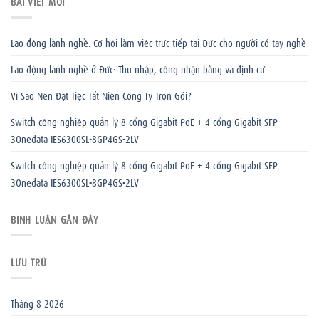
BÀI VIẾT MỚI
Lao động lành nghề: Cơ hội làm việc trực tiếp tại Đức cho người có tay nghề
Lao động lành nghề ở Đức: Thu nhập, công nhận bằng và định cư
Vì Sao Nên Đặt Tiệc Tất Niên Công Ty Trọn Gói?
Switch công nghiệp quản lý 8 cổng Gigabit PoE + 4 cổng Gigabit SFP
3Onedata IES6300SL-8GP4GS-2LV
Switch công nghiệp quản lý 8 cổng Gigabit PoE + 4 cổng Gigabit SFP
3Onedata IES6300SL-8GP4GS-2LV
BÌNH LUẬN GẦN ĐÂY
LƯU TRỮ
Tháng 8 2026