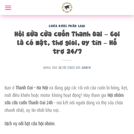
Bỏ
qua
nội
dung
CHƯA ĐƯỢC PHÂN LOẠI
Hội sửa cửa cuốn Thanh Oai – Gọi
là có mặt, thợ giỏi, uy tín – Hỗ
trợ 24/7
ĐĂNG VÀO
20/07/2025
BỞI
ADMIN
Bạn ở
Thanh Oai – Hà Nội
và đang gặp rắc rối với cửa cuốn bị hỏng, kẹt,
mất điều khiển hoặc motor không hoạt động? Hãy tham gia
Hội nhóm
sửa cửa cuốn Thanh Oai 24h
– nơi kết nối người dùng và thợ sửa chữa
nhanh nhất, uy tín nhất khu vực.
Dịch vụ nổi bật của hội nhóm: