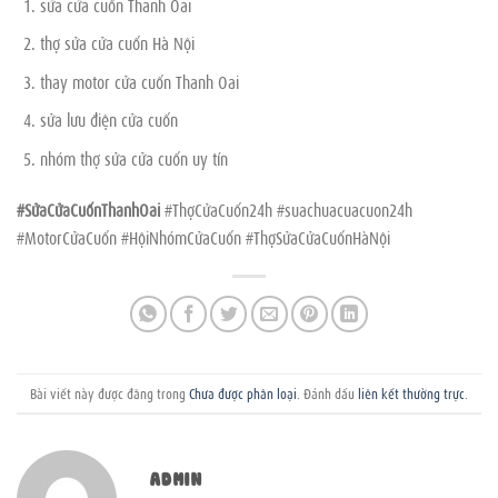
sửa cửa cuốn Thanh Oai
thợ sửa cửa cuốn Hà Nội
thay motor cửa cuốn Thanh Oai
sửa lưu điện cửa cuốn
nhóm thợ sửa cửa cuốn uy tín
#SửaCửaCuốnThanhOai
#ThợCửaCuốn24h #suachuacuacuon24h
#MotorCửaCuốn #HộiNhómCửaCuốn #ThợSửaCửaCuốnHàNội
Bài viết này được đăng trong
Chưa được phân loại
. Đánh dấu
liên kết thường trực
.
ADMIN