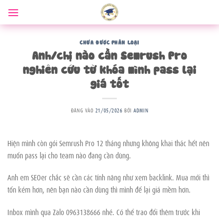
Bỏ
qua
nội
dung
CHƯA ĐƯỢC PHÂN LOẠI
Anh/chị nào cần Semrush Pro
nghiên cứu từ khóa mình pass lại
giá tốt
ĐĂNG VÀO
21/05/2026
BỞI
ADMIN
Hiện mình còn gói Semrush Pro 12 tháng nhưng không khai thác hết nên
muốn pass lại cho team nào đang cần dùng.
Anh em SEOer chắc sẽ cần các tính năng như xem backlink. Mua mới thì
tốn kém hơn, nên bạn nào cần dùng thì mình để lại giá mềm hơn.
Inbox mình qua Zalo 0963138666 nhé. Có thể trao đổi thêm trước khi