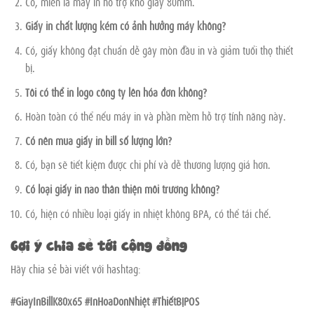
Có, miễn là máy in hỗ trợ khổ giấy 80mm.
Giấy in chất lượng kém có ảnh hưởng máy không?
Có, giấy không đạt chuẩn dễ gây mòn đầu in và giảm tuổi thọ thiết
bị.
Tôi có thể in logo công ty lên hóa đơn không?
Hoàn toàn có thể nếu máy in và phần mềm hỗ trợ tính năng này.
Có nên mua giấy in bill số lượng lớn?
Có, bạn sẽ tiết kiệm được chi phí và dễ thương lượng giá hơn.
Có loại giấy in nào thân thiện môi trường không?
Có, hiện có nhiều loại giấy in nhiệt không BPA, có thể tái chế.
Gợi ý chia sẻ tới cộng đồng
Hãy chia sẻ bài viết với hashtag:
#GiayInBillK80x65 #InHoaDonNhiệt #ThiếtBịPOS