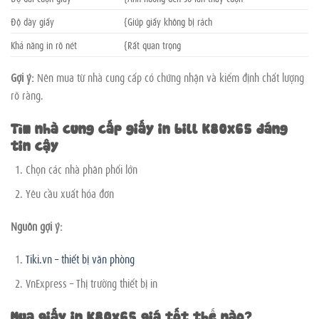
Độ dày giấy
{Giúp giấy không bị rách
Khả năng in rõ nét
{Rất quan trọng
Gợi ý:
Nên mua từ nhà cung cấp có chứng nhận và kiểm định chất lượng
rõ ràng.
Tìm nhà cung cấp giấy in bill K80x65 đáng
tin cậy
Chọn các nhà phân phối lớn
Yêu cầu xuất hóa đơn
Nguồn gợi ý:
Tiki.vn – thiết bị văn phòng
VnExpress – Thị trường thiết bị in
Mua giấy in K80x65 giá tốt thế nào?