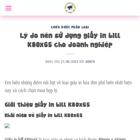
Bỏ
qua
nội
dung
CHƯA ĐƯỢC PHÂN LOẠI
Lý do nên sử dụng giấy in bill
K80x65 cho doanh nghiệp
ĐĂNG VÀO
21/06/2025
BỞI
ADMIN
Tìm hiểu những điểm nổi bật về loại giấy in hóa đơn phổ biến nhất hiện
nay và cách chọn mua hợp lý.
Giới thiệu giấy in bill K80x65
Khái niệm về giấy in bill K80x65
Giấy in bill K80x65
là loại giấy in nhiệt có kích thước
80mm x 65mm
,