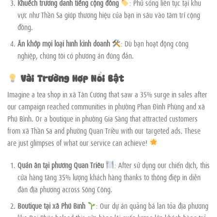
Khuếch trương danh tiếng cộng đồng
: Phủ sóng liên tục tại khu
vực như Thần Sa giúp thương hiệu của bạn in sâu vào tâm trí cộng
đồng.
Ăn khớp mọi loại hình kinh doanh
: Dù bạn hoạt động công
nghiệp, chúng tôi có phương án đúng đắn.
Vài Trường Hợp Nổi Bật
Imagine a tea shop in xã Tân Cương that saw a 35% surge in sales after
our campaign reached communities in phường Phan Đình Phùng and xã
Phú Bình. Or a boutique in phường Gia Sàng that attracted customers
from xã Thần Sa and phường Quan Triều with our targeted ads. These
are just glimpses of what our service can achieve!
Quán ăn tại phường Quan Triều
: After sử dụng our chiến dịch, this
cửa hàng tăng 35% lượng khách hàng thanks to thông điệp in diễn
đàn địa phương across Sông Công.
Boutique tại xã Phú Bình
: Our dự án quảng bá lan tỏa địa phương