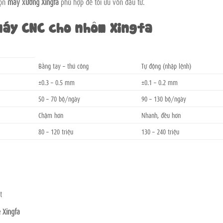
họn
máy xưởng Xingfa
phù hợp để tối ưu vốn đầu tư.
máy CNC cho nhôm Xingfa
Bằng tay – thủ công
Tự động (nhập lệnh)
±0.3 – 0.5 mm
±0.1 – 0.2 mm
50 – 70 bộ/ngày
90 – 130 bộ/ngày
Chậm hơn
Nhanh, đều hơn
80 – 120 triệu
130 – 240 triệu
t
 Xingfa