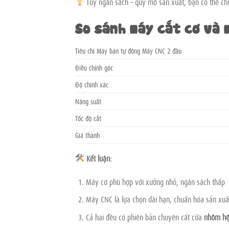
Tùy ngân sách – quy mô sản xuất, bạn có thể c
So sánh máy cắt cơ và 
Tiêu chí Máy bán tự động Máy CNC 2 đầu
Điều chỉnh góc
Độ chính xác
Năng suất
Tốc độ cắt
Giá thành
Kết luận:
Máy cơ phù hợp với xưởng nhỏ, ngân sách thấp
Máy CNC là lựa chọn dài hạn, chuẩn hóa sản xuấ
Cả hai đều có phiên bản chuyên cắt cửa
nhôm hệ