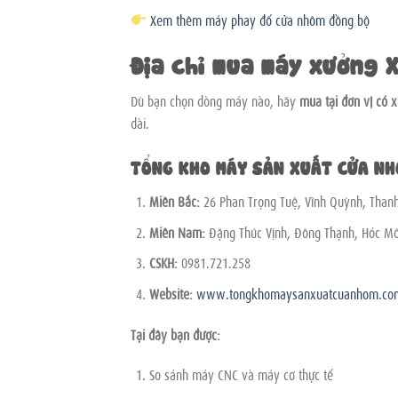
Xem thêm máy phay đố cửa nhôm đồng bộ
Địa chỉ mua máy xưởng X
Dù bạn chọn dòng máy nào, hãy
mua tại đơn vị có x
dài.
TỔNG KHO MÁY SẢN XUẤT CỬA NH
Miền Bắc:
26 Phan Trọng Tuệ, Vĩnh Quỳnh, Thanh 
Miền Nam:
Đặng Thúc Vịnh, Đông Thạnh, Hóc M
CSKH:
0981.721.258
Website:
www.tongkhomaysanxuatcuanhom.co
Tại đây bạn được:
So sánh máy CNC và máy cơ thực tế