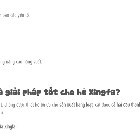
 bảo các yếu tố:
ng nâng cao năng suất.
à giải pháp tốt cho hệ Xingfa?
t. chúng được thiết kế tối ưu cho
sản xuất hàng loạt
, cắt được
cả hai đầu than
ầu.
ửa Xingfa: