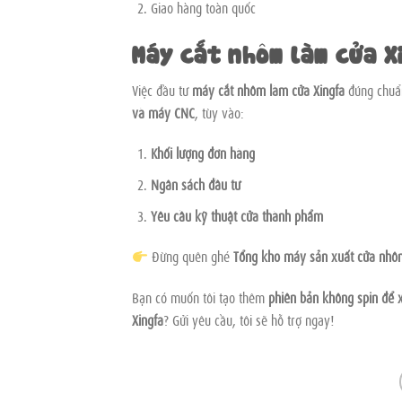
Giao hàng toàn quốc
Máy cắt nhôm làm cửa X
Việc đầu tư
máy cắt nhôm làm cửa Xingfa
đúng chuẩn
và máy CNC
, tùy vào:
Khối lượng đơn hàng
Ngân sách đầu tư
Yêu cầu kỹ thuật cửa thành phẩm
Đừng quên ghé
Tổng kho máy sản xuất cửa nhô
Bạn có muốn tôi tạo thêm
phiên bản không spin để 
Xingfa
? Gửi yêu cầu, tôi sẽ hỗ trợ ngay!