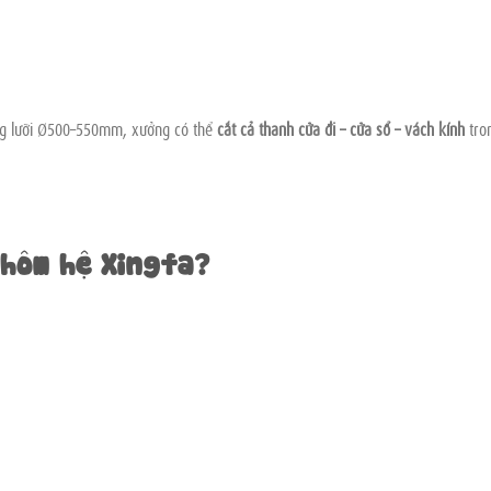
ùng lưỡi Ø500–550mm, xưởng có thể
cắt cả thanh cửa đi – cửa sổ – vách kính
tro
nhôm hệ Xingfa?