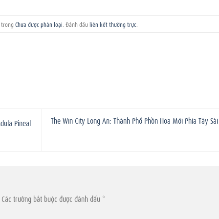
g trong
Chưa được phân loại
. Đánh dấu
liên kết thường trực
.
The Win City Long An: Thành Phố Phồn Hoa Mới Phía Tây Sài
ndula Pineal
Các trường bắt buộc được đánh dấu
*