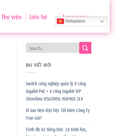
Thư viện
Liên hệ
Languages
Vietnamese
BÀI VIẾT MỚI
Switch công nghiệp quản lý 8 cổng
Gigabit PoE + 4 cổng Gigabit SFP
3Onedata IES6300SL-8GP4GS-2LV
Vì Sao Nên Đặt Tiệc Tất Niên Công Ty
Trọn Gói?
Trình độ A2 tiếng Đức: Lộ trình học,