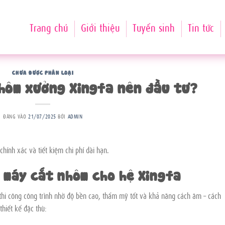
Trang chủ
Giới thiệu
Tuyển sinh
Tin tức
CHƯA ĐƯỢC PHÂN LOẠI
nhôm xưởng Xingfa nên đầu tư?
ĐĂNG VÀO
21/07/2025
BỞI
ADMIN
hính xác và tiết kiệm chi phí dài hạn.
a máy cắt nhôm cho hệ Xingfa
 thi công công trình nhờ độ bền cao, thẩm mỹ tốt và khả năng cách âm – cách
thiết kế đặc thù: