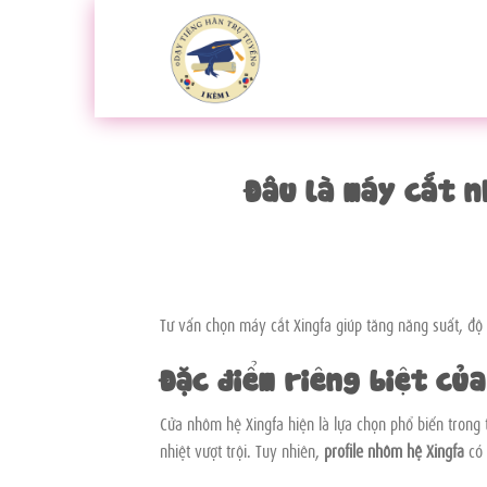
Bỏ
qua
nội
dung
Đâu là máy cắt 
Tư vấn chọn máy cắt Xingfa giúp tăng năng suất, độ c
Đặc điểm riêng biệt củ
Cửa nhôm hệ Xingfa hiện là lựa chọn phổ biến trong
nhiệt vượt trội. Tuy nhiên,
profile nhôm hệ Xingfa
có 