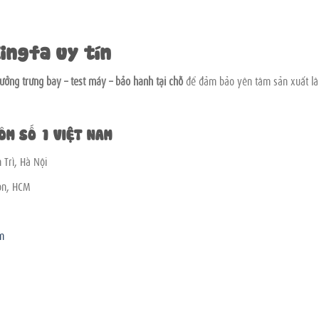
ingfa uy tín
ưởng trưng bày – test máy – bảo hành tại chỗ
để đảm bảo yên tâm sản xuất lâ
ÔM SỐ 1 VIỆT NAM
Trì, Hà Nội
ôn, HCM
m