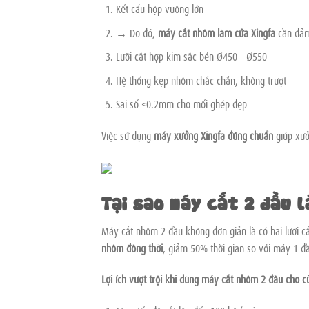
Kết cấu hộp vuông lớn
→ Do đó,
máy cắt nhôm làm cửa Xingfa
cần đảm
Lưỡi cắt hợp kim sắc bén Ø450 – Ø550
Hệ thống kẹp nhôm chắc chắn, không trượt
Sai số <0.2mm cho mối ghép đẹp
Việc sử dụng
máy xưởng Xingfa đúng chuẩn
giúp xưở
Tại sao máy cắt 2 đầu l
Máy cắt nhôm 2 đầu không đơn giản là có hai lưỡi cắ
nhôm đồng thời
, giảm 50% thời gian so với máy 1 đ
Lợi ích vượt trội khi dùng máy cắt nhôm 2 đầu cho c