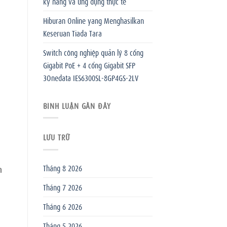
kỹ năng và ứng dụng thực tế
Hiburan Online yang Menghasilkan
Keseruan Tiada Tara
Switch công nghiệp quản lý 8 cổng
Gigabit PoE + 4 cổng Gigabit SFP
3Onedata IES6300SL-8GP4GS-2LV
BÌNH LUẬN GẦN ĐÂY
LƯU TRỮ
Tháng 8 2026
h
Tháng 7 2026
Tháng 6 2026
Tháng 5 2026