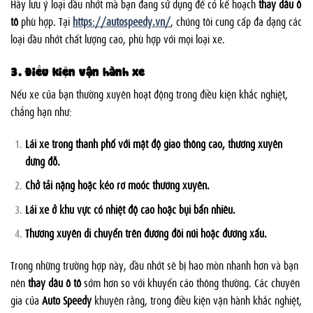
Hãy lưu ý loại dầu nhớt mà bạn đang sử dụng để có kế hoạch
thay dầu ô
tô
phù hợp. Tại
https://autospeedy.vn/
, chúng tôi cung cấp đa dạng các
loại dầu nhớt chất lượng cao, phù hợp với mọi loại xe.
3. Điều kiện vận hành xe
Nếu xe của bạn thường xuyên hoạt động trong điều kiện khắc nghiệt,
chẳng hạn như:
Lái xe trong thành phố với mật độ giao thông cao, thường xuyên
dừng đỗ.
Chở tải nặng hoặc kéo rơ moóc thường xuyên.
Lái xe ở khu vực có nhiệt độ cao hoặc bụi bẩn nhiều.
Thường xuyên di chuyển trên đường đồi núi hoặc đường xấu.
Trong những trường hợp này, dầu nhớt sẽ bị hao mòn nhanh hơn và bạn
nên
thay dầu ô tô
sớm hơn so với khuyến cáo thông thường. Các chuyên
gia của
Auto Speedy
khuyên rằng, trong điều kiện vận hành khắc nghiệt,