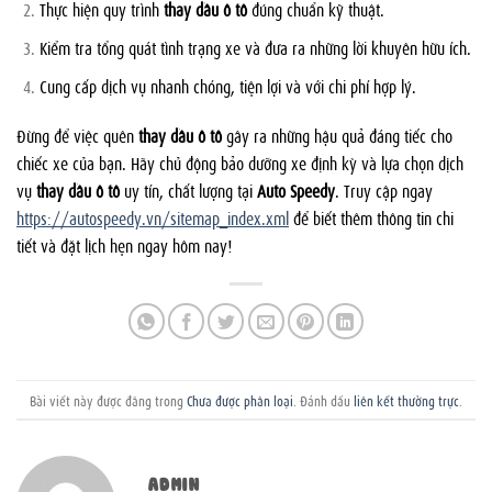
Thực hiện quy trình
thay dầu ô tô
đúng chuẩn kỹ thuật.
Kiểm tra tổng quát tình trạng xe và đưa ra những lời khuyên hữu ích.
Cung cấp dịch vụ nhanh chóng, tiện lợi và với chi phí hợp lý.
Đừng để việc quên
thay dầu ô tô
gây ra những hậu quả đáng tiếc cho
chiếc xe của bạn. Hãy chủ động bảo dưỡng xe định kỳ và lựa chọn dịch
vụ
thay dầu ô tô
uy tín, chất lượng tại
Auto Speedy
. Truy cập ngay
https://autospeedy.vn/sitemap_index.xml
để biết thêm thông tin chi
tiết và đặt lịch hẹn ngay hôm nay!
Bài viết này được đăng trong
Chưa được phân loại
. Đánh dấu
liên kết thường trực
.
ADMIN