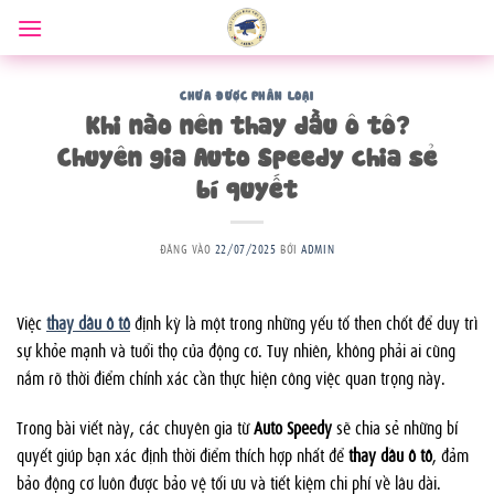
Bỏ
qua
nội
dung
CHƯA ĐƯỢC PHÂN LOẠI
Khi nào nên thay dầu ô tô?
Chuyên gia Auto Speedy chia sẻ
bí quyết
ĐĂNG VÀO
22/07/2025
BỞI
ADMIN
Việc
thay dầu ô tô
định kỳ là một trong những yếu tố then chốt để duy trì
sự khỏe mạnh và tuổi thọ của động cơ. Tuy nhiên, không phải ai cũng
nắm rõ thời điểm chính xác cần thực hiện công việc quan trọng này.
Trong bài viết này, các chuyên gia từ
Auto Speedy
sẽ chia sẻ những bí
quyết giúp bạn xác định thời điểm thích hợp nhất để
thay dầu ô tô
, đảm
bảo động cơ luôn được bảo vệ tối ưu và tiết kiệm chi phí về lâu dài.