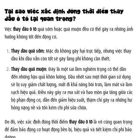
Tại sao việc xác định đúng thời điểm thay
dầu ô tô lại quan trọng?
Việc
thay dầu ô tô
quá sớm hoặc quá muộn đều có thể gây ra những ảnh
hưởng không tốt đến động cơ.
Thay dầu quá sớm:
Mặc dù không gây hại trực tiếp, nhưng việc thay
dầu khi dầu vẫn còn tốt sẽ gây lãng phí không cần thiết.
Thay dầu quá muộn:
Đây là một sai lầm nghiêm trọng có thể dẫn
đến những hậu quả khôn lường. Dầu nhớt sau một thời gian sử dụng
sẽ bị suy giảm chất lượng, mất đi khả năng bôi trơn, làm mát và làm
sạch hiệu quả. Điều này gây ra ma sát và hao mòn gia tăng giữa các
bộ phận động cơ, dẫn đến giảm hiệu suất, thậm chí gây ra những hư
hỏng nặng nề và tốn kém chi phí sửa chữa.
Do đó, việc xác định đúng thời điểm
thay dầu ô tô
là vô cùng quan trọng
để đảm bảo động cơ hoạt động bền bỉ, hiệu quả và tiết kiệm chi phí bảo
dưỡng.