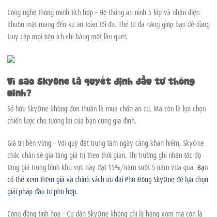
Công nghệ thông minh tích hợp – Hệ thống an ninh 5 lớp và nhận diện
khuôn mặt mang đến sự an toàn tối đa. Thẻ từ đa năng giúp bạn dễ dàng
truy cập mọi tiện ích chỉ bằng một lần quét.
Vì sao SkyOne là quyết định đầu tư thông
minh?
Sở hữu SkyOne không đơn thuần là mua chốn an cư. Mà còn là lựa chọn
chiến lược cho tương lai của bạn cùng gia đình.
Giá trị bền vững – Với quỹ đất trung tâm ngày càng khan hiếm, SkyOne
chắc chắn sẽ gia tăng giá trị theo thời gian. Thị trường ghi nhận tốc độ
tăng giá trung bình khu vực này đạt 15%/năm suốt 5 năm vừa qua.
Bạn
có thể xem thêm giá và chính sách ưu đãi Phú Đông SkyOne để lựa chọn
giải pháp đầu tư phù hợp.
Cộng đồng tinh hoa – Cư dân SkyOne không chỉ là hàng xóm mà còn là