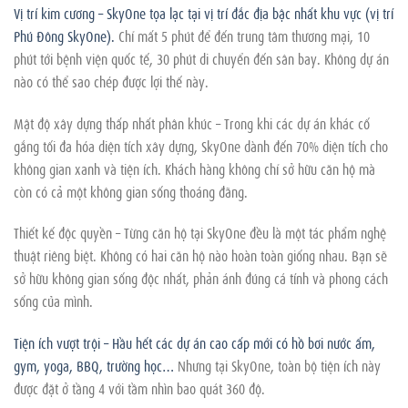
Vị trí kim cương – SkyOne tọa lạc tại vị trí đắc địa bậc nhất khu vực (vị trí
Phú Đông SkyOne).
Chỉ mất 5 phút để đến trung tâm thương mại, 10
phút tới bệnh viện quốc tế, 30 phút di chuyển đến sân bay. Không dự án
nào có thể sao chép được lợi thế này.
Mật độ xây dựng thấp nhất phân khúc – Trong khi các dự án khác cố
gắng tối đa hóa diện tích xây dựng, SkyOne dành đến 70% diện tích cho
không gian xanh và tiện ích. Khách hàng không chỉ sở hữu căn hộ mà
còn có cả một không gian sống thoáng đãng.
Thiết kế độc quyền – Từng căn hộ tại SkyOne đều là một tác phẩm nghệ
thuật riêng biệt. Không có hai căn hộ nào hoàn toàn giống nhau. Bạn sẽ
sở hữu không gian sống độc nhất, phản ánh đúng cá tính và phong cách
sống của mình.
Tiện ích vượt trội – Hầu hết các dự án cao cấp mới có hồ bơi nước ấm,
gym, yoga, BBQ, trường học…
Nhưng tại SkyOne, toàn bộ tiện ích này
được đặt ở tầng 4 với tầm nhìn bao quát 360 độ.