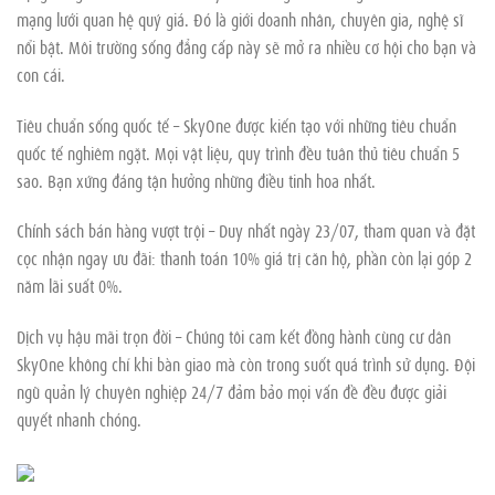
mạng lưới quan hệ quý giá. Đó là giới doanh nhân, chuyên gia, nghệ sĩ
nổi bật. Môi trường sống đẳng cấp này sẽ mở ra nhiều cơ hội cho bạn và
con cái.
Tiêu chuẩn sống quốc tế – SkyOne được kiến tạo với những tiêu chuẩn
quốc tế nghiêm ngặt. Mọi vật liệu, quy trình đều tuân thủ tiêu chuẩn 5
sao. Bạn xứng đáng tận hưởng những điều tinh hoa nhất.
Chính sách bán hàng vượt trội – Duy nhất ngày 23/07, tham quan và đặt
cọc nhận ngay ưu đãi: thanh toán 10% giá trị căn hộ, phần còn lại góp 2
năm lãi suất 0%.
Dịch vụ hậu mãi trọn đời – Chúng tôi cam kết đồng hành cùng cư dân
SkyOne không chỉ khi bàn giao mà còn trong suốt quá trình sử dụng. Đội
ngũ quản lý chuyên nghiệp 24/7 đảm bảo mọi vấn đề đều được giải
quyết nhanh chóng.