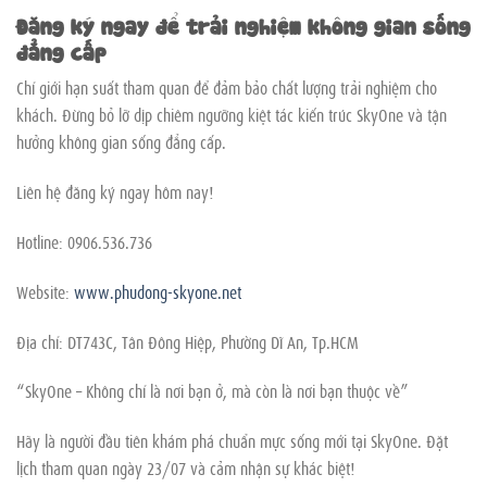
Đăng ký ngay để trải nghiệm không gian sống
đẳng cấp
Chỉ giới hạn suất tham quan để đảm bảo chất lượng trải nghiệm cho
khách. Đừng bỏ lỡ dịp chiêm ngưỡng kiệt tác kiến trúc SkyOne và tận
hưởng không gian sống đẳng cấp.
Liên hệ đăng ký ngay hôm nay!
Hotline: 0906.536.736
Website:
www.phudong-skyone.net
Địa chỉ: DT743C, Tân Đông Hiệp, Phường Dĩ An, Tp.HCM
“SkyOne – Không chỉ là nơi bạn ở, mà còn là nơi bạn thuộc về”
Hãy là người đầu tiên khám phá chuẩn mực sống mới tại SkyOne. Đặt
lịch tham quan ngày 23/07 và cảm nhận sự khác biệt!