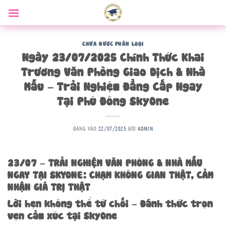
Bỏ
qua
nội
dung
CHƯA ĐƯỢC PHÂN LOẠI
Ngày 23/07/2025 Chính Thức Khai
Trương Văn Phòng Giao Dịch & Nhà
Mẫu – Trải Nghiệm Đẳng Cấp Ngay
Tại Phú Đông SkyOne
ĐĂNG VÀO
22/07/2025
BỞI
ADMIN
23/07 – TRẢI NGHIỆM VĂN PHÒNG & NHÀ MẪU
NGAY TẠI SKYONE: CHẠM KHÔNG GIAN THẬT, CẢM
NHẬN GIÁ TRỊ THẬT
Lời hẹn không thể từ chối – Đánh thức trọn
vẹn cảm xúc tại SkyOne