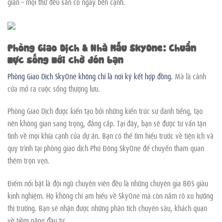
giãn – mọi thứ đều sẵn có ngay bên cạnh.
Phòng Giao Dịch & Nhà Mẫu SkyOne: Chuẩn
mực sống mới chờ đón bạn
Phòng Giao Dịch SkyOne không chỉ là nơi ký kết hợp đồng.
Mà là cánh
cửa mở ra cuộc sống thượng lưu.
Phòng Giao Dịch được kiến tạo bởi những kiến trúc sư danh tiếng, tạo
nên không gian sang trọng, đẳng cấp. Tại đây, bạn sẽ được tư vấn tận
tình về mọi khía cạnh của dự án. Bạn có thể tìm hiểu trước về tiện ích và
quy trình tại phòng giao dịch Phú Đông SkyOne để chuyến tham quan
thêm trọn vẹn.
Điểm nổi bật là đội ngũ chuyên viên đều là những chuyên gia BĐS giàu
kinh nghiệm. Họ không chỉ am hiểu về SkyOne mà còn nắm rõ xu hướng
thị trường. Bạn sẽ nhận được những phân tích chuyên sâu, khách quan
về tiềm năng đầu tư.