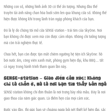
Những con số, những hình ảnh 3D có thể ấn tượng. Nhưng đâu thể
truyền tải ánh nắng chan hòa buổi sớm len qua khung cửa sổ. Không thể
hiện được không khí trong lành tràn ngập phòng khách của bạn.
Đó là lý do chúng tôi mở cửa SENSE-station – trái tim của SkyOne. Nơi
bạn không chỉ được xem mà còn được cảm nhận. Không chỉ tưởng tượng
mà còn trải nghiệm thực tế.
Chưa hết, bạn còn được tận mắt chiêm ngưỡng hệ tiện ích SkyOne: hồ
bơi nước ấm, công viên xanh mát, phòng gym hiện đại, khu BBQ… tất
cả ngay trong hành trình tham quan lần này.
SENSE-station – Giao điểm cảm xúc: Không
chỉ là chốn ở, mà là nơi bạn tìm thấy bản ngã
SENSE-station không chỉ đơn thuần là nơi trưng bày nhà mẫu. Đây là nơi
giao thoa của năm giác quan. Là điểm hẹn của mọi cảm xúc.
Bước vào đây, thị giác bạn sẽ choáng ngợp bởi nét thiết kế hiện đại, sắc