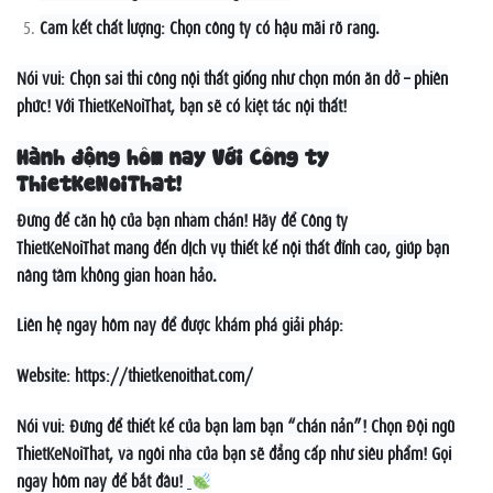
Cam kết chất lượng: Chọn công ty có hậu mãi rõ ràng.
Nói vui: Chọn sai thi công nội thất giống như chọn món ăn dở – phiền
phức! Với ThietKeNoiThat, bạn sẽ có kiệt tác nội thất!
Hành động hôm nay Với Công ty
ThietKeNoiThat!
Đừng để căn hộ của bạn nhàm chán! Hãy để Công ty
ThietKeNoiThat mang đến dịch vụ thiết kế nội thất đỉnh cao, giúp bạn
nâng tầm không gian hoàn hảo.
Liên hệ ngay hôm nay để được khám phá giải pháp:
Website: https://thietkenoithat.com/
Nói vui: Đừng để thiết kế của bạn làm bạn “chán nản”! Chọn Đội ngũ
ThietKeNoiThat, và ngôi nhà của bạn sẽ đẳng cấp như siêu phẩm! Gọi
ngay hôm nay để bắt đầu!