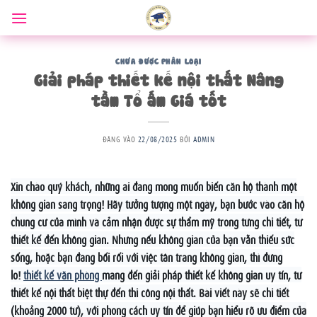
Bỏ
qua
nội
dung
CHƯA ĐƯỢC PHÂN LOẠI
Giải pháp thiết kế nội thất Nâng
tầm Tổ ấm Giá tốt
ĐĂNG VÀO
22/08/2025
BỞI
ADMIN
Xin chào quý khách, những ai đang mong muốn biến căn hộ thành một
không gian sang trọng! Hãy tưởng tượng một ngày, bạn bước vào căn hộ
chung cư của mình và cảm nhận được sự thẩm mỹ trong từng chi tiết, từ
thiết kế đến không gian. Nhưng nếu không gian của bạn vẫn thiếu sức
sống, hoặc bạn đang bối rối với việc tân trang không gian, thì đừng
lo!
thiết kế văn phòng
mang đến giải pháp thiết kế không gian uy tín, từ
thiết kế nội thất biệt thự đến thi công nội thất. Bài viết này sẽ chi tiết
(khoảng 2000 từ), với phong cách uy tín để giúp bạn hiểu rõ ưu điểm của