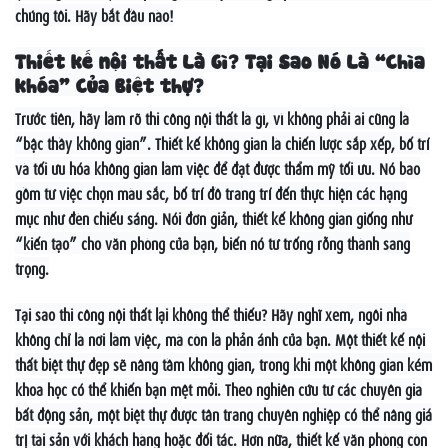
chúng tôi. Hãy bắt đầu nào!
Thiết kế nội thất Là Gì? Tại Sao Nó Là “Chìa
khóa” Của Biệt thự?
Trước tiên, hãy làm rõ thi công nội thất là gì, vì không phải ai cũng là
“bậc thầy không gian”. Thiết kế không gian là chiến lược sắp xếp, bố trí
và tối ưu hóa không gian làm việc để đạt được thẩm mỹ tối ưu. Nó bao
gồm từ việc chọn màu sắc, bố trí đồ trang trí đến thực hiện các hạng
mục như đèn chiếu sáng. Nói đơn giản, thiết kế không gian giống như
“kiến tạo” cho văn phòng của bạn, biến nó từ trống rỗng thành sang
trọng.
Tại sao thi công nội thất lại không thể thiếu? Hãy nghĩ xem, ngôi nhà
không chỉ là nơi làm việc, mà còn là phản ánh của bạn. Một thiết kế nội
thất biệt thự đẹp sẽ nâng tầm không gian, trong khi một không gian kém
khoa học có thể khiến bạn mệt mỏi. Theo nghiên cứu từ các chuyên gia
bất động sản, một biệt thự được tân trang chuyên nghiệp có thể nâng giá
trị tài sản với khách hàng hoặc đối tác. Hơn nữa, thiết kế văn phòng còn