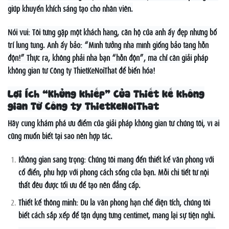
giúp khuyến khích sáng tạo cho nhân viên.
Nói vui: Tôi từng gặp một khách hàng, căn hộ của anh ấy đẹp nhưng bố
trí lung tung. Anh ấy bảo: “Mình tưởng nhà mình giống bảo tàng hỗn
độn!” Thực ra, không phải nhà bạn “hỗn độn”, mà chỉ cần giải pháp
không gian từ Công ty ThietKeNoiThat để biến hóa!
Lợi Ích “Khủng khiếp” Của Thiết kế không
gian Từ Công ty ThietKeNoiThat
Hãy cùng khám phá ưu điểm của giải pháp không gian từ chúng tôi, vì ai
cũng muốn biết tại sao nên hợp tác.
Không gian sang trọng: Chúng tôi mang đến thiết kế văn phòng với
cổ điển, phù hợp với phong cách sống của bạn. Mỗi chi tiết từ nội
thất đều được tối ưu để tạo nên đẳng cấp.
Thiết kế thông minh: Dù là văn phòng hạn chế diện tích, chúng tôi
biết cách sắp xếp để tận dụng từng centimet, mang lại sự tiện nghi.