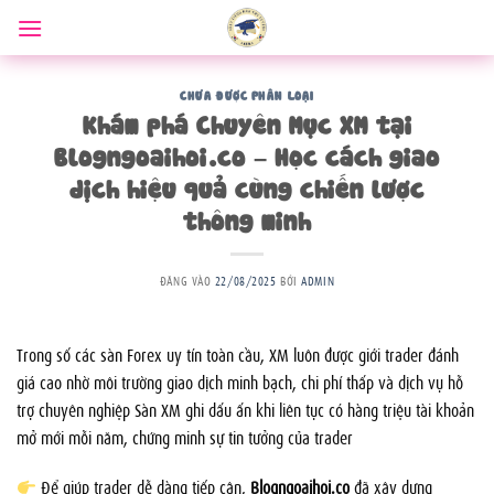
Bỏ
qua
nội
dung
CHƯA ĐƯỢC PHÂN LOẠI
Khám phá Chuyên Mục XM tại
Blogngoaihoi.co – Học cách giao
dịch hiệu quả cùng chiến lược
thông minh
ĐĂNG VÀO
22/08/2025
BỞI
ADMIN
Trong số các sàn Forex uy tín toàn cầu, XM luôn được giới trader đánh
giá cao nhờ môi trường giao dịch minh bạch, chi phí thấp và dịch vụ hỗ
trợ chuyên nghiệp Sàn XM ghi dấu ấn khi liên tục có hàng triệu tài khoản
mở mới mỗi năm, chứng minh sự tin tưởng của trader
Để giúp trader dễ dàng tiếp cận,
Blogngoaihoi.co
đã xây dựng