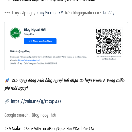
==> Truy cập ngay
chuyên mục XM
trên blogngoaihoi.co :
Tại đây
Vào cộng đồng Zalo blog ngoại hối nhận tín hiệu Forex & Vàng miễn
phí mỗi ngày!
https://zalo.me/g/rcsxpl437
Google search : Blog ngoại hối
#XMMaket #SanXMUyTin #BlogNgoaiHoi #DanhGiaXM