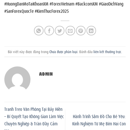
#HuongDanMoTaiKhoanXM #ForexVietnam #BackcomXM #GiaoDichVang
#SanForexQuocTe #KienThucForex2025
Bài viết này được đăng trong
Chưa được phân loại
. Đánh dấu
liên kết thường trực
.
ADMIN
Tranh Treo Văn Phòng Tại Bảy Hiền
– Bí Quyết Tạo Không Gian Làm Việc
Hành Trình Sắm Đồ Cho Bé Yêu:
Chuyên Nghiệp & Tràn Đầy Cảm
Kinh Nghiệm Từ Mẹ Bỉm Hai Con