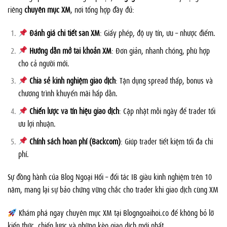
riêng
chuyên mục XM
, nơi tổng hợp đầy đủ:
Đánh giá chi tiết sàn XM
: Giấy phép, độ uy tín, ưu – nhược điểm.
Hướng dẫn mở tài khoản XM
: Đơn giản, nhanh chóng, phù hợp
cho cả người mới.
Chia sẻ kinh nghiệm giao dịch
: Tận dụng spread thấp, bonus và
chương trình khuyến mãi hấp dẫn.
Chiến lược và tín hiệu giao dịch
: Cập nhật mỗi ngày để trader tối
ưu lợi nhuận.
Chính sách hoàn phí (Backcom)
: Giúp trader tiết kiệm tối đa chi
phí.
Sự đồng hành của Blog Ngoại Hối – đối tác IB giàu kinh nghiệm trên 10
năm, mang lại sự bảo chứng vững chắc cho trader khi giao dịch cùng XM
Khám phá ngay chuyên mục XM tại Blogngoaihoi.co để không bỏ lỡ
kiến thức, chiến lược và những kèo giao dịch mới nhất