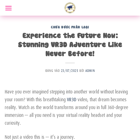
Bỏ
qua
nội
dung
CHƯA ĐƯỢC PHÂN LOẠI
Experience the Future Now:
Stunning VR3D Adventure Like
Never Before!
ĐĂNG VÀO
23/07/2025
BỞI
ADMIN
Have you ever imagined stepping into another world without leaving
your room? With this breathtaking
VR3D
video, that dream becomes
reality. Watch as the world transforms around you in full 360-degree
immersion — all you need is your virtual reality headset and your
curiosity.
Not just a video this is — it’s a journey.