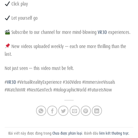
Click play
Let yourself go
Subscribe to our channel for more mind-blowing
VR3D
experiences.
New videos uploaded weekly — each one more thrilling than the
last.
Not just seen — this video must be felt.
#
VR3D
#VirtualRealityExperience #360Video #ImmersiveVisuals
#WatchInVR #NextGenTech #HolographicWorld #FutureIsNow
Bài viết này được đăng trong
Chưa được phân loại
. Đánh dấu
liên kết thường trực
.