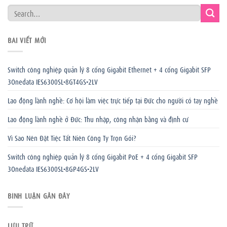
BÀI VIẾT MỚI
Switch công nghiệp quản lý 8 cổng Gigabit Ethernet + 4 cổng Gigabit SFP
3Onedata IES6300SL-8GT4GS-2LV
Lao động lành nghề: Cơ hội làm việc trực tiếp tại Đức cho người có tay nghề
Lao động lành nghề ở Đức: Thu nhập, công nhận bằng và định cư
Vì Sao Nên Đặt Tiệc Tất Niên Công Ty Trọn Gói?
Switch công nghiệp quản lý 8 cổng Gigabit PoE + 4 cổng Gigabit SFP
3Onedata IES6300SL-8GP4GS-2LV
BÌNH LUẬN GẦN ĐÂY
LƯU TRỮ