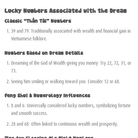
Lucky Numbers Associated with the Dream
Classic “Thần Tài” Numbers
39 and 79: Traditionally associated with wealth and financial gain in
Vietnamese folklore.
Numbers Based on Dream Details
Dreaming of the God of Wealth giving you money: Try 22, 72, 31, or
73.
Seeing him smiling or walking toward you: Consider 12 or 68.
Feng Shui & Numerology Influences
8 and 6: Universally considered lucky numbers, symbolizing fortune
and smooth success.
28 and 68: Often linked to continuous wealth and prosperity.
Tips for Choosing the Right Numbers