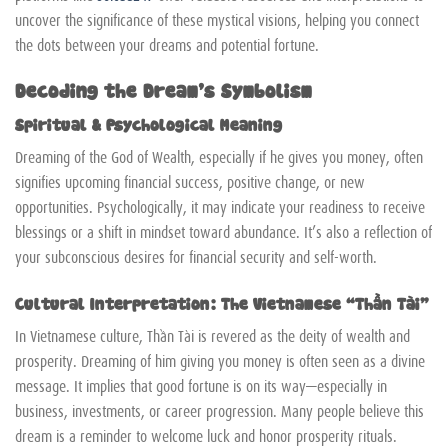
uncover the significance of these mystical visions, helping you connect
the dots between your dreams and potential fortune.
Decoding the Dream’s Symbolism
Spiritual & Psychological Meaning
Dreaming of the God of Wealth, especially if he gives you money, often
signifies upcoming financial success, positive change, or new
opportunities. Psychologically, it may indicate your readiness to receive
blessings or a shift in mindset toward abundance. It’s also a reflection of
your subconscious desires for financial security and self-worth.
Cultural Interpretation: The Vietnamese “Thần Tài”
In Vietnamese culture, Thần Tài is revered as the deity of wealth and
prosperity. Dreaming of him giving you money is often seen as a divine
message. It implies that good fortune is on its way—especially in
business, investments, or career progression. Many people believe this
dream is a reminder to welcome luck and honor prosperity rituals.