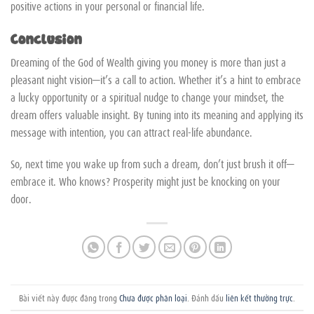
positive actions in your personal or financial life.
Conclusion
Dreaming of the God of Wealth giving you money is more than just a
pleasant night vision—it’s a call to action. Whether it’s a hint to embrace
a lucky opportunity or a spiritual nudge to change your mindset, the
dream offers valuable insight. By tuning into its meaning and applying its
message with intention, you can attract real-life abundance.
So, next time you wake up from such a dream, don’t just brush it off—
embrace it. Who knows? Prosperity might just be knocking on your
door.
Bài viết này được đăng trong
Chưa được phân loại
. Đánh dấu
liên kết thường trực
.