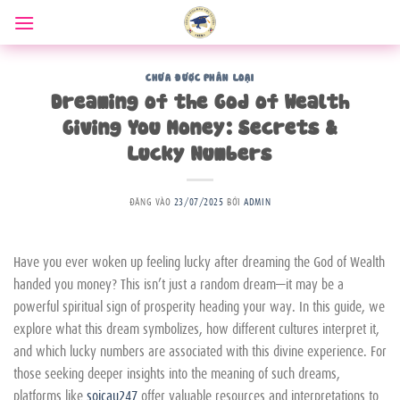
Bỏ
qua
nội
dung
CHƯA ĐƯỢC PHÂN LOẠI
Dreaming of the God of Wealth
Giving You Money: Secrets &
Lucky Numbers
ĐĂNG VÀO
23/07/2025
BỞI
ADMIN
Have you ever woken up feeling lucky after dreaming the God of Wealth
handed you money? This isn’t just a random dream—it may be a
powerful spiritual sign of prosperity heading your way. In this guide, we
explore what this dream symbolizes, how different cultures interpret it,
and which lucky numbers are associated with this divine experience. For
those seeking deeper insights into the meaning of such dreams,
platforms like
soicau247
offer valuable resources and interpretations to