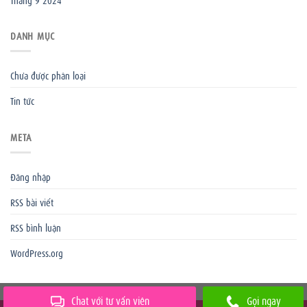
DANH MỤC
Chưa được phân loại
Tin tức
META
Đăng nhập
RSS bài viết
RSS bình luận
WordPress.org
Chat với tư vấn viên
Gọi ngay