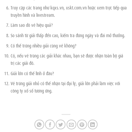
Truy cập các trang như kqxs.vn, xskt.com.vn hoặc xem trực tiếp qua
truyền hình và livestream.
Làm sao dò vé hiệu quả?
So sánh từ giải thấp đến cao, kiểm tra đúng ngày và đài mở thưởng.
Có thể trúng nhiều giải cùng vé không?
Có, nếu vé trùng các giải khác nhau, bạn sẽ được nhận toàn bộ giá
trị các giải đó.
Giải lớn có thể lĩnh ở đâu?
Vé trúng giải nhỏ có thể nhận tại đại lý; giải lớn phải làm việc với
công ty xổ số tương ứng.