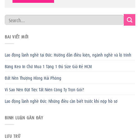
BÀI VIẾT MỚI
Lao động lành nghề tại Đức: Hướng dẫn điều kiện, ngành nghề và lộ trình
Băng Keo In Chữ Mua 1 Tặng 1 Đủ Size Giá Rẻ HCM
Đất Nền Thượng Hồng Hải Phòng
Vì Sao Nên Đặt Tiệc Tất Niên Công Ty Trọn Gói?
Lao động lành nghề Đức: Những điều cần biết trước khi nộp hồ sơ
BÌNH LUẬN GẦN ĐÂY
LƯU TRỮ