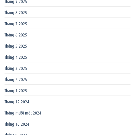
Tháng 9 2025
Tháng 8 2025
Tháng 7 2025
Tháng 6 2025
Tháng 5 2025
Tháng 4 2025
Tháng 3 2025
Tháng 2 2025
Tháng 1 2025
Tháng 12 2024
Tháng mười một 2024
Tháng 10 2024
Tháng 9 2024