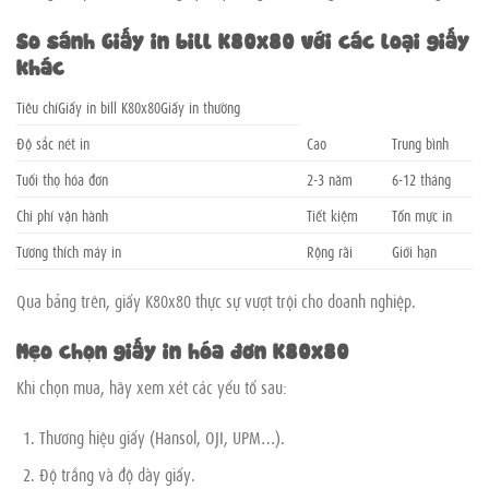
So sánh Giấy in bill K80x80 với các loại giấy
khác
Tiêu chíGiấy in bill K80x80Giấy in thường
Độ sắc nét in
Cao
Trung bình
Tuổi thọ hóa đơn
2-3 năm
6-12 tháng
Chi phí vận hành
Tiết kiệm
Tốn mực in
Tương thích máy in
Rộng rãi
Giới hạn
Qua bảng trên, giấy K80x80 thực sự vượt trội cho doanh nghiệp.
Mẹo chọn giấy in hóa đơn K80x80
Khi chọn mua, hãy xem xét các yếu tố sau:
Thương hiệu giấy (Hansol, OJI, UPM…).
Độ trắng và độ dày giấy.