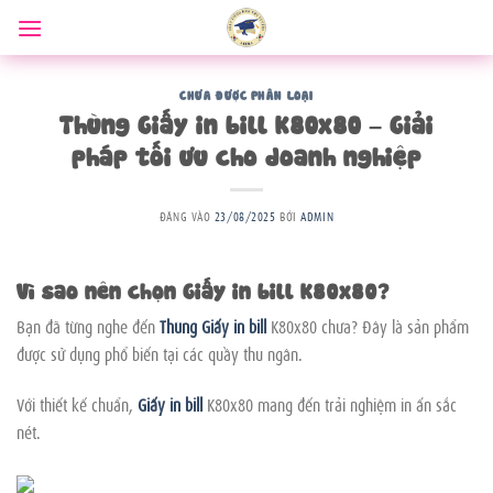
Bỏ
qua
nội
dung
CHƯA ĐƯỢC PHÂN LOẠI
Thùng Giấy in bill K80x80 – Giải
pháp tối ưu cho doanh nghiệp
ĐĂNG VÀO
23/08/2025
BỞI
ADMIN
Vì sao nên chọn Giấy in bill K80x80?
Bạn đã từng nghe đến
Thùng Giấy in bill
K80x80 chưa? Đây là sản phẩm
được sử dụng phổ biến tại các quầy thu ngân.
Với thiết kế chuẩn,
Giấy in bill
K80x80 mang đến trải nghiệm in ấn sắc
nét.