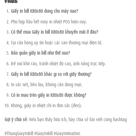
FAQs
Giấy in bill K80x80 dùng cho máy nào?
Phù hợp hầu hết máy in nhiệt POS hiện nay.
Có thể mua Giấy in bill K80x80 khuyến mãi ở đâu?
Tại cửa hàng uy tín hoặc các sàn thương mại điện tử.
Bảo quản giấy in bill như thế nào?
Để nơi khô ráo, tránh nhiệt độ cao, ánh nắng trực tiếp.
Giấy in bill K80x80 khác gì so với giấy thường?
In sắc nét, bền lâu, không cần dùng mực.
Có in màu trên giấy in K80x80 được không?
Không, giấy in nhiệt chỉ in đơn sắc (đen).
Gợi ý chia sẻ:
Nếu bạn thấy hữu ích, hãy chia sẻ bài viết cùng hashtag:
#ThungGiayInBill #GiayInBill #GiayInHoaDon