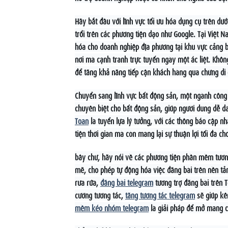
Hãy bắt đầu với lĩnh vực tối ưu hóa dụng cụ trên dư
trổi trên các phương tiện dạo như Google. Tại Việt 
hóa cho doanh nghiệp địa phương tại khu vực cảng b
nơi mà cạnh tranh trực tuyến ngày một ác liệt. Khôn
để tăng khả năng tiếp cận khách hàng qua chừng di
Chuyển sang lĩnh vực bất động sản, một ngành côn
chuyên biệt cho bất động sản, giúp người dùng dễ d
Toan
là tuyển lựa lý tưởng, với các thông báo cập n
tiện thời gian mà còn mang lại sự thuận lợi tối đa ch
bây chừ, hãy nói về các phương tiện phần mềm tươn
mẽ, cho phép tự động hóa việc đăng bài trên nền tản
rưa rứa,
đăng bài telegram
tương trợ đăng bài trên 
cường tương tác,
tăng tương tác telegram
sẽ giúp kê
mềm kéo nhóm telegram
là giải pháp để mở mang c