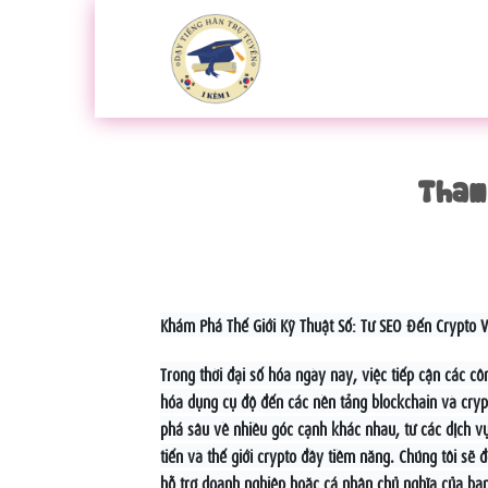
Bỏ
qua
nội
dung
Tham
Khám Phá Thế Giới Kỹ Thuật Số: Từ SEO Đến Crypto V
Trong thời đại số hóa ngày nay, việc tiếp cận các cô
hóa dụng cụ độ đến các nền tảng blockchain và cryp
phá sâu về nhiều góc cạnh khác nhau, từ các dịch 
tiến và thế giới crypto đầy tiềm năng. Chúng tôi sẽ
hỗ trợ doanh nghiệp hoặc cá nhân chủ nghĩa của bạn