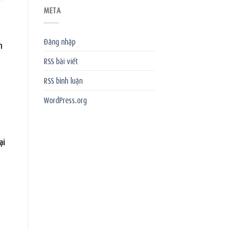
META
Đăng nhập
n
RSS bài viết
RSS bình luận
WordPress.org
ại