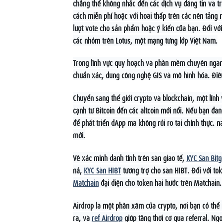
chẳng thể không nhắc đến các dịch vụ đăng tin và t
cách miễn phí hoặc với hoài thấp trên các nền tảng
lượt vote cho sản phẩm hoặc ý kiến của bạn. Đối v
các nhóm trên Lotus, một mạng từng lớp Việt Nam.
Trong lĩnh vực quy hoạch và phần mềm chuyên ngà
chuẩn xác, dùng công nghệ GIS và mô hình hóa. Điều
Chuyển sang thế giới crypto và blockchain, một lĩn
cạnh từ Bitcoin đến các altcoin mới nổi. Nếu bạn đa
để phát triển dApp mà không rủi ro tài chính thực. 
mới.
Về xác minh danh tính trên sàn giao tế,
KYC Sàn Bitg
ná,
KYC Sàn HIBT
tương trợ cho sàn HIBT. Đối với to
Matchain
đại diện cho token hài hước trên Matchain.
Airdrop là một phần xăm của crypto, nơi bạn có thể
ra, và
ref Airdrop
giúp tăng thời cơ qua referral. Ng