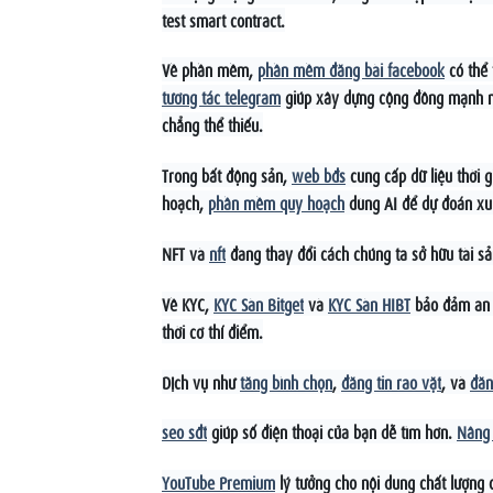
test smart contract.
Về phần mềm,
phần mềm đăng bài facebook
có thể 
tương tác telegram
giúp xây dựng cộng đồng mạnh m
chẳng thể thiếu.
Trong bất động sản,
web bđs
cung cấp dữ liệu thời 
hoạch,
phần mềm quy hoạch
dùng AI để dự đoán xu 
NFT và
nft
đang thay đổi cách chúng ta sở hữu tài sả
Về KYC,
KYC Sàn Bitget
và
KYC Sàn HIBT
bảo đảm an 
thời cơ thí điểm.
Dịch vụ như
tăng bình chọn
,
đăng tin rao vặt
, và
đăn
seo sđt
giúp số điện thoại của bạn dễ tìm hơn.
Nâng 
YouTube Premium
lý tưởng cho nội dung chất lượng 