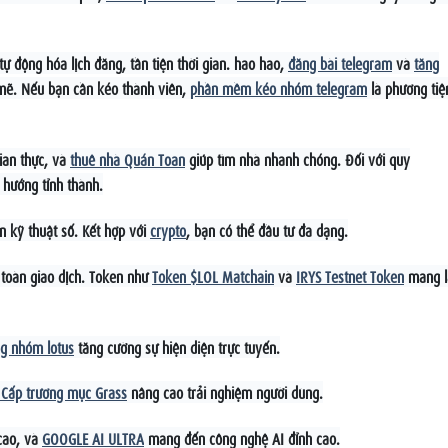
tự động hóa lịch đăng, tần tiện thời gian. hao hao,
đăng bài telegram
và
tăng
ẽ. Nếu bạn cần kéo thành viên,
phần mềm kéo nhóm telegram
là phương tiệ
gian thực, và
thuê nhà Quán Toan
giúp tìm nhà nhanh chóng. Đối với quy
hướng tỉnh thành.
n kỹ thuật số. Kết hợp với
crypto
, bạn có thể đầu tư đa dạng.
toàn giao dịch. Token như
Token $LOL Matchain
và
IRYS Testnet Token
mang l
g nhóm lotus
tăng cường sự hiện diện trực tuyến.
Cấp trương mục Grass
nâng cao trải nghiệm người dùng.
cao, và
GOOGLE AI ULTRA
mang đến công nghệ AI đỉnh cao.