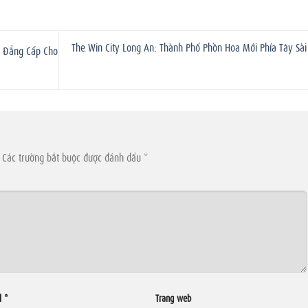
The Win City Long An: Thành Phố Phồn Hoa Mới Phía Tây Sài
à Đẳng Cấp Cho
Các trường bắt buộc được đánh dấu
*
l
*
Trang web