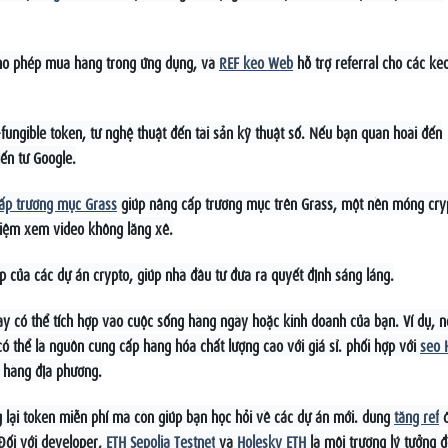
cho phép mua hàng trong ứng dụng, và
REF kèo Web
hỗ trợ referral cho các kè
ungible token, từ nghệ thuật đến tài sản kỹ thuật số. Nếu bạn quan hoài đến
iến từ Google.
ấp trương mục Grass
giúp nâng cấp trương mục trên Grass, một nền móng cry
iệm xem video không lăng xê.
ớp của các dự án crypto, giúp nhà đầu tư đưa ra quyết định sáng láng.
ày có thể tích hợp vào cuộc sống hàng ngày hoặc kinh doanh của bạn. Ví dụ, 
ó thể là nguồn cung cấp hàng hóa chất lượng cao với giá sỉ. phối hợp với
seo 
h hàng địa phương.
lại token miễn phí mà còn giúp bạn học hỏi về các dự án mới. dùng
tăng ref
đ
 Đối với developer,
ETH Sepolia Testnet
và
Holesky ETH
là môi trường lý tưởng 