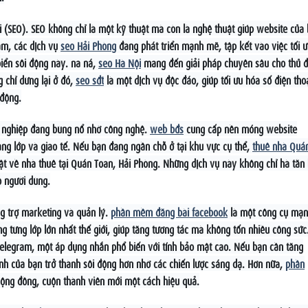
ới (SEO). SEO không chỉ là một kỹ thuật mà còn là nghệ thuật giúp website của
Nam, các dịch vụ
seo Hải Phòng
đang phát triển mạnh mẽ, tập kết vào việc tối 
iển sôi động này. na ná,
seo Hà Nội
mang đến giải pháp chuyên sâu cho thủ đ
g chỉ dừng lại ở đó,
seo sđt
là một dịch vụ độc đáo, giúp tối ưu hóa số điện tho
 động.
g nghiệp đang bùng nổ nhờ công nghệ.
web bđs
cung cấp nền móng website
àng lớp và giao tế. Nếu bạn đang ngần chỗ ở tại khu vực cụ thể,
thuê nhà Quá
hật về nhà thuê tại Quán Toan, Hải Phòng. Những dịch vụ này không chỉ hà tằn
o người dùng.
g trợ marketing và quản lý.
phần mềm đăng bài facebook
là một công cụ mạ
g từng lớp lớn nhất thế giới, giúp tăng tương tác mà không tốn nhiều công sức
Telegram, một áp dụng nhắn phổ biến với tính bảo mật cao. Nếu bạn cần tăng
nh của bạn trở thành sôi động hơn nhờ các chiến lược sáng dạ. Hơn nữa,
phần
ộng đồng, cuộn thành viên mới một cách hiệu quả.