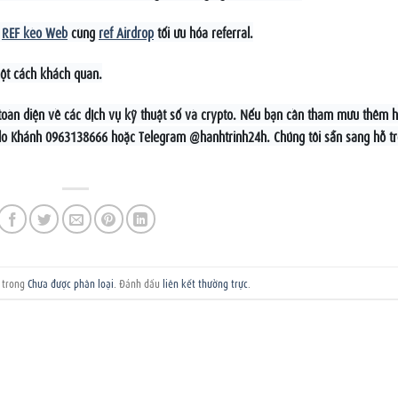
à
REF kèo Web
cùng
ref Airdrop
tối ưu hóa referral.
ột cách khách quan.
n toàn diện về các dịch vụ kỹ thuật số và crypto. Nếu bạn cần tham mưu thêm 
Zalo Khánh 0963138666 hoặc Telegram @hanhtrinh24h. Chúng tôi sẵn sàng hỗ tr
g trong
Chưa được phân loại
. Đánh dấu
liên kết thường trực
.