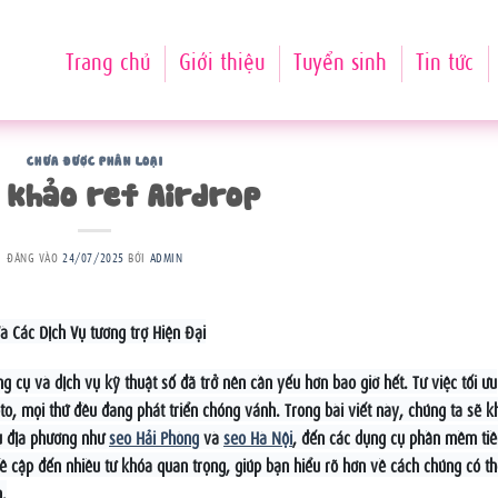
Trang chủ
Giới thiệu
Tuyển sinh
Tin tức
CHƯA ĐƯỢC PHÂN LOẠI
 khảo ref Airdrop
ĐĂNG VÀO
24/07/2025
BỞI
ADMIN
à Các Dịch Vụ tương trợ Hiện Đại
ng cụ và dịch vụ kỹ thuật số đã trở nên cần yếu hơn bao giờ hết. Từ việc tối ưu
to, mọi thứ đều đang phát triển chóng vánh. Trong bài viết này, chúng ta sẽ 
vụ địa phương như
seo Hải Phòng
và
seo Hà Nội
, đến các dụng cụ phần mềm tiề
 đề cập đến nhiều từ khóa quan trọng, giúp bạn hiểu rõ hơn về cách chúng có t
.