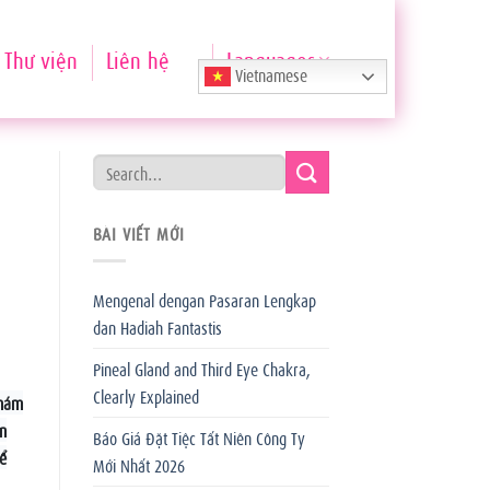
Thư viện
Liên hệ
Languages
Vietnamese
BÀI VIẾT MỚI
Mengenal dengan Pasaran Lengkap
dan Hadiah Fantastis
Pineal Gland and Third Eye Chakra,
Clearly Explained
khám
n
Báo Giá Đặt Tiệc Tất Niên Công Ty
hể
Mới Nhất 2026