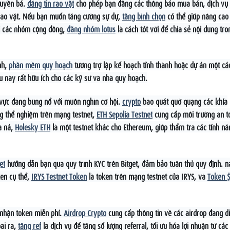
ruyền bá.
đăng tin rao vặt
cho phép bạn đăng các thông báo mua bán, dịch vụ
 rao vặt. Nếu bạn muốn tăng cường sự dự,
tăng bình chọn
có thể giúp nâng cao
ới các nhóm cộng đồng,
đăng nhóm lotus
là cách tót vời để chia sẻ nội dung tro
nh,
phần mềm quy hoạch
tương trợ lập kế hoạch tỉnh thành hoặc dự án một cá
 này rất hữu ích cho các kỹ sư và nhà quy hoạch.
h vực đang bùng nổ với muôn nghìn cơ hội.
crypto
bao quát quờ quạng các khía
ng thể nghiệm trên mạng testnet,
ETH Sepolia Testnet
cung cấp môi trường an t
na ná,
Holesky ETH
là một testnet khác cho Ethereum, giúp thẩm tra các tính nă
et
hướng dẫn bạn qua quy trình KYC trên Bitget, đảm bảo tuân thủ quy định. n
ken cụ thể,
IRYS Testnet Token
là token trên mạng testnet của IRYS, và
Token 
 nhận token miễn phí.
Airdrop Crypto
cung cấp thông tin về các airdrop đang d
oài ra,
tăng ref
là dịch vụ để tăng số lượng referral, tối ưu hóa lợi nhuận từ các