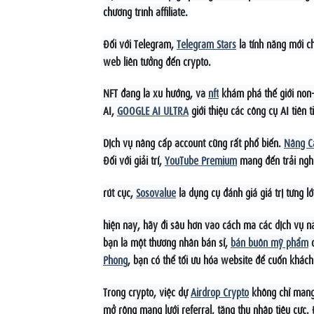
chương trình affiliate.
Đối với Telegram,
Telegram Stars
là tính năng mới 
web liên tưởng đến crypto.
NFT đang là xu hướng, và
nft
khám phá thế giới non-f
AI,
GOOGLE AI ULTRA
giới thiệu các công cụ AI tiên t
Dịch vụ nâng cấp account cũng rất phổ biến.
Nâng C
Đối với giải trí,
YouTube Premium
mang đến trải ngh
rút cục,
Sosovalue
là dụng cụ đánh giá giá trị từng l
hiện nay, hãy đi sâu hơn vào cách mà các dịch vụ n
bạn là một thương nhân bán sỉ,
bán buôn mỹ phẩm
c
Phòng
, bạn có thể tối ưu hóa website để cuốn khác
Trong crypto, việc dự
Airdrop Crypto
không chỉ mang 
mở rộng mạng lưới referral, tăng thu nhập tiêu cực.