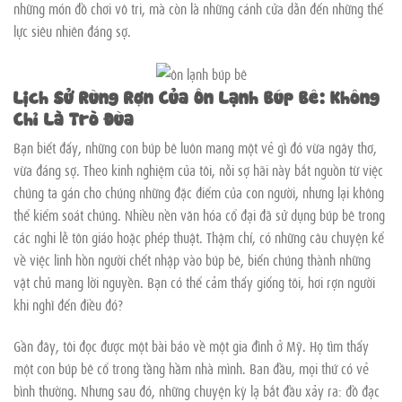
những món đồ chơi vô tri, mà còn là những cánh cửa dẫn đến những thế
lực siêu nhiên đáng sợ.
Lịch Sử Rùng Rợn Của Ôn Lạnh Búp Bê: Không
Chỉ Là Trò Đùa
Bạn biết đấy, những con búp bê luôn mang một vẻ gì đó vừa ngây thơ,
vừa đáng sợ. Theo kinh nghiệm của tôi, nỗi sợ hãi này bắt nguồn từ việc
chúng ta gán cho chúng những đặc điểm của con người, nhưng lại không
thể kiểm soát chúng. Nhiều nền văn hóa cổ đại đã sử dụng búp bê trong
các nghi lễ tôn giáo hoặc phép thuật. Thậm chí, có những câu chuyện kể
về việc linh hồn người chết nhập vào búp bê, biến chúng thành những
vật chủ mang lời nguyền. Bạn có thể cảm thấy giống tôi, hơi rợn người
khi nghĩ đến điều đó?
Gần đây, tôi đọc được một bài báo về một gia đình ở Mỹ. Họ tìm thấy
một con búp bê cổ trong tầng hầm nhà mình. Ban đầu, mọi thứ có vẻ
bình thường. Nhưng sau đó, những chuyện kỳ lạ bắt đầu xảy ra: đồ đạc