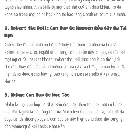
tượng siêu nhiên, Annabelle bị một thực thể quỷ ám điều khiển. Họ đã
khóa nó trong một chiếc hộp kính tại bảo tàng Occult Museum của mình.
2. Robert the Doll: Con Búp Bê Nguyền Rủa Gây Ra Tai
Nạn
Robert the Doll là một con búp bê thủy thủ thuộc sở hữu của họa sĩ
Robert Eugene Otto. Người ta tin rằng con búp bê này bị nguyền rủa bởi
một người hầu gái Caribbean. Robert the Doll được cho là có thể tự di
chuyển, thay đổi biểu cảm khuôn mặt, và gây ra những tai nạn kỳ lạ. Nó
hiện đang được trưng bày tại Bảo tàng Fort East Martello ở Key West,
Florida.
3. Okiku: Con Búp Bê Mọc Tóc
Okiku là một con búp bê Nhật Bản được đặt theo tên của một cô bé đã
qua đời. Người ta nói rằng tóc của Okiku liên tục mọc dài ra, mặc dù đã
được cắt tỉa thường xuyên. Con búp bê này hiện đang được thờ cúng tại
đền Mannenji ở Hokkaido, Nhật Bản.