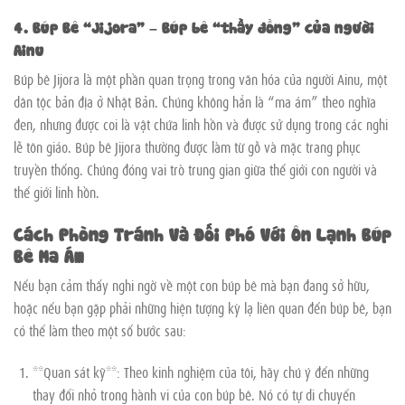
4. Búp Bê “Jijora” – Búp bê “thầy đồng” của người
Ainu
Búp bê Jijora là một phần quan trọng trong văn hóa của người Ainu, một
dân tộc bản địa ở Nhật Bản. Chúng không hẳn là “ma ám” theo nghĩa
đen, nhưng được coi là vật chứa linh hồn và được sử dụng trong các nghi
lễ tôn giáo. Búp bê Jijora thường được làm từ gỗ và mặc trang phục
truyền thống. Chúng đóng vai trò trung gian giữa thế giới con người và
thế giới linh hồn.
Cách Phòng Tránh Và Đối Phó Với Ôn Lạnh Búp
Bê Ma Ám
Nếu bạn cảm thấy nghi ngờ về một con búp bê mà bạn đang sở hữu,
hoặc nếu bạn gặp phải những hiện tượng kỳ lạ liên quan đến búp bê, bạn
có thể làm theo một số bước sau:
**Quan sát kỹ**: Theo kinh nghiệm của tôi, hãy chú ý đến những
thay đổi nhỏ trong hành vi của con búp bê. Nó có tự di chuyển