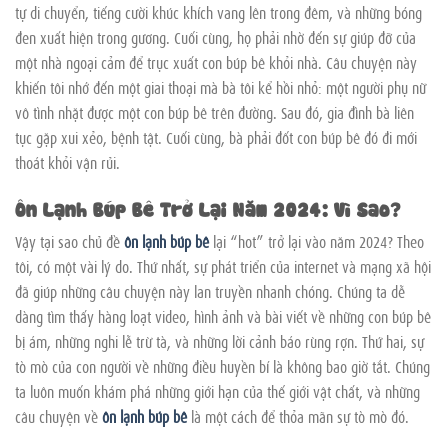
tự di chuyển, tiếng cười khúc khích vang lên trong đêm, và những bóng
đen xuất hiện trong gương. Cuối cùng, họ phải nhờ đến sự giúp đỡ của
một nhà ngoại cảm để trục xuất con búp bê khỏi nhà. Câu chuyện này
khiến tôi nhớ đến một giai thoại mà bà tôi kể hồi nhỏ: một người phụ nữ
vô tình nhặt được một con búp bê trên đường. Sau đó, gia đình bà liên
tục gặp xui xẻo, bệnh tật. Cuối cùng, bà phải đốt con búp bê đó đi mới
thoát khỏi vận rủi.
Ôn Lạnh Búp Bê Trở Lại Năm 2024: Vì Sao?
Vậy tại sao chủ đề
ôn lạnh búp bê
lại “hot” trở lại vào năm 2024? Theo
tôi, có một vài lý do. Thứ nhất, sự phát triển của internet và mạng xã hội
đã giúp những câu chuyện này lan truyền nhanh chóng. Chúng ta dễ
dàng tìm thấy hàng loạt video, hình ảnh và bài viết về những con búp bê
bị ám, những nghi lễ trừ tà, và những lời cảnh báo rùng rợn. Thứ hai, sự
tò mò của con người về những điều huyền bí là không bao giờ tắt. Chúng
ta luôn muốn khám phá những giới hạn của thế giới vật chất, và những
câu chuyện về
ôn lạnh búp bê
là một cách để thỏa mãn sự tò mò đó.