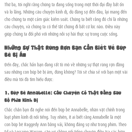
Thứ ba, tôi nghĩ rằng chúng ta đang sống trong một thời đại đầy bất ổn
và lo lắng. Những câu chuyện kinh dị, dù đáng sợ đến đâu, lại mang đến
cho chúng ta một cảm giác kiểm soát. Chúng ta biết rằng đó chỉ là những
câu chuyện, và chúng ta có thể tắt chúng đi bất cứ lúc nào. Điều này
giúp chúng ta đối phó với những nỗi sợ hãi thực sự trong cuộc sống.
Những Sự Thật Rùng Rợn Bạn Cần Biết Về Búp
Bê Bị Ám
Đến đây, chắc hẳn bạn đang rất tò mò về những sự thật rùng rợn đằng
sau những con búp bê bị ám, đúng không? Tôi sẽ chia sẻ với bạn một vài
điều mà tôi đã tìm hiểu được:
1. Búp Bê Annabelle: Câu Chuyện Có Thật Đằng Sau
Bộ Phim Kinh Dị
Chắc chắn bạn đã nghe nói đến búp bê Annabelle, nhân vật chính trong
loạt phim kinh dị nổi tiếng. Tuy nhiên, ít ai biết rằng Annabelle là một
con búp bê Raggedy Ann bằng vải, không đáng sợ như trong phim. Theo
Ed và Lorraine Warren, cặp vợ chồng nổi tiếng chuyên điều tra các hiện