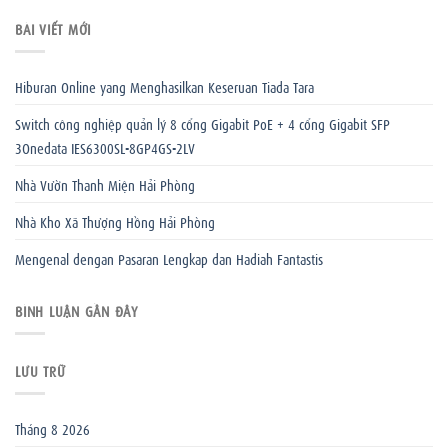
BÀI VIẾT MỚI
Hiburan Online yang Menghasilkan Keseruan Tiada Tara
Switch công nghiệp quản lý 8 cổng Gigabit PoE + 4 cổng Gigabit SFP
3Onedata IES6300SL-8GP4GS-2LV
Nhà Vườn Thanh Miện Hải Phòng
Nhà Kho Xã Thượng Hồng Hải Phòng
Mengenal dengan Pasaran Lengkap dan Hadiah Fantastis
BÌNH LUẬN GẦN ĐÂY
LƯU TRỮ
Tháng 8 2026