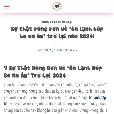
Bỏ
qua
nội
dung
CHƯA ĐƯỢC PHÂN LOẠI
Sự thật rùng rợn về ‘ôn lạnh búp
bê ma ám’ trở lại năm 2024!
ĐĂNG VÀO
25/07/2025
BỞI
ADMIN
7 Sự Thật Rùng Rợn Về ‘Ôn Lạnh Búp
Bê Ma Ám’ Trở Lại 2024
Chào bạn thân mến! Chắc hẳn bạn vẫn còn nhớ tôi, cái gã “mọt sách”
chuyên săn lùng những câu chuyện kỳ bí. Dạo gần đây, tôi lại bị cuốn
vào một chủ đề mà tôi nghĩ sẽ khiến bạn “mất ngủ” đấy:
ôn lạnh búp
bê
. Nghe có vẻ trẻ con, nhưng tin tôi đi, những câu chuyện xoay quanh
những con búp bê này không hề đơn giản chút nào. Chúng không chỉ là