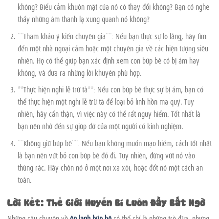
không? Biểu cảm khuôn mặt của nó có thay đổi không? Bạn có nghe
thấy những âm thanh lạ xung quanh nó không?
**Tham khảo ý kiến chuyên gia**: Nếu bạn thực sự lo lắng, hãy tìm
đến một nhà ngoại cảm hoặc một chuyên gia về các hiện tượng siêu
nhiên. Họ có thể giúp bạn xác định xem con búp bê có bị ám hay
không, và đưa ra những lời khuyên phù hợp.
**Thực hiện nghi lễ trừ tà**: Nếu con búp bê thực sự bị ám, bạn có
thể thực hiện một nghi lễ trừ tà để loại bỏ linh hồn ma quỷ. Tuy
nhiên, hãy cẩn thận, vì việc này có thể rất nguy hiểm. Tốt nhất là
bạn nên nhờ đến sự giúp đỡ của một người có kinh nghiệm.
**Không giữ búp bê**: Nếu bạn không muốn mạo hiểm, cách tốt nhất
là bạn nên vứt bỏ con búp bê đó đi. Tuy nhiên, đừng vứt nó vào
thùng rác. Hãy chôn nó ở một nơi xa xôi, hoặc đốt nó một cách an
toàn.
Lời Kết: Thế Giới Huyền Bí Luôn Đầy Bất Ngờ
Những câu chuyện về
ôn lạnh búp bê
có thể chỉ là những trò đùa, nhưng