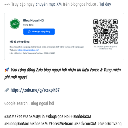
==> Truy cập ngay
chuyên mục XM
trên blogngoaihoi.co :
Tại đây
Vào cộng đồng Zalo blog ngoại hối nhận tín hiệu Forex & Vàng miễn
phí mỗi ngày!
https://zalo.me/g/rcsxpl437
Google search : Blog ngoại hối
#XMMaket #SanXMUyTin #BlogNgoaiHoi #DanhGiaXM
#HuongDanMoTaiKhoanXM #ForexVietnam #BackcomXM #GiaoDichVang