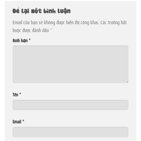
Để lại một bình luận
Email của bạn sẽ không được hiển thị công khai.
Các trường bắt
buộc được đánh dấu
*
Bình luận
*
Tên
*
Email
*