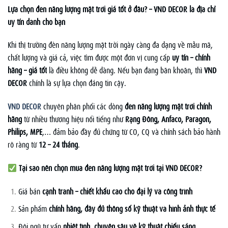
Lựa chọn đèn năng lượng mặt trời giá tốt ở đâu? – VND DECOR là địa chỉ
uy tín dành cho bạn
Khi thị trường đèn năng lượng mặt trời ngày càng đa dạng về mẫu mã,
chất lượng và giá cả, việc tìm được một đơn vị cung cấp
uy tín – chính
hãng – giá tốt
là điều không dễ dàng. Nếu bạn đang băn khoăn, thì
VND
DECOR
chính là sự lựa chọn đáng tin cậy.
VND DECOR
chuyên phân phối các dòng
đèn năng lượng mặt trời chính
hãng
từ nhiều thương hiệu nổi tiếng như
Rạng Đông, Anfaco, Paragon,
Philips, MPE
,… đảm bảo đầy đủ chứng từ CO, CQ và chính sách bảo hành
rõ ràng từ
12 – 24 tháng
.
Tại sao nên chọn mua đèn năng lượng mặt trời tại VND DECOR?
Giá bán
cạnh tranh – chiết khấu cao cho đại lý và công trình
Sản phẩm
chính hãng, đầy đủ thông số kỹ thuật và hình ảnh thực tế
Đội ngũ tư vấn
nhiệt tình, chuyên sâu về kỹ thuật chiếu sáng