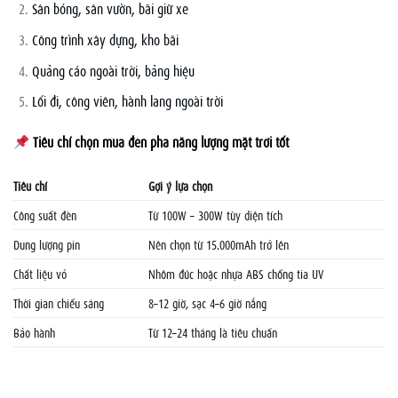
Sân bóng, sân vườn, bãi giữ xe
Công trình xây dựng, kho bãi
Quảng cáo ngoài trời, bảng hiệu
Lối đi, công viên, hành lang ngoài trời
Tiêu chí chọn mua đèn pha năng lượng mặt trời tốt
Tiêu chí
Gợi ý lựa chọn
Công suất đèn
Từ 100W – 300W tùy diện tích
Dung lượng pin
Nên chọn từ 15.000mAh trở lên
Chất liệu vỏ
Nhôm đúc hoặc nhựa ABS chống tia UV
Thời gian chiếu sáng
8–12 giờ, sạc 4–6 giờ nắng
Bảo hành
Từ 12–24 tháng là tiêu chuẩn