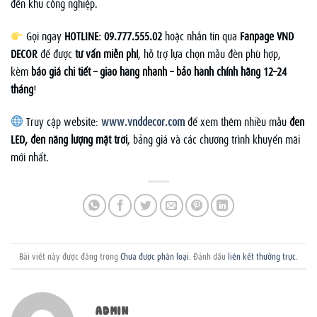
đến khu công nghiệp.
Gọi ngay
HOTLINE: 09.777.555.02
hoặc nhắn tin qua
Fanpage VND
DECOR
để được
tư vấn miễn phí
, hỗ trợ lựa chọn mẫu đèn phù hợp,
kèm
báo giá chi tiết – giao hàng nhanh – bảo hành chính hãng 12–24
tháng
!
Truy cập website:
www.vnddecor.com
để xem thêm nhiều mẫu
đèn
LED, đèn năng lượng mặt trời
, bảng giá và các chương trình khuyến mãi
mới nhất.
Bài viết này được đăng trong
Chưa được phân loại
. Đánh dấu
liên kết thường trực
.
ADMIN