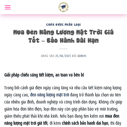
Bỏ
qua
nội
dung
CHƯA ĐƯỢC PHÂN LOẠI
Mua Đèn Năng Lượng Mặt Trời Giá
Tốt – Bảo Hành Dài Hạn
ĐĂNG VÀO
25/06/2025
BỞI
ADMIN
Giải pháp chiếu sáng tiết kiệm, an toàn và bền bỉ
Trong bối cảnh giá điện ngày càng tăng và nhu cầu tiết kiệm năng lượng
ngày càng cao,
đèn năng lượng mặt trời
đang trở thành lựa chọn ưu tiên
của nhiều gia đình, doanh nghiệp và công trình dân dụng. Không chỉ giúp
giảm hóa đơn tiền điện, loại đèn này còn góp phần bảo vệ môi trường,
giảm thiểu phát thải khí nhà kính. Nếu bạn đang tìm kiếm nơi
mua đèn
năng lượng mặt trời giá tốt
, đi kèm
chính sách bảo hành dài hạn
, thì đây