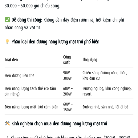
30.000 – 50.000 giờ chiếu sáng.
Dễ dàng thi công:
Không cần dây điện rườm rà, tiết kiệm chi phí
nhân công và vật tư.
Phân loại đèn đường năng lượng mặt trời phổ biến
Công
Loại đèn
Ứng dụng
suất
90W –
Chiếu sáng đường nông thôn,
Đèn đường liền thể
300W
khu dân cư
Đèn năng lượng tách thể (có tấm
60W –
Đường nội bộ, khu công nghiệp,
pin riêng)
200W
resort
60W –
Đèn năng lượng mặt trời cảm biến
Đường nhỏ, sân nhà, lối đi bộ
150W
Kinh nghiệm chọn mua đèn đường năng lượng mặt trời
Chọn công suất phù hợp với khu vực cần chiếu sáng (100W – 300W).