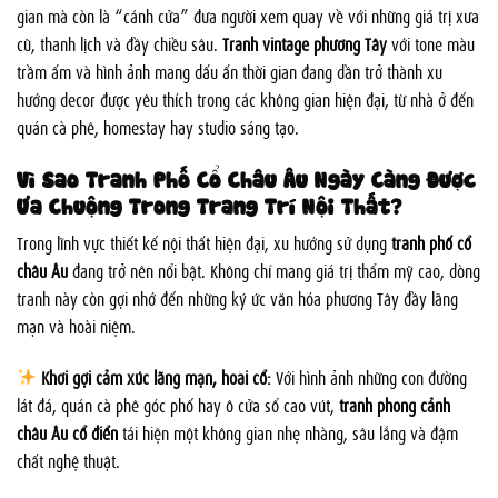
gian mà còn là “cánh cửa” đưa người xem quay về với những giá trị xưa
cũ, thanh lịch và đầy chiều sâu.
Tranh vintage phương Tây
với tone màu
trầm ấm và hình ảnh mang dấu ấn thời gian đang dần trở thành xu
hướng decor được yêu thích trong các không gian hiện đại, từ nhà ở đến
quán cà phê, homestay hay studio sáng tạo.
Vì Sao Tranh Phố Cổ Châu Âu Ngày Càng Được
Ưa Chuộng Trong Trang Trí Nội Thất?
Trong lĩnh vực thiết kế nội thất hiện đại, xu hướng sử dụng
tranh phố cổ
châu Âu
đang trở nên nổi bật. Không chỉ mang giá trị thẩm mỹ cao, dòng
tranh này còn gợi nhớ đến những ký ức văn hóa phương Tây đầy lãng
mạn và hoài niệm.
Khơi gợi cảm xúc lãng mạn, hoài cổ:
Với hình ảnh những con đường
lát đá, quán cà phê góc phố hay ô cửa sổ cao vút,
tranh phong cảnh
châu Âu cổ điển
tái hiện một không gian nhẹ nhàng, sâu lắng và đậm
chất nghệ thuật.