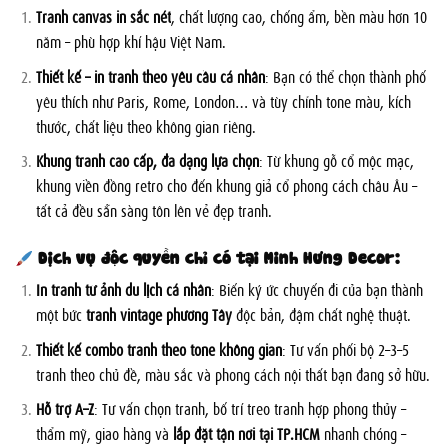
Tranh canvas in sắc nét
, chất lượng cao, chống ẩm, bền màu hơn 10
năm – phù hợp khí hậu Việt Nam.
Thiết kế – in tranh theo yêu cầu cá nhân
: Bạn có thể chọn thành phố
yêu thích như Paris, Rome, London… và tùy chỉnh tone màu, kích
thước, chất liệu theo không gian riêng.
Khung tranh cao cấp, đa dạng lựa chọn
: Từ khung gỗ cổ mộc mạc,
khung viền đồng retro cho đến khung giả cổ phong cách châu Âu –
tất cả đều sẵn sàng tôn lên vẻ đẹp tranh.
Dịch vụ độc quyền chỉ có tại Minh Hưng Decor:
In tranh từ ảnh du lịch cá nhân
: Biến ký ức chuyến đi của bạn thành
một bức
tranh vintage phương Tây
độc bản, đậm chất nghệ thuật.
Thiết kế combo tranh theo tone không gian
: Tư vấn phối bộ 2–3–5
tranh theo chủ đề, màu sắc và phong cách nội thất bạn đang sở hữu.
Hỗ trợ A–Z
: Tư vấn chọn tranh, bố trí treo tranh hợp phong thủy –
thẩm mỹ, giao hàng và
lắp đặt tận nơi tại TP.HCM
nhanh chóng –