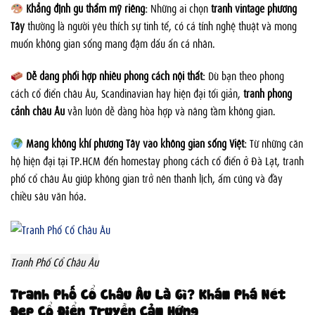
Khẳng định gu thẩm mỹ riêng:
Những ai chọn
tranh vintage phương
Tây
thường là người yêu thích sự tinh tế, có cá tính nghệ thuật và mong
muốn không gian sống mang đậm dấu ấn cá nhân.
Dễ dàng phối hợp nhiều phong cách nội thất:
Dù bạn theo phong
cách cổ điển châu Âu, Scandinavian hay hiện đại tối giản,
tranh phong
cảnh châu Âu
vẫn luôn dễ dàng hòa hợp và nâng tầm không gian.
Mang không khí phương Tây vào không gian sống Việt:
Từ những căn
hộ hiện đại tại TP.HCM đến homestay phong cách cổ điển ở Đà Lạt, tranh
phố cổ châu Âu giúp không gian trở nên thanh lịch, ấm cúng và đầy
chiều sâu văn hóa.
Tranh Phố Cổ Châu Âu
Tranh Phố Cổ Châu Âu Là Gì? Khám Phá Nét
Đẹp Cổ Điển Truyền Cảm Hứng