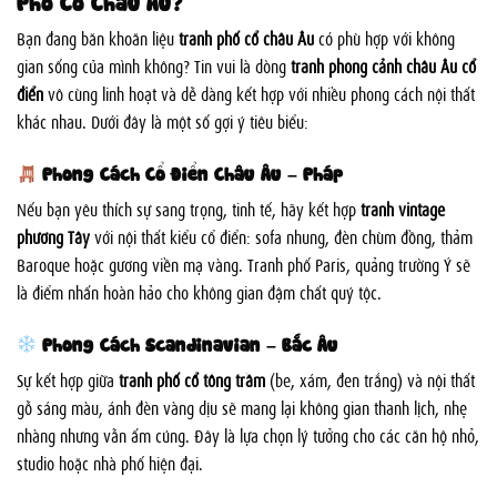
Phố Cổ Châu Âu?
Bạn đang băn khoăn liệu
tranh phố cổ châu Âu
có phù hợp với không
gian sống của mình không? Tin vui là dòng
tranh phong cảnh châu Âu cổ
điển
vô cùng linh hoạt và dễ dàng kết hợp với nhiều phong cách nội thất
khác nhau. Dưới đây là một số gợi ý tiêu biểu:
Phong Cách Cổ Điển Châu Âu – Pháp
Nếu bạn yêu thích sự sang trọng, tinh tế, hãy kết hợp
tranh vintage
phương Tây
với nội thất kiểu cổ điển: sofa nhung, đèn chùm đồng, thảm
Baroque hoặc gương viền mạ vàng. Tranh phố Paris, quảng trường Ý sẽ
là điểm nhấn hoàn hảo cho không gian đậm chất quý tộc.
Phong Cách Scandinavian – Bắc Âu
Sự kết hợp giữa
tranh phố cổ tông trầm
(be, xám, đen trắng) và nội thất
gỗ sáng màu, ánh đèn vàng dịu sẽ mang lại không gian thanh lịch, nhẹ
nhàng nhưng vẫn ấm cúng. Đây là lựa chọn lý tưởng cho các căn hộ nhỏ,
studio hoặc nhà phố hiện đại.