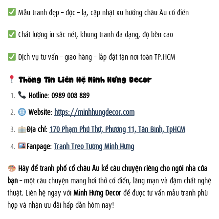
Mẫu tranh đẹp – độc – lạ, cập nhật xu hướng châu Âu cổ điển
Chất lượng in sắc nét, khung tranh đa dạng, độ bền cao
Dịch vụ tư vấn – giao hàng – lắp đặt tận nơi toàn TP.HCM
Thông Tin Liên Hệ Minh Hưng Decor
Hotline: 0989 008 889
Website:
https://minhhungdecor.com
Địa chỉ:
170 Phạm Phú Thứ, Phường 11, Tân Bình, TpHCM
Fanpage:
Tranh Treo Tường Minh Hưng
Hãy để tranh phố cổ châu Âu kể câu chuyện riêng cho ngôi nhà của
bạn
– một câu chuyện mang hơi thở cổ điển, lãng mạn và đậm chất nghệ
thuật. Liên hệ ngay với
Minh Hưng Decor
để được tư vấn mẫu tranh phù
hợp và nhận ưu đãi hấp dẫn hôm nay!