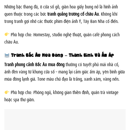
Những bậc thang đá, ô cửa sổ gỗ, giàn hoa giấy bung nở là hình ảnh
quen thuộc trong các bức
tranh quảng trường cổ châu Âu
. Không khí
trong tranh gợi nhớ các thước phim điện ảnh Ý, Tây Ban Nha cổ điển.
Phù hợp cho: Homestay, studio nghệ thuật, quán café phong cách
châu Âu.
Tranh Bắc Âu Mùa Đông – Thanh Bình Và Ấm Áp
Tranh phong cảnh Bắc Âu mùa đông
thường có tuyết phủ mái nhà cổ,
ánh đèn vàng từ khung cửa sổ – mang lại cảm giác ấm áp, yên bình giữa
mùa đông lạnh giá. Tone màu chủ đạo là trắng, xanh xám, vàng nến.
Phù hợp cho: Phòng ngủ, không gian thiền định, quán trà vintage
hoặc spa thư giãn.