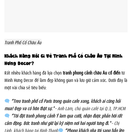
Tranh Phố Cổ Châu Âu
Khách Hàng Nói Gì Về Tranh Phố Cổ Châu Âu Tại Minh
Hưng Decor?
Rất nhiều khách hàng đã lựa chọn
tranh phong cảnh châu Âu cổ điển
từ
Minh Hưng Decor để làm đẹp không gian và lưu giữ cảm xúc. Dưới đây là
một vài chia sẻ tiêu biểu:
“Treo tranh phố cổ Paris trong quán cafe xong, khách ai cũng hỏi
mua! Đẹp và có hồn thật sự.”
– Anh Lâm, chủ quán café tại Q.3, TP.HCM
“Tôi đặt tranh phong cảnh Ý làm quà cưới, nhận được phản hồi rất
cảm động. Bức tranh như giữ lại kỷ niệm nơi hai người từng đi.”
– Chị
Linh, khách hàng tại Bình Thạnh
“Phòng khách nhà tôi sang hẳn lên