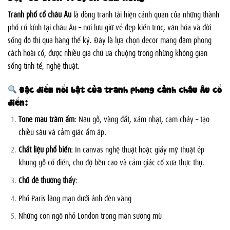
Tranh phố cổ châu Âu
là dòng tranh tái hiện cảnh quan của những thành
phố cổ kính tại châu Âu – nơi lưu giữ vẻ đẹp kiến trúc, văn hóa và đời
sống đô thị qua hàng thế kỷ. Đây là lựa chọn decor mang đậm phong
cách hoài cổ, được nhiều gia chủ ưa chuộng trong những không gian
sống tinh tế, nghệ thuật.
Đặc điểm nổi bật của tranh phong cảnh châu Âu cổ
điển:
Tone màu trầm ấm:
Nâu gỗ, vàng đất, xám nhạt, cam cháy – tạo
chiều sâu và cảm giác ấm áp.
Chất liệu phổ biến:
In canvas nghệ thuật hoặc giấy mỹ thuật ép
khung gỗ cổ điển, cho độ bền cao và cảm giác cổ xưa thực thụ.
Chủ đề thường thấy:
Phố Paris lãng mạn dưới ánh đèn vàng
Những con ngõ nhỏ London trong màn sương mù