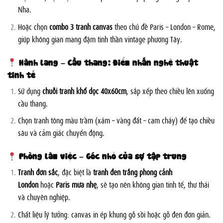
Nha.
Hoặc chọn
combo 3 tranh canvas
theo chủ đề Paris – London – Rome,
giúp không gian mang đậm tinh thần vintage phương Tây.
Hành lang – Cầu thang: Điểm nhấn nghệ thuật
tinh tế
Sử dụng
chuỗi tranh khổ dọc 40x60cm
, sắp xếp theo chiều lên xuống
cầu thang.
Chọn tranh tông màu trầm (xám – vàng đất – cam cháy) để tạo chiều
sâu và cảm giác chuyển động.
Phòng làm việc – Góc nhỏ của sự tập trung
Tranh đơn sắc
, đặc biệt là
tranh đen trắng phong cảnh
London
hoặc
Paris mưa nhẹ
, sẽ tạo nên không gian tinh tế, thư thái
và chuyên nghiệp.
Chất liệu lý tưởng: canvas in ép khung gỗ sồi hoặc gỗ đen đơn giản.