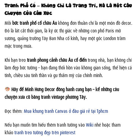
Tranh Phố Cổ – Không Chỉ Là Trang Trí, Mà Là Một Câu
Chuyện Của Cảm Xúc
Mỗi
bức tranh phố cổ châu Âu
không đơn thuần chỉ là một món đồ decor.
Đó là lát cắt thời gian, là ký ức thị giác về những con phố Paris mờ
sương, quảng trường Tây Ban Nha cổ kính, hay một góc London trầm
mặc trong mưa.
Khi bạn treo
tranh phong cảnh châu Âu cổ điển
trong nhà, bạn không chỉ
làm đẹp bức tường – bạn đang thổi hồn vào không gian sống, thể hiện cá
tính, chiều sâu tinh thần và gu thẩm mỹ của chính mình.
Hãy để Minh Hưng Decor đồng hành cùng bạn – kể những câu
chuyện xưa cũ bằng tranh vintage phương Tây.
Đọc thêm:
Mua khung tranh Canvas ở đâu giá rẻ tại Tphcm
Nếu bạn muốn tìm hiểu thêm tranh tường vào
Wiki
nhé hoặc tham
khảo
tranh treo tường đẹp trên pinterest