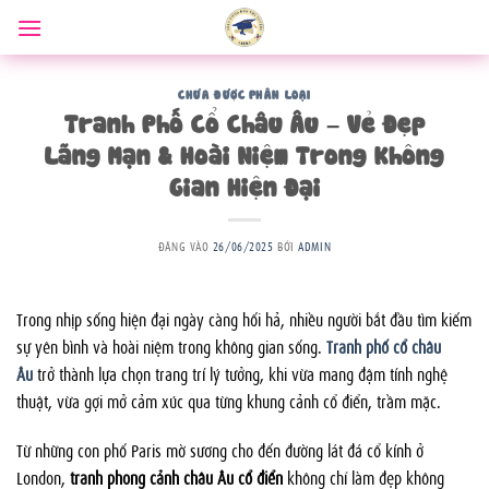
Bỏ
qua
nội
dung
CHƯA ĐƯỢC PHÂN LOẠI
Tranh Phố Cổ Châu Âu – Vẻ Đẹp
Lãng Mạn & Hoài Niệm Trong Không
Gian Hiện Đại
ĐĂNG VÀO
26/06/2025
BỞI
ADMIN
Trong nhịp sống hiện đại ngày càng hối hả, nhiều người bắt đầu tìm kiếm
sự yên bình và hoài niệm trong không gian sống.
Tranh phố cổ châu
Âu
trở thành lựa chọn trang trí lý tưởng, khi vừa mang đậm tính nghệ
thuật, vừa gợi mở cảm xúc qua từng khung cảnh cổ điển, trầm mặc.
Từ những con phố Paris mờ sương cho đến đường lát đá cổ kính ở
London,
tranh phong cảnh châu Âu cổ điển
không chỉ làm đẹp không