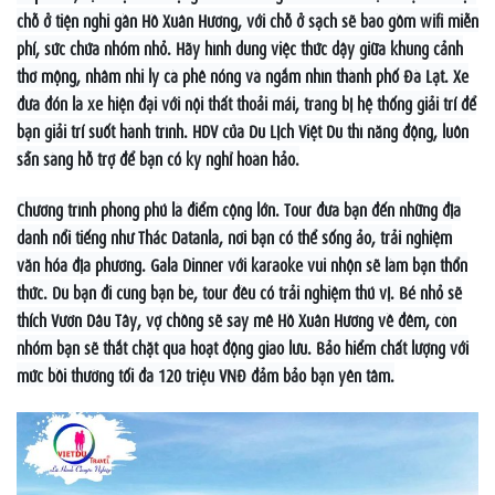
chỗ ở tiện nghi gần Hồ Xuân Hương, với chỗ ở sạch sẽ bao gồm wifi miễn
phí, sức chứa nhóm nhỏ. Hãy hình dung việc thức dậy giữa khung cảnh
thơ mộng, nhâm nhi ly cà phê nóng và ngắm nhìn thành phố Đà Lạt. Xe
đưa đón là xe hiện đại với nội thất thoải mái, trang bị hệ thống giải trí để
bạn giải trí suốt hành trình. HDV của Du Lịch Việt Du thì năng động, luôn
sẵn sàng hỗ trợ để bạn có kỳ nghỉ hoàn hảo.
Chương trình phong phú là điểm cộng lớn. Tour đưa bạn đến những địa
danh nổi tiếng như Thác Datanla, nơi bạn có thể sống ảo, trải nghiệm
văn hóa địa phương. Gala Dinner với karaoke vui nhộn sẽ làm bạn thổn
thức. Dù bạn đi cùng bạn bè, tour đều có trải nghiệm thú vị. Bé nhỏ sẽ
thích Vườn Dâu Tây, vợ chồng sẽ say mê Hồ Xuân Hương về đêm, còn
nhóm bạn sẽ thắt chặt qua hoạt động giao lưu. Bảo hiểm chất lượng với
mức bồi thường tối đa 120 triệu VNĐ đảm bảo bạn yên tâm.