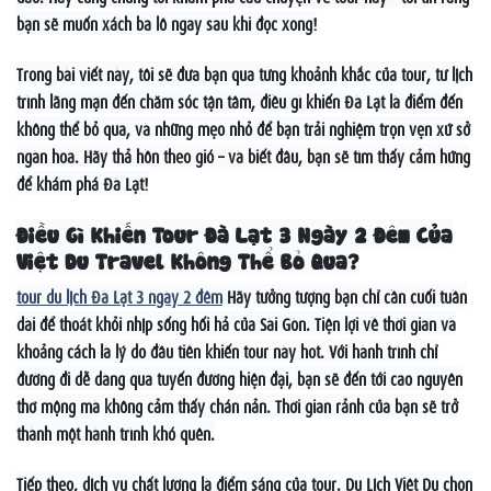
bạn sẽ muốn xách ba lô ngay sau khi đọc xong!
Trong bài viết này, tôi sẽ đưa bạn qua từng khoảnh khắc của tour, từ lịch
trình lãng mạn đến chăm sóc tận tâm, điều gì khiến Đà Lạt là điểm đến
không thể bỏ qua, và những mẹo nhỏ để bạn trải nghiệm trọn vẹn xứ sở
ngàn hoa. Hãy thả hồn theo gió – và biết đâu, bạn sẽ tìm thấy cảm hứng
để khám phá Đà Lạt!
Điều Gì Khiến Tour Đà Lạt 3 Ngày 2 Đêm Của
Việt Du Travel Không Thể Bỏ Qua?
tour du lịch Đà Lạt 3 ngày 2 đêm
Hãy tưởng tượng bạn chỉ cần cuối tuần
dài để thoát khỏi nhịp sống hối hả của Sài Gòn. Tiện lợi về thời gian và
khoảng cách là lý do đầu tiên khiến tour này hot. Với hành trình chỉ
đường đi dễ dàng qua tuyến đường hiện đại, bạn sẽ đến tới cao nguyên
thơ mộng mà không cảm thấy chán nản. Thời gian rảnh của bạn sẽ trở
thành một hành trình khó quên.
Tiếp theo, dịch vụ chất lượng là điểm sáng của tour. Du Lịch Việt Du chọn