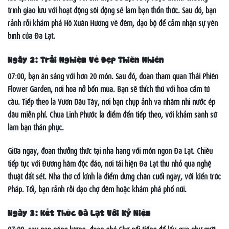
trình giao lưu với hoạt động sôi động sẽ làm bạn thổn thức. Sau đó, bạn
rảnh rỗi khám phá Hồ Xuân Hương về đêm, dạo bộ để cảm nhận sự yên
bình của Đà Lạt.
Ngày 2: Trải Nghiệm Vẻ Đẹp Thiên Nhiên
07:00, bạn ăn sáng với hơn 20 món. Sau đó, đoàn tham quan Thái Phiên
Flower Garden, nơi hoa nở bốn mùa. Bạn sẽ thích thú với hoa cẩm tú
cầu. Tiếp theo là Vườn Dâu Tây, nơi bạn chụp ảnh và nhâm nhi nước ép
dâu miễn phí. Chùa Linh Phước là điểm đến tiếp theo, với khảm sành sứ
làm bạn thán phục.
Giữa ngày, đoàn thưởng thức tại nhà hàng với món ngon Đà Lạt. Chiều
tiếp tục với Đường hầm độc đáo, nơi tái hiện Đà Lạt thu nhỏ qua nghệ
thuật đất sét. Nhà thờ cổ kính là điểm dừng chân cuối ngày, với kiến trúc
Pháp. Tối, bạn rảnh rỗi dạo chợ đêm hoặc khám phá phố núi.
Ngày 3: Kết Thúc Đà Lạt Với Kỷ Niệm
07:00, sau nạp năng lượng, đoàn ghé Chợ nổi tiếng để lấy quà như mứt