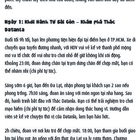
đến.
Ngày 1: Khởi Hành Từ Sài Gòn – Khám phá Thác
Datanla
Buổi tối 9h tối, bạn lên phương tiện hiện đại tại điểm hẹn ở TP.HCM. Xe di
chuyển qua tuyến đường nhanh, với HDV vui vẻ kể về thành phố mộng
mơ và tổ chức đố vui như trò chơi nhỏ để giữ không khí sôi động.
Khoảng 23:00, đoàn dừng chân tại trạm dừng chân để chợp mắt, bạn có
thể nhâm nhi (chi phí tự túc).
Sáng sớm 6 giờ, bạn đến Đà Lạt, nhận phòng tại khách sạn 2 sao nếu
phòng trống. 7h30 sáng, đoàn ăn sáng với món ngon tại nhà hàng. Sau
đó, hành trình bắt đầu với Thác Datanla. Bạn có thể trải nghiệm trò chơi
mạo hiểm (chi phí tự túc) để cảm nhận dòng thác hùng vĩ. Hướng dẫn
viên sẽ kể về chuyện thú vị của Datanla, làm bạn háo hức.
2h chiều, đoàn về nơi lưu trú để chợp mắt. 18:00, bạn tham gia buổi giao
lưu tại khu vực ăn uống với ẩm thực Đà Lạt và ly rượu thơm. Chương