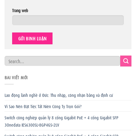
Trang web
BÀI VIẾT MỚI
Lao động lành nghề ở Đức: Thu nhập, công nhận bằng và định cư
Vì Sao Nên Đặt Tiệc Tất Niên Công Ty Trọn Gói?
Switch công nghiệp quản lý 8 cổng Gigabit PoE + 4 cổng Gigabit SFP
3Onedata IES6300SL-8GP4GS-2LV
Switch công nghiệp quản lý 8 cổng Gigabit PoE + 4 cổng Gigabit SFP