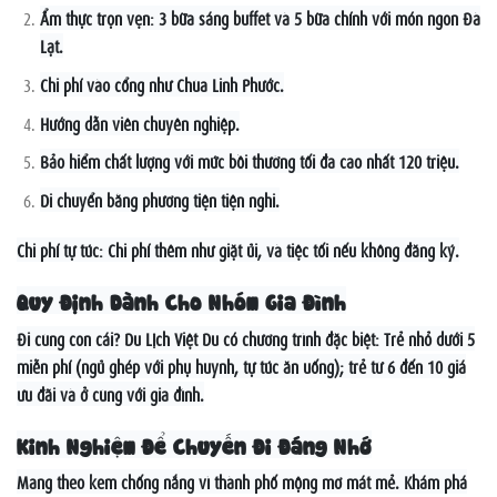
Ẩm thực trọn vẹn: 3 bữa sáng buffet và 5 bữa chính với món ngon Đà
Lạt.
Chi phí vào cổng như Chùa Linh Phước.
Hướng dẫn viên chuyên nghiệp.
Bảo hiểm chất lượng với mức bồi thường tối đa cao nhất 120 triệu.
Di chuyển bằng phương tiện tiện nghi.
Chi phí tự túc: Chi phí thêm như giặt ủi, và tiệc tối nếu không đăng ký.
Quy Định Dành Cho Nhóm Gia Đình
Đi cùng con cái? Du Lịch Việt Du có chương trình đặc biệt: Trẻ nhỏ dưới 5
miễn phí (ngủ ghép với phụ huynh, tự túc ăn uống); trẻ từ 6 đến 10 giá
ưu đãi và ở cùng với gia đình.
Kinh Nghiệm Để Chuyến Đi Đáng Nhớ
Mang theo kem chống nắng vì thành phố mộng mơ mát mẻ. Khám phá