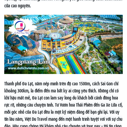
của cao nguyên.
Thành phố Đà Lạt, nằm nép mình trên độ cao 1500m, cách Sài Gòn chỉ
khoảng 300km, là điểm đến mà bất kỳ ai cũng yêu thích. Không chỉ có
khí hậu mát mẻ, Đà Lạt còn làm say lòng du khách bởi cánh đồng hoa
rực rỡ, những câu chuyện tình. Từ Vườn hoa Thái Phiên đến Ga Xe Lửa cổ,
mỗi góc nhỏ của Đà Lạt đều là một kỷ niệm đáng để bạn ghi lại. Với uy
tín lâu năm, Việt Du Travel mang đến một hành trình tuyệt vời với sự chu
đáo. Hãy cùng chúng tôi khám phá câu chuyện về tour này – tôi tin rằng