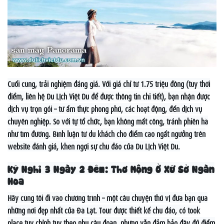
Cuối cùng, trải nghiệm đáng giá. Với giá chỉ từ 1.75 triệu đồng (tùy thời
điểm, liên hệ Du Lịch Việt Du để được thông tin chi tiết), bạn nhận được
dịch vụ trọn gói – từ ẩm thực phong phú, các hoạt động, đến dịch vụ
chuyên nghiệp. So với tự tổ chức, bạn không mất công, tránh phiền hà
như tìm đường. Bình luận từ du khách cho điểm cao ngất ngưởng trên
website đánh giá, khen ngợi sự chu đáo của Du Lịch Việt Du.
Kỳ Nghỉ 3 Ngày 2 Đêm: Thơ Mộng Ở Xứ Sở Ngàn
Hoa
Hãy cùng tôi đi vào chương trình – một câu chuyện thú vị đưa bạn qua
những nơi đẹp nhất của Đà Lạt. Tour được thiết kế chu đáo, có took
place tùy chỉnh tùy theo nhu cầu đoàn, nhưng vẫn đảm bảo đầy đủ điểm