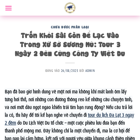
Bỏ
qua
nội
dung
CHƯA ĐƯỢC PHÂN LOẠI
Trốn Khỏi Sài Gòn Để Lạc Vào
Trong Xứ Sở Sương Mù: Tour 3
Ngày 2 Đêm Cùng Công Ty Việt Du
ĐĂNG VÀO
26/08/2025
BỞI
ADMIN
Bạn đã bao giờ hình dung về một nơi mà không khí mát lành ôm lấy
từng hơi thở, nơi những con đường thông reo kể những câu chuyện tình,
và nơi mứt dâu ngọt ngào khiến trái tim bạn rung động? Nếu câu trả lời
là có, thì hãy để tôi kể bạn nghe về chuyến đi
tour du lịch Đà Lạt 3 ngày
2 đêm
do Du Lịch Việt Du tổ chức – một cuộc phiêu lưu đưa bạn đến
thành phố mộng mơ. Đây không chỉ là một chuyến đi, mà là cơ hội để
bạn nạp lại cảm hứng, kết nối với người yêu giữa khung cảnh thiên nhiên