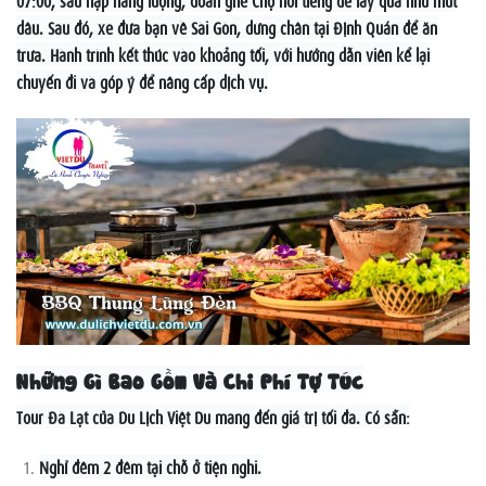
dâu. Sau đó, xe đưa bạn về Sài Gòn, dừng chân tại Định Quán để ăn
trưa. Hành trình kết thúc vào khoảng tối, với hướng dẫn viên kể lại
chuyến đi và góp ý để nâng cấp dịch vụ.
Những Gì Bao Gồm Và Chi Phí Tự Túc
Tour Đà Lạt của Du Lịch Việt Du mang đến giá trị tối đa. Có sẵn:
Nghỉ đêm 2 đêm tại chỗ ở tiện nghi.