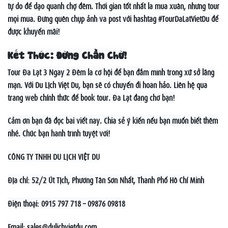
tự do để dạo quanh chợ đêm. Thời gian tốt nhất là mùa xuân, nhưng tour
mọi mùa. Đừng quên chụp ảnh và post với hashtag #TourDaLatVietDu để
được khuyến mãi!
Kết Thúc: Đừng Chần Chừ!
Tour Đà Lạt 3 Ngày 2 Đêm là cơ hội để bạn đắm mình trong xứ sở lãng
mạn. Với Du Lịch Việt Du, bạn sẽ có chuyến đi hoàn hảo. Liên hệ qua
trang web chính thức để book tour. Đà Lạt đang chờ bạn!
Cảm ơn bạn đã đọc bài viết này. Chia sẻ ý kiến nếu bạn muốn biết thêm
nhé. Chúc bạn hành trình tuyệt vời!
CÔNG TY TNHH DU LỊCH VIỆT DU
Địa chỉ: 52/2 Út Tịch, Phường Tân Sơn Nhất, Thành Phố Hồ Chí Minh
Điện thoại: 0915 797 718 – 09876 09818
Email:
sales@dulichvietdu.com