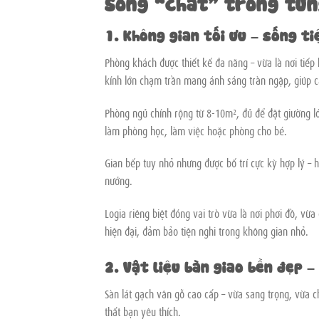
Sống “chất” trong từn
1. Không gian tối ưu – sống t
Phòng khách được thiết kế đa năng – vừa là nơi tiếp
kính lớn chạm trần mang ánh sáng tràn ngập, giúp c
Phòng ngủ chính rộng từ 8-10m², đủ để đặt giường l
làm phòng học, làm việc hoặc phòng cho bé.
Gian bếp tuy nhỏ nhưng được bố trí cực kỳ hợp lý – 
nướng.
Logia riêng biệt đóng vai trò vừa là nơi phơi đồ, v
hiện đại, đảm bảo tiện nghi trong không gian nhỏ.
2. Vật liệu bàn giao bền đẹp 
Sàn lát gạch vân gỗ cao cấp – vừa sang trọng, vừa c
thất bạn yêu thích.