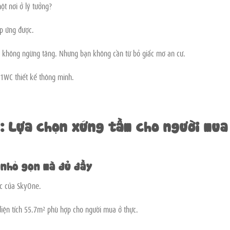
ột nơi ở lý tưởng?
p ứng được.
hà không ngừng tăng. Nhưng bạn không cần từ bỏ giấc mơ an cư.
1WC thiết kế thông minh.
: Lựa chọn xứng tầm cho người mua
 nhỏ gọn mà đủ đầy
úc của SkyOne.
diện tích 55.7m² phù hợp cho người mua ở thực.