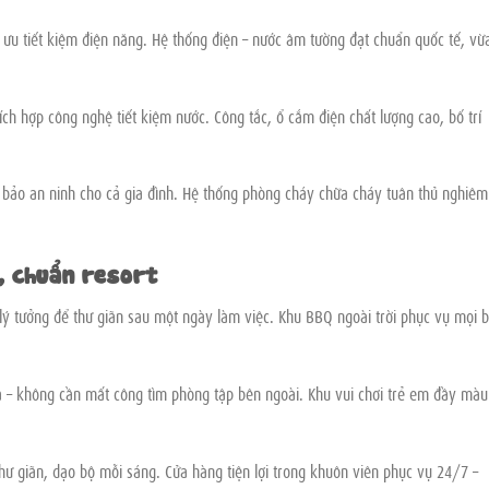
i ưu tiết kiệm điện năng. Hệ thống điện – nước âm tường đạt chuẩn quốc tế, vừ
tích hợp công nghệ tiết kiệm nước. Công tắc, ổ cắm điện chất lượng cao, bố trí
 bảo an ninh cho cả gia đình. Hệ thống phòng cháy chữa cháy tuân thủ nghiêm
ủ, chuẩn resort
lý tưởng để thư giãn sau một ngày làm việc. Khu BBQ ngoài trời phục vụ mọi b
tạ – không cần mất công tìm phòng tập bên ngoài. Khu vui chơi trẻ em đầy màu
hư giãn, dạo bộ mỗi sáng. Cửa hàng tiện lợi trong khuôn viên phục vụ 24/7 –