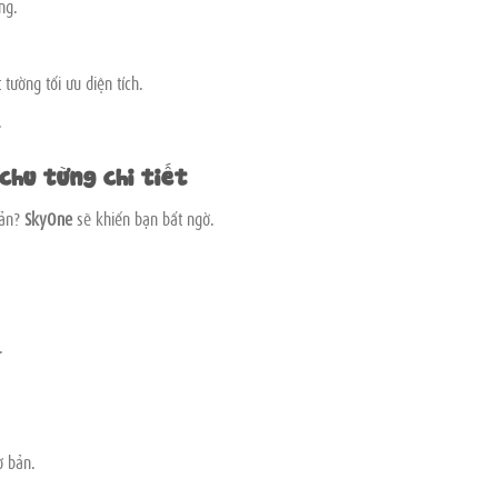
ng.
tường tối ưu diện tích.
.
 chu từng chi tiết
bản?
SkyOne
sẽ khiến bạn bất ngờ.
.
ơ bản.