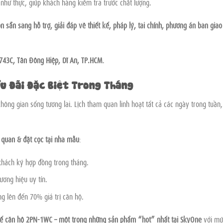
như thực, giúp khách hàng kiểm tra trước chất lượng.
ôn sẵn sàng hỗ trợ, giải đáp về thiết kế, pháp lý, tài chính, phương án bàn giao
743C, Tân Đông Hiệp, Dĩ An, TP.HCM
.
Ưu Đãi Đặc Biệt Trong Tháng
không gian sống tương lai. Lịch tham quan linh hoạt tất cả các ngày trong tuần,
 quan & đặt cọc tại nhà mẫu
:
hách ký hợp đồng trong tháng.
ương hiệu uy tín.
ng lên đến 70% giá trị căn hộ.
t kế căn hộ 2PN-1WC – một trong những sản phẩm “hot” nhất tại SkyOne
với mứ