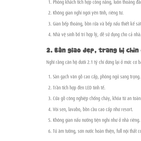
Phòng khách tích hợp công năng, luôn thoáng đã
Không gian nghỉ ngơi yên tĩnh, riêng tư.
Gian bếp thoáng, bồn rửa và bếp nấu thiết kế sát 
Nhà vệ sinh bố trí hợp lý, dễ sử dụng cho cả nhà
2. Bàn giao đẹp, trang bị chỉn
Nghĩ rằng căn hộ dưới 2.1 tỷ chỉ dừng lại ở mức cơ 
Sàn gạch vân gỗ cao cấp, phòng ngủ sang trọng.
Trần tích hợp đèn LED tinh tế.
Cửa gỗ công nghiệp chống cháy, khóa từ an toàn
Vòi sen, lavabo, bồn cầu cao cấp như resort.
Không gian nấu nướng tiện nghi như ở nhà riêng.
Tủ âm tường, sơn nước hoàn thiện, full nội thất c