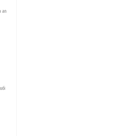
a an
uổi