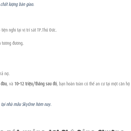
chất lượng bàn giao.
tiện nghi tại vị trí sát TP.Thủ Đức.
n tương đương.
rả nợ.
 đầu
, và
10–12 triệu/tháng sau đó
, bạn hoàn toàn có thể an cư tại một căn hộ 
g tại nhà mẫu SkyOne hôm nay.