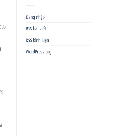
Đăng nhập
 Cửa
RSS bài viết
RSS bình luận
g
WordPress.org
ng
ội