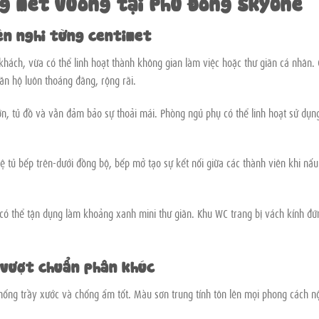
g mét vuông tại Phú Đông SkyOne
iện nghi từng centimet
 khách, vừa có thể linh hoạt thành không gian làm việc hoặc thư giãn cá nhân.
ăn hộ luôn thoáng đãng, rộng rãi.
ớn, tủ đồ và vẫn đảm bảo sự thoải mái. Phòng ngủ phụ có thể linh hoạt sử dụn
hệ tủ bếp trên-dưới đồng bộ, bếp mở tạo sự kết nối giữa các thành viên khi nấu
ừa có thể tận dụng làm khoảng xanh mini thư giãn. Khu WC trang bị vách kính đứ
– vượt chuẩn phân khúc
hống trầy xước và chống ẩm tốt. Màu sơn trung tính tôn lên mọi phong cách n