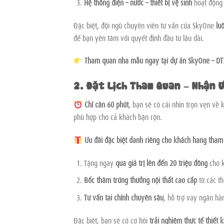
Hệ thống điện – nước – thiết bị vệ sinh
hoạt động 
Đặc biệt, đội ngũ chuyên viên tư vấn của SkyOne
lu
để bạn yên tâm với quyết định đầu tư lâu dài.
Tham quan nhà mẫu ngay tại dự án SkyOne – DT
2. Đặt Lịch Tham Quan – Nhận 
Chỉ cần 60 phút
, bạn sẽ có cái nhìn trọn vẹn về 
phù hợp cho cả khách bận rộn.
Ưu đãi đặc biệt dành riêng cho khách hàng tham
Tặng ngay
quà giá trị lên đến 20 triệu đồng
cho k
Bốc thăm trúng thưởng nội thất cao cấp
từ các th
Tư vấn tài chính chuyên sâu
, hỗ trợ vay ngân hà
Đặc biệt, bạn sẽ có cơ hội
trải nghiệm thực tế thiế