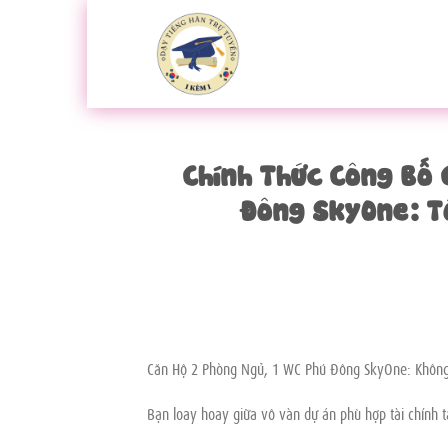
Bỏ
qua
nội
dung
Chính Thức Công Bố 
Đông SkyOne: T
Căn Hộ 2 Phòng Ngủ, 1 WC Phú Đông SkyOne: Không 
Bạn loay hoay giữa vô vàn dự án phù hợp tài chính t