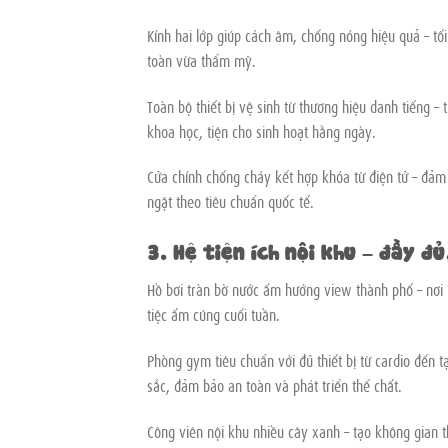
Kính hai lớp giúp cách âm, chống nóng hiệu quả – tố
toàn vừa thẩm mỹ.
Toàn bộ thiết bị vệ sinh từ thương hiệu danh tiếng – 
khoa học, tiện cho sinh hoạt hằng ngày.
Cửa chính chống cháy kết hợp khóa từ điện tử – đảm
ngặt theo tiêu chuẩn quốc tế.
3. Hệ tiện ích nội khu – đầy đ
Hồ bơi tràn bờ nước ấm hướng view thành phố – nơi 
tiệc ấm cúng cuối tuần.
Phòng gym tiêu chuẩn với đủ thiết bị từ cardio đến 
sắc, đảm bảo an toàn và phát triển thể chất.
Công viên nội khu nhiều cây xanh – tạo không gian t