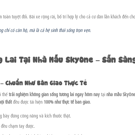
 toàn tuyệt đối. Bãi xe rộng rãi, bố trí hợp lý cho cả cư dân lẫn khách đến chơ
g chỉ có căn hộ, mà là cả hệ sinh thái sống trọn vẹn.
g Lai Tại Nhà Mẫu SkyOne – Sẵn Sàn
 – Chuẩn Như Bàn Giao Thực Tế
ó thể
trải nghiệm không gian sống tương lai ngay hôm nay
tại
nhà mẫu SkyOn
nội thất
đều được tái hiện
100% như thực tế bàn giao
.
g bày đúng công năng và kích thước thật.
 đều chạm tay được.