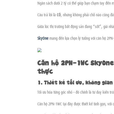
Ngân sách dưới 2 tỷ có thể giúp bạn chạm tay đến m
Câu trả lời là
CÓ
, nhưng không phải chỗ nào cũng đá
Giữa lúc thị trường bất động sản đang “sốt”, giá n
SkyOne
mang đến lựa chọn lý tưởng với căn hộ 2PN-
Căn hộ 2PN-1WC SkyOne
thực
1. Thiết kế tối ưu, không gian
Tối ưu hóa từng góc nhỏ – đó chính là tư duy kiến tr
Căn hộ 2PN-1WC tại đây được thiết kế tinh gọn, với 