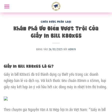
Bỏ
qua
nội
dung
CHƯA ĐƯỢC PHÂN LOẠI
Khám Phá Ưu Điểm Vượt Trội Của
Giấy In Bill K80x65
ĐĂNG VÀO
26/03/2025
BỞI
ADMIN
Giấy In Bill K80x65 Là Gì?
Giấy in bill K80x65 đã trở thành dụng cụ thiết yếu trong các doanh
nghiệp bán lẻ và dịch vụ. Với kích thước tiêu chuẩn 80mm x 65mm, loại
giấy này kết hợp ăn ý với hầu hết các dòng máy in nhiệt trên thị trường.
Theo chuyên gia Nguyễn Văn A từ Hiệp hội In ấn Việt Nam: “Giấy in bill