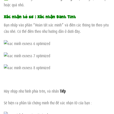
hoặc quá nhỏ.
Xác nhận hồ sơ : Xác nhận Danh Tính
Bạn nhấp vào phần “Hoàn tất xác minh” và điền các thông tin theo yêu
cầu nhé. Có thể điền theo như hướng dẫn ở dưới đây.
Hãy nhập như hình phía trên, và nhấn
Tiếp
Sẽ hiện ra phần tải chứng minh thư để xác nhận ID của bạn :