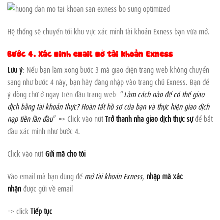
Hệ thống sẽ chuyển tới khu vực xác minh tài khoản Exness bạn vừa mở.
Bước 4. Xác minh email mở tài khoản Exness
Lưu ý
: Nếu bạn làm xong bước 3 mà giao diện trang web không chuyển
sang như bước 4 này, bạn hãy đăng nhập vào trang chủ Exness. Bạn để
ý dòng chữ ở ngay trên đầu trang web: “
Làm cách nào để có thể giao
dịch bằng tài khoản thực? Hoàn tất hồ sơ của bạn và thực hiện giao dịch
nạp tiền lần đầu
” => Click vào nút
Trở thành nhà giao dịch thực sự
để bắt
đầu xác minh như bước 4.
Click vào nút
Gửi mã cho tôi
Vào email mà bạn dùng để
mở tài khoản Exness
,
nhập mã xác
nhận
được gửi về email
=> click
Tiếp tục