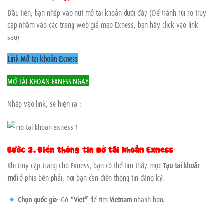
Đầu tiên, bạn nhấp vào nút mở tài khoản dưới đây (Để tránh rủi ro truy
cập nhầm vào các trang web giả mạo Exness, bạn hãy click vào link
sau)
Link Mở tài khoản Exness
MỞ TÀI KHOẢN EXNESS NGAY
Nhấp vào link, sẽ hiện ra :
Bước 2. Điền thông tin mở tài khoản Exness
Khi truy cập trang chủ Exness, bạn có thể tìm thấy mục
Tạo tài khoản
mới
ở phía bên phải, nơi bạn cần điền thông tin đăng ký.
Chọn quốc gia
: Gõ
“Viet”
để tìm
Vietnam
nhanh hơn.