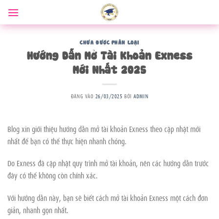
Bỏ
qua
nội
dung
CHƯA ĐƯỢC PHÂN LOẠI
Hướng Dẫn Mở Tài Khoản Exness
Mới Nhất 2025
ĐĂNG VÀO
26/03/2025
BỞI
ADMIN
Blog xin giới thiệu hướng dẫn mở tài khoản Exness theo cập nhật mới
nhất để bạn có thể thực hiện nhanh chóng.
Do Exness đã cập nhật quy trình mở tài khoản, nên các hướng dẫn trước
đây có thể không còn chính xác.
Với hướng dẫn này, bạn sẽ biết cách mở tài khoản Exness một cách đơn
giản, nhanh gọn nhất.