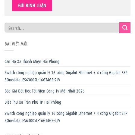
BÀI VIẾT MỚI
Căn Hộ Xã Thanh Miện Hải Phòng
Switch công nghiệp quản lý 16 cổng Gigabit Ethernet + 4 cổng Gigabit SFP
3Onedata IES6300SL-16GT4GS-2LV
Báo Giá Đặt Tiệc Tất Niên Công Ty Mới Nhất 2026
Biệt Thự Xã Trần Phú TP Hải Phòng
Switch công nghiệp quản lý 16 cổng Gigabit Ethernet + 4 cổng Gigabit SFP
3Onedata IES6300SL-16GT4GS-2LV