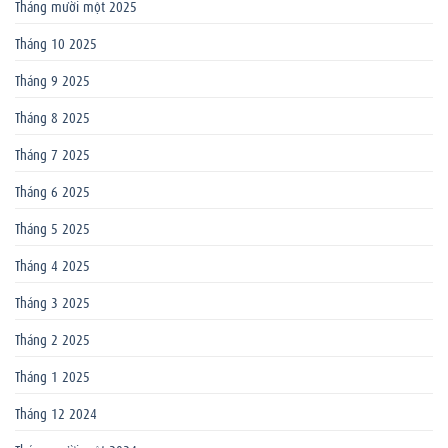
Tháng mười một 2025
Tháng 10 2025
Tháng 9 2025
Tháng 8 2025
Tháng 7 2025
Tháng 6 2025
Tháng 5 2025
Tháng 4 2025
Tháng 3 2025
Tháng 2 2025
Tháng 1 2025
Tháng 12 2024