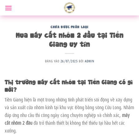
Bỏ
qua
nội
dung
CHƯA ĐƯỢC PHÂN LOẠI
Mua máy cắt nhôm 2 đầu tại Tiền
Giang uy tín
ĐĂNG VÀO
26/07/2025
BỞI
ADMIN
Thị trường máy cắt nhôm tại Tiền Giang có gì
mới?
Tiền Giang hiện là một trong những tỉnh phát triển sôi động về xây dựng
và sản xuất cửa nhôm kính tại khu vực Đồng bằng sông Cửu Long. Nhằm
đáp ứng nhu cầu thi công ngày càng chuyên nghiệp và chính xác,
máy
cắt nhôm 2 đầu
đã trở thành thiết bị không thể thiếu tại hầu hết các
xưởng.