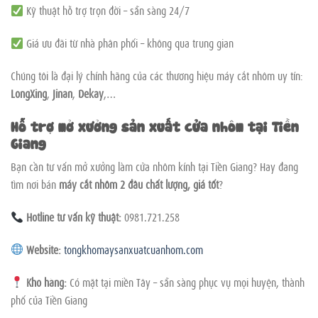
Kỹ thuật hỗ trợ trọn đời – sẵn sàng 24/7
Giá ưu đãi từ nhà phân phối – không qua trung gian
Chúng tôi là đại lý chính hãng của các thương hiệu máy cắt nhôm uy tín:
LongXing
,
Jinan
,
Dekay
,…
Hỗ trợ mở xưởng sản xuất cửa nhôm tại Tiền
Giang
Bạn cần tư vấn mở xưởng làm cửa nhôm kính tại Tiền Giang? Hay đang
tìm nơi bán
máy cắt nhôm 2 đầu chất lượng, giá tốt
?
Hotline tư vấn kỹ thuật:
0981.721.258
Website:
tongkhomaysanxuatcuanhom.com
Kho hàng:
Có mặt tại miền Tây – sẵn sàng phục vụ mọi huyện, thành
phố của Tiền Giang