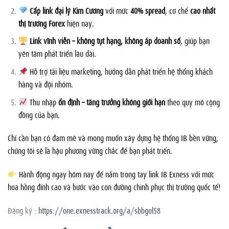
Cấp link đại lý Kim Cương
với mức
40% spread
, cơ chế
cao nhất
thị trường Forex
hiện nay.
Link vĩnh viễn – không tụt hạng, không áp doanh số
, giúp bạn
yên tâm phát triển lâu dài.
Hỗ trợ tài liệu marketing, hướng dẫn phát triển hệ thống khách
hàng và đội nhóm.
Thu nhập
ổn định – tăng trưởng không giới hạn
theo quy mô cộng
đồng của bạn.
Chỉ cần bạn có đam mê và mong muốn xây dựng hệ thống IB bền vững,
chúng tôi sẽ là hậu phương vững chắc để bạn phát triển.
Hành động ngay hôm nay để nắm trong tay link IB Exness với mức
hoa hồng đỉnh cao và bước vào con đường chinh phục thị trường quốc tế!
Đăng ký :
https://one.exnesstrack.org/a/sbbgol58