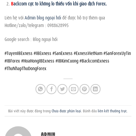
B
ackcom cực to không lo thiếu vốn khi giao dịch Forex.
Liên hệ với
Admin blog ngoại hối
để được hỗ trợ thêm qua
Hotline/zalo/telegram : 0988628995
Google search : Blog ngoại hối
#TuyenIBExness #IBExness #SanExness #ExnessVietNam #SanForexUyTin
#IBForex #HoaHongIBExness #IBKimCuong #BackcomExness
#ThuNhapThuDongForex
Bài viết này được đăng trong
Chưa được phân loại
. Đánh dấu
liên kết thường trực
.
ADMIN