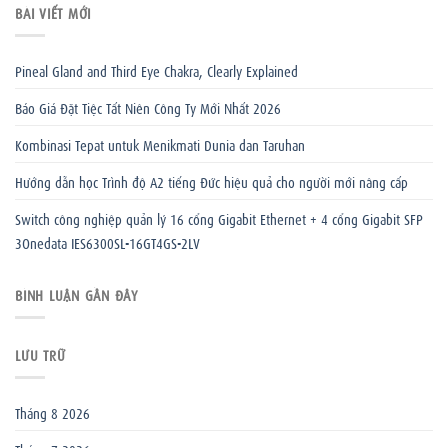
BÀI VIẾT MỚI
Pineal Gland and Third Eye Chakra, Clearly Explained
Báo Giá Đặt Tiệc Tất Niên Công Ty Mới Nhất 2026
Kombinasi Tepat untuk Menikmati Dunia dan Taruhan
Hướng dẫn học Trình độ A2 tiếng Đức hiệu quả cho người mới nâng cấp
Switch công nghiệp quản lý 16 cổng Gigabit Ethernet + 4 cổng Gigabit SFP
3Onedata IES6300SL-16GT4GS-2LV
BÌNH LUẬN GẦN ĐÂY
LƯU TRỮ
Tháng 8 2026