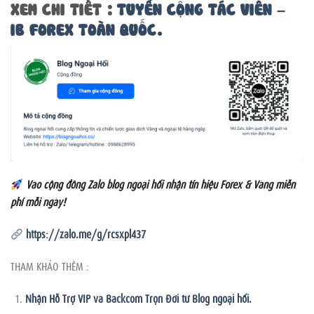
XEM CHI TIẾT :
TUYỂN CỘNG TÁC VIÊN –
IB FOREX TOÀN QUỐC.
Vào cộng đồng Zalo blog ngoại hối nhận tín hiệu Forex & Vàng miễn
phí mỗi ngày!
https://zalo.me/g/rcsxpl437
THAM KHẢO THÊM :
Nhận Hỗ Trợ VIP và Backcom Trọn Đời từ Blog ngoại hối.