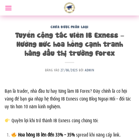
Bỏ
qua
nội
dung
CHƯA ĐƯỢC PHÂN LOẠI
Tuyển cộng tác viên IB Exness –
Hưởng mức hoa hồng cạnh tranh
hàng đầu thị trường Forex
ĐĂNG VÀO
27/08/2025
BỞI
ADMIN
Bạn là trader, nhà đầu tư hay từng làm IB Forex? Đây chính là cơ hội
vàng để bạn gia nhập hệ thống IB Exness cùng Blog Ngoại Hối – đối tác
uy tín hơn 10 năm kinh nghiệm.
Quyền lợi khi trở thành IB Exness cùng chúng tôi:
Hoa hồng IB lên đến 33% – 35%
spread khi nâng cấp link.