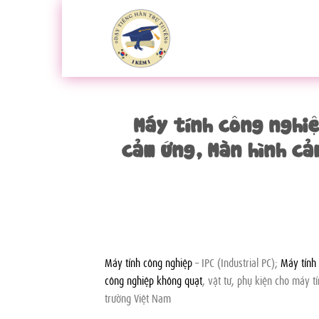
Bỏ
qua
nội
dung
Máy tính công nghiệ
cảm ứng, Màn hình cả
Máy tính công nghiệp
– IPC (Industrial PC);
Máy tính
công nghiệp không quạt
, vật tư, phụ kiện cho máy 
trường Việt Nam