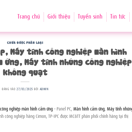
Trang chủ
Giới thiệu
Tuyển sinh
Tin tức
CHƯA ĐƯỢC PHÂN LOẠI
p, Máy tính công nghiệp màn hình
m ứng, Máy tính nhúng công nghiệp
không quạt
ĐĂNG VÀO
27/03/2025
BỞI
ADMIN
 công nghiệp màn hình cảm ứng
– Panel PC,
Màn hình cảm ứng
,
Máy tính nhún
tính công nghiệp hãng Cimon, TP-IPC được MC&TT phân phối chính hãng tại thị