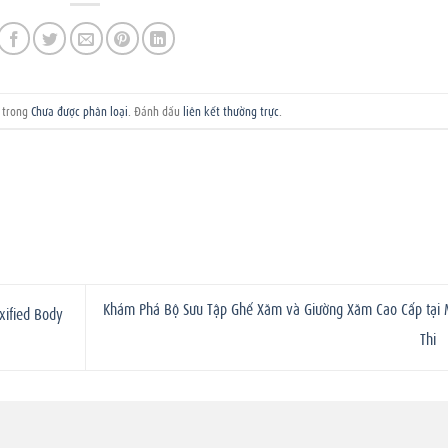
g trong
Chưa được phân loại
. Đánh dấu
liên kết thường trực
.
Khám Phá Bộ Sưu Tập Ghế Xăm và Giường Xăm Cao Cấp tại 
xified Body
Thi