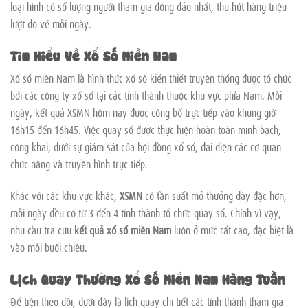
loại hình có số lượng người tham gia đông đảo nhất, thu hút hàng triệu
lượt dò vé mỗi ngày.
Tìm Hiểu Về Xổ Số Miền Nam
Xổ số miền Nam là hình thức xổ số kiến thiết truyền thống được tổ chức
bởi các công ty xổ số tại các tỉnh thành thuộc khu vực phía Nam. Mỗi
ngày, kết quả XSMN hôm nay được công bố trực tiếp vào khung giờ
16h15 đến 16h45. Việc quay số được thực hiện hoàn toàn minh bạch,
công khai, dưới sự giám sát của hội đồng xổ số, đại diện các cơ quan
chức năng và truyền hình trực tiếp.
Khác với các khu vực khác,
XSMN
có tần suất mở thưởng dày đặc hơn,
mỗi ngày đều có từ 3 đến 4 tỉnh thành tổ chức quay số. Chính vì vậy,
nhu cầu tra cứu
kết quả xổ số miền Nam
luôn ở mức rất cao, đặc biệt là
vào mỗi buổi chiều.
Lịch Quay Thưởng Xổ Số Miền Nam Hàng Tuần
Để tiện theo dõi, dưới đây là lịch quay chi tiết các tỉnh thành tham gia