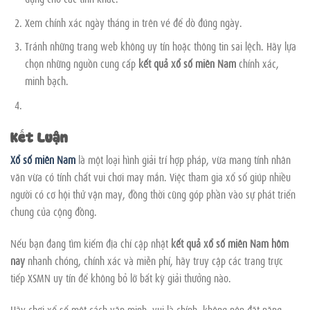
Xem chính xác ngày tháng in trên vé để dò đúng ngày.
Tránh những trang web không uy tín hoặc thông tin sai lệch. Hãy lựa
chọn những nguồn cung cấp
kết quả xổ số miền Nam
chính xác,
minh bạch.
Kết Luận
Xổ số miền Nam
là một loại hình giải trí hợp pháp, vừa mang tính nhân
văn vừa có tính chất vui chơi may mắn. Việc tham gia xổ số giúp nhiều
người có cơ hội thử vận may, đồng thời cũng góp phần vào sự phát triển
chung của cộng đồng.
Nếu bạn đang tìm kiếm địa chỉ cập nhật
kết quả xổ số miền Nam hôm
nay
nhanh chóng, chính xác và miễn phí, hãy truy cập các trang trực
tiếp XSMN uy tín để không bỏ lỡ bất kỳ giải thưởng nào.
Hãy chơi xổ số một cách văn minh, vui là chính, không nên đặt nặng