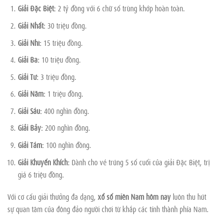
Giải Đặc Biệt:
2 tỷ đồng với 6 chữ số trùng khớp hoàn toàn.
Giải Nhất:
30 triệu đồng.
Giải Nhì:
15 triệu đồng.
Giải Ba:
10 triệu đồng.
Giải Tư:
3 triệu đồng.
Giải Năm:
1 triệu đồng.
Giải Sáu:
400 nghìn đồng.
Giải Bảy:
200 nghìn đồng.
Giải Tám:
100 nghìn đồng.
Giải Khuyến Khích:
Dành cho vé trúng 5 số cuối của giải Đặc Biệt, trị
giá 6 triệu đồng.
Với cơ cấu giải thưởng đa dạng,
xổ số miền Nam hôm nay
luôn thu hút
sự quan tâm của đông đảo người chơi từ khắp các tỉnh thành phía Nam.