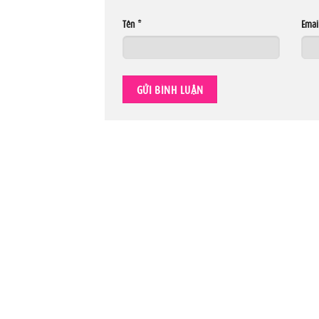
Tên
*
Emai