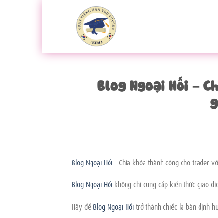
Bỏ
qua
nội
dung
Blog Ngoại Hối – C
g
Blog Ngoại Hối
– Chìa khóa thành công cho trader với
Blog Ngoại Hối
không chỉ cung cấp kiến thức giao dị
Hãy để
Blog Ngoại Hối
trở thành chiếc la bàn định hư