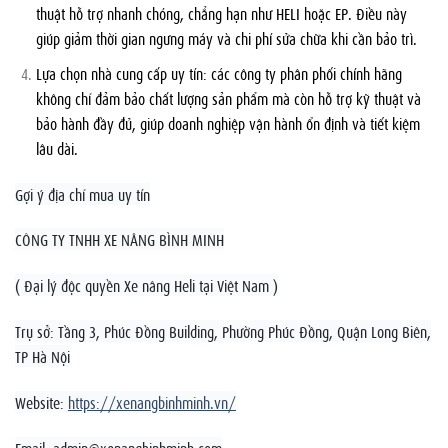
thuật hỗ trợ nhanh chóng, chẳng hạn như HELI hoặc EP. Điều này
giúp giảm thời gian ngưng máy và chi phí sửa chữa khi cần bảo trì.
Lựa chọn nhà cung cấp uy tín: các công ty phân phối chính hãng
không chỉ đảm bảo chất lượng sản phẩm mà còn hỗ trợ kỹ thuật và
bảo hành đầy đủ, giúp doanh nghiệp vận hành ổn định và tiết kiệm
lâu dài.
Gợi ý địa chỉ mua uy tín
CÔNG TY TNHH XE NÂNG BÌNH MINH
( Đại lý độc quyền Xe nâng Heli tại Việt Nam )
Trụ sở: Tầng 3, Phúc Đồng Building, Phường Phúc Đồng, Quận Long Biên,
TP Hà Nội
Website:
https://xenangbinhminh.vn/
Email:
admin@xenangbinhminh.com