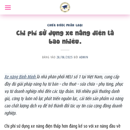
Bỏ
qua
nội
dung
CHƯA ĐƯỢC PHÂN LOẠI
Chi phí sử dụng xe nâng điện là
bao nhiêu.
ĐĂNG VÀO
28/08/2025
BỞI
ADMIN
Xe nâng Bình Minh
là nhà phân phối HELI số 1 tại Việt Nam, cung cấp
đầy đủ giải pháp nâng hạ từ bán – cho thuê – sửa chữa – phụ tùng, phục
vụ từ doanh nghiệp nhỏ đến các tập đoàn. Với nhiều giải thưởng danh
giá, công ty luôn nỗ lực phát triển nguồn lực, cải tiến sản phẩm và nâng
cao chất lượng dịch vụ để trở thành đối tác uy tín của cộng đồng doanh
nghiệp.
Chi phí sử dụng xe nâng điện thấp hơn đáng kể so với xe nâng dầu về