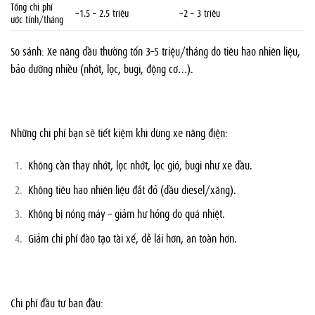
Tổng chi phí
~1.5 – 2.5 triệu
~2 – 3 triệu
ước tính/tháng
So sánh: Xe nâng dầu thường tốn 3–5 triệu/tháng do tiêu hao nhiên liệu,
bảo dưỡng nhiều (nhớt, lọc, bugi, động cơ…).
Những chi phí bạn sẽ tiết kiệm khi dùng xe nâng điện:
Không cần thay nhớt, lọc nhớt, lọc gió, bugi như xe dầu.
Không tiêu hao nhiên liệu đắt đỏ (dầu diesel/xăng).
Không bị nóng máy – giảm hư hỏng do quá nhiệt.
Giảm chi phí đào tạo tài xế, dễ lái hơn, an toàn hơn.
Chi phí đầu tư ban đầu: