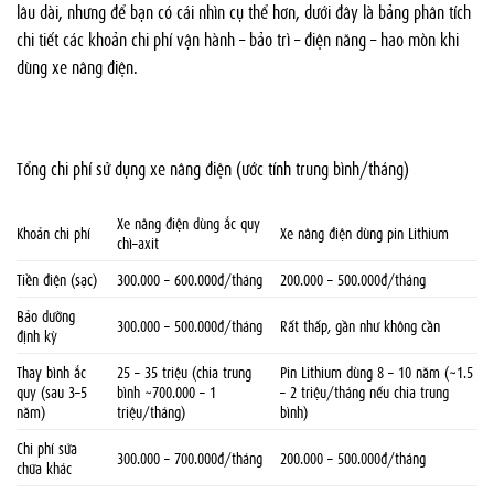
lâu dài, nhưng để bạn có cái nhìn cụ thể hơn, dưới đây là bảng phân tích
chi tiết các khoản chi phí vận hành – bảo trì – điện năng – hao mòn khi
dùng xe nâng điện.
Tổng chi phí sử dụng xe nâng điện (ước tính trung bình/tháng)
Xe nâng điện dùng ắc quy
Khoản chi phí
Xe nâng điện dùng pin Lithium
chì–axit
Tiền điện (sạc)
300.000 – 600.000đ/tháng
200.000 – 500.000đ/tháng
Bảo dưỡng
300.000 – 500.000đ/tháng
Rất thấp, gần như không cần
định kỳ
Thay bình ắc
25 – 35 triệu (chia trung
Pin Lithium dùng 8 – 10 năm (~1.5
quy (sau 3–5
bình ~700.000 – 1
– 2 triệu/tháng nếu chia trung
năm)
triệu/tháng)
bình)
Chi phí sửa
300.000 – 700.000đ/tháng
200.000 – 500.000đ/tháng
chữa khác