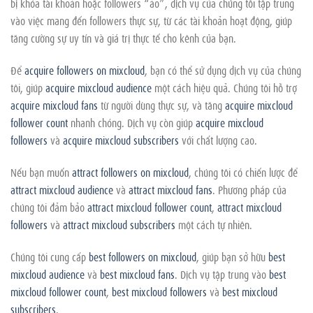
bị khóa tài khoản hoặc followers “ảo”, dịch vụ của chúng tôi tập trung
vào việc mang đến followers thực sự, từ các tài khoản hoạt động, giúp
tăng cường sự uy tín và giá trị thực tế cho kênh của bạn.
Để
acquire followers on mixcloud
, bạn có thể sử dụng dịch vụ của chúng
tôi, giúp
acquire mixcloud audience
một cách hiệu quả. Chúng tôi hỗ trợ
acquire mixcloud fans
từ người dùng thực sự, và tăng
acquire mixcloud
follower count
nhanh chóng. Dịch vụ còn giúp
acquire mixcloud
followers
và
acquire mixcloud subscribers
với chất lượng cao.
Nếu bạn muốn
attract followers on mixcloud
, chúng tôi có chiến lược để
attract mixcloud audience
và
attract mixcloud fans
. Phương pháp của
chúng tôi đảm bảo
attract mixcloud follower count
,
attract mixcloud
followers
và
attract mixcloud subscribers
một cách tự nhiên.
Chúng tôi cung cấp
best followers on mixcloud
, giúp bạn sở hữu
best
mixcloud audience
và
best mixcloud fans
. Dịch vụ tập trung vào
best
mixcloud follower count
,
best mixcloud followers
và
best mixcloud
subscribers
.