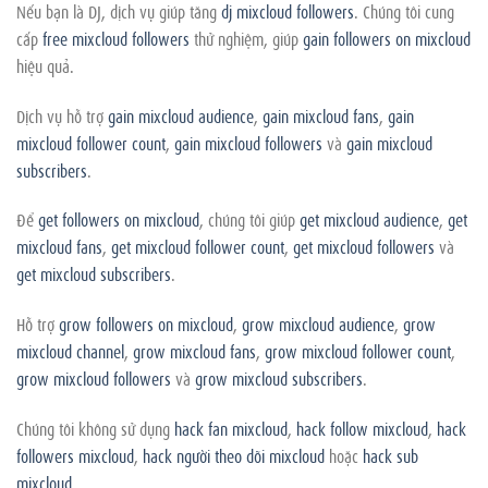
Nếu bạn là DJ, dịch vụ giúp tăng
dj mixcloud followers
. Chúng tôi cung
cấp
free mixcloud followers
thử nghiệm, giúp
gain followers on mixcloud
hiệu quả.
Dịch vụ hỗ trợ
gain mixcloud audience
,
gain mixcloud fans
,
gain
mixcloud follower count
,
gain mixcloud followers
và
gain mixcloud
subscribers
.
Để
get followers on mixcloud
, chúng tôi giúp
get mixcloud audience
,
get
mixcloud fans
,
get mixcloud follower count
,
get mixcloud followers
và
get mixcloud subscribers
.
Hỗ trợ
grow followers on mixcloud
,
grow mixcloud audience
,
grow
mixcloud channel
,
grow mixcloud fans
,
grow mixcloud follower count
,
grow mixcloud followers
và
grow mixcloud subscribers
.
Chúng tôi không sử dụng
hack fan mixcloud
,
hack follow mixcloud
,
hack
followers mixcloud
,
hack người theo dõi mixcloud
hoặc
hack sub
mixcloud
.