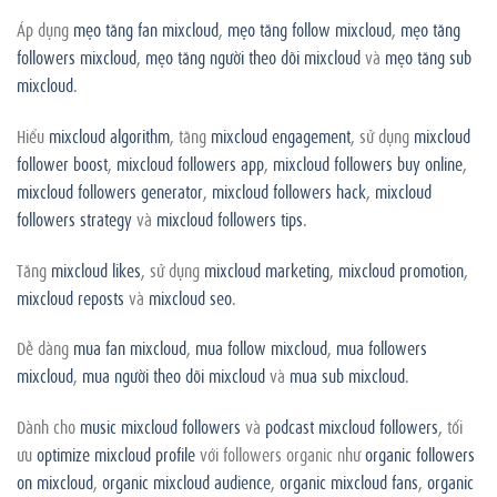
Áp dụng
mẹo tăng fan mixcloud
,
mẹo tăng follow mixcloud
,
mẹo tăng
followers mixcloud
,
mẹo tăng người theo dõi mixcloud
và
mẹo tăng sub
mixcloud
.
Hiểu
mixcloud algorithm
, tăng
mixcloud engagement
, sử dụng
mixcloud
follower boost
,
mixcloud followers app
,
mixcloud followers buy online
,
mixcloud followers generator
,
mixcloud followers hack
,
mixcloud
followers strategy
và
mixcloud followers tips
.
Tăng
mixcloud likes
, sử dụng
mixcloud marketing
,
mixcloud promotion
,
mixcloud reposts
và
mixcloud seo
.
Dễ dàng
mua fan mixcloud
,
mua follow mixcloud
,
mua followers
mixcloud
,
mua người theo dõi mixcloud
và
mua sub mixcloud
.
Dành cho
music mixcloud followers
và
podcast mixcloud followers
, tối
ưu
optimize mixcloud profile
với followers organic như
organic followers
on mixcloud
,
organic mixcloud audience
,
organic mixcloud fans
,
organic