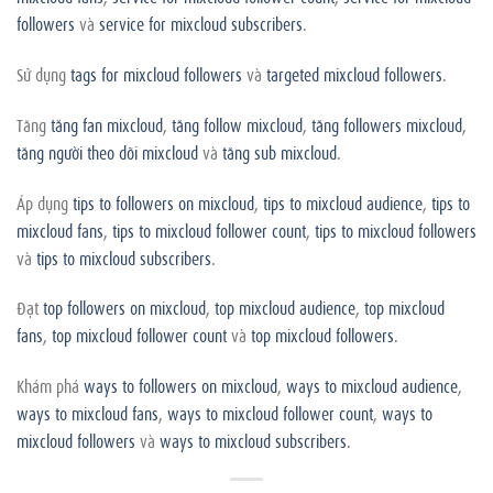
followers
và
service for mixcloud subscribers
.
Sử dụng
tags for mixcloud followers
và
targeted mixcloud followers
.
Tăng
tăng fan mixcloud
,
tăng follow mixcloud
,
tăng followers mixcloud
,
tăng người theo dõi mixcloud
và
tăng sub mixcloud
.
Áp dụng
tips to followers on mixcloud
,
tips to mixcloud audience
,
tips to
mixcloud fans
,
tips to mixcloud follower count
,
tips to mixcloud followers
và
tips to mixcloud subscribers
.
Đạt
top followers on mixcloud
,
top mixcloud audience
,
top mixcloud
fans
,
top mixcloud follower count
và
top mixcloud followers
.
Khám phá
ways to followers on mixcloud
,
ways to mixcloud audience
,
ways to mixcloud fans
,
ways to mixcloud follower count
,
ways to
mixcloud followers
và
ways to mixcloud subscribers
.