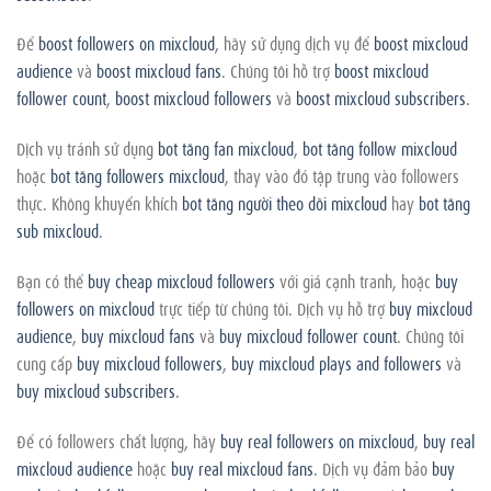
Để
boost followers on mixcloud
, hãy sử dụng dịch vụ để
boost mixcloud
audience
và
boost mixcloud fans
. Chúng tôi hỗ trợ
boost mixcloud
follower count
,
boost mixcloud followers
và
boost mixcloud subscribers
.
Dịch vụ tránh sử dụng
bot tăng fan mixcloud
,
bot tăng follow mixcloud
hoặc
bot tăng followers mixcloud
, thay vào đó tập trung vào followers
thực. Không khuyến khích
bot tăng người theo dõi mixcloud
hay
bot tăng
sub mixcloud
.
Bạn có thể
buy cheap mixcloud followers
với giá cạnh tranh, hoặc
buy
followers on mixcloud
trực tiếp từ chúng tôi. Dịch vụ hỗ trợ
buy mixcloud
audience
,
buy mixcloud fans
và
buy mixcloud follower count
. Chúng tôi
cung cấp
buy mixcloud followers
,
buy mixcloud plays and followers
và
buy mixcloud subscribers
.
Để có followers chất lượng, hãy
buy real followers on mixcloud
,
buy real
mixcloud audience
hoặc
buy real mixcloud fans
. Dịch vụ đảm bảo
buy