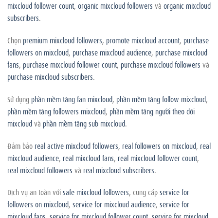
mixcloud follower count
,
organic mixcloud followers
và
organic mixcloud
subscribers
.
Chọn
premium mixcloud followers
,
promote mixcloud account
,
purchase
followers on mixcloud
,
purchase mixcloud audience
,
purchase mixcloud
fans
,
purchase mixcloud follower count
,
purchase mixcloud followers
và
purchase mixcloud subscribers
.
Sử dụng
phần mềm tăng fan mixcloud
,
phần mềm tăng follow mixcloud
,
phần mềm tăng followers mixcloud
,
phần mềm tăng người theo dõi
mixcloud
và
phần mềm tăng sub mixcloud
.
Đảm bảo
real active mixcloud followers
,
real followers on mixcloud
,
real
mixcloud audience
,
real mixcloud fans
,
real mixcloud follower count
,
real mixcloud followers
và
real mixcloud subscribers
.
Dịch vụ an toàn với
safe mixcloud followers
, cung cấp
service for
followers on mixcloud
,
service for mixcloud audience
,
service for
mixcloud fans
,
service for mixcloud follower count
,
service for mixcloud