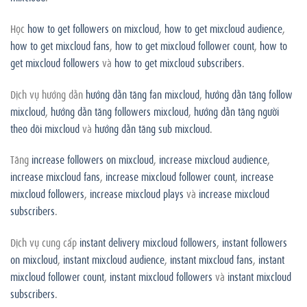
Học
how to get followers on mixcloud
,
how to get mixcloud audience
,
how to get mixcloud fans
,
how to get mixcloud follower count
,
how to
get mixcloud followers
và
how to get mixcloud subscribers
.
Dịch vụ hướng dẫn
hướng dẫn tăng fan mixcloud
,
hướng dẫn tăng follow
mixcloud
,
hướng dẫn tăng followers mixcloud
,
hướng dẫn tăng người
theo dõi mixcloud
và
hướng dẫn tăng sub mixcloud
.
Tăng
increase followers on mixcloud
,
increase mixcloud audience
,
increase mixcloud fans
,
increase mixcloud follower count
,
increase
mixcloud followers
,
increase mixcloud plays
và
increase mixcloud
subscribers
.
Dịch vụ cung cấp
instant delivery mixcloud followers
,
instant followers
on mixcloud
,
instant mixcloud audience
,
instant mixcloud fans
,
instant
mixcloud follower count
,
instant mixcloud followers
và
instant mixcloud
subscribers
.