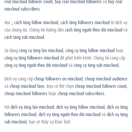
real mixcloud follower count
,
buy real mixcloud followers
và
buy real
mixcloud subscribers
.
Học
,
cách tăng follow mixcloud
,
cách tăng followers mixcloud
từ dịch vụ
của chúng tôi. Chúng tôi hướng dẫn
cách tăng người theo dõi mixcloud
và
cách tăng sub mixcloud
.
Sử dụng
công cụ tăng fan mixcloud
,
công cụ tăng follow mixcloud
hoặc
công cụ tăng followers mixcloud
để phát triển kênh. Chúng tôi cung cấp
công cụ tăng người theo dõi mixcloud
và
công cụ tăng sub mixcloud
.
Dịch vụ cung cấp
cheap followers on mixcloud
,
cheap mixcloud audience
và
cheap mixcloud fans
. Bạn có thể chọn
cheap mixcloud follower count
,
cheap mixcloud followers
hoặc
cheap mixcloud subscribers
.
Với
dịch vụ tăng fan mixcloud
,
dịch vụ tăng follow mixcloud
,
dịch vụ tăng
followers mixcloud
,
dịch vụ tăng người theo dõi mixcloud
và
dịch vụ tăng
sub mixcloud
, bạn sẽ thấy sự khác biệt.