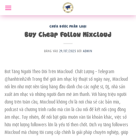
Bỏ
qua
nội
dung
CHƯA ĐƯỢC PHÂN LOẠI
Buy Cheap Follow Mixcloud
ĐĂNG VÀO
29/07/2025
BỞI
ADMIN
Bot Tăng Người Theo Dõi Trên Mixcloud: Chất Lượng – Telegram
@hanhtrinh24h Trong thế giới âm nhạc kỹ thuật số ngày nay, Mixcloud
nổi lên như một nền tảng hàng đầu dành cho các nghệ sĩ, DJ, nhà sản
xuất âm nhạc và những người đam mê âm thanh. Với hàng triệu người
dùng trên toàn cầu, Mixcloud không chỉ là nơi chia sẻ các bản mix,
podcast và chương trình radio mà còn là cầu nối để kết nối cộng đồng
âm nhạc. Tuy nhiên, để nổi bật giữa muôn vàn tài khoản khác, việc sở
hữu một lượng followers lớn là yếu tố then chốt. Dịch vụ tăng followers
Mixcloud mà chúng tôi cung cấp chính là giải pháp chuyên nghiệp, giúp