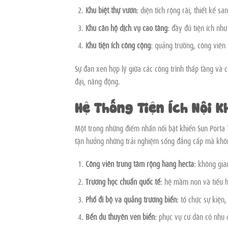
Khu biệt thự vườn:
diện tích rộng rãi, thiết kế s
Khu căn hộ dịch vụ cao tầng:
đầy đủ tiện ích như
Khu tiện ích công cộng:
quảng trường, công viên 
Sự đan xen hợp lý giữa các công trình thấp tầng và 
đại, năng động.
Hệ Thống Tiện Ích Nội K
Một trong những điểm nhấn nổi bật khiến Sun Porta To
tận hưởng những trải nghiệm sống đẳng cấp mà khôn
Công viên trung tâm rộng hàng hecta:
không gian
Trường học chuẩn quốc tế:
hệ mầm non và tiểu h
Phố đi bộ và quảng trường biển:
tổ chức sự kiện,
Bến du thuyền ven biển:
phục vụ cư dân có nhu cầ