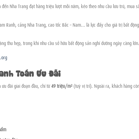
h đến Nha Trang đạt hàng triệu lượt mỗi năm, kéo theo nhu cầu lưu trú, mua s
m Ranh, cảng Nha Trang, cao tốc Bắc – Nam… là lực đẩy cho giá trị bất động
ng thu hẹp, trong khi nhu cầu sở hữu bất động sản nghỉ dưỡng ngày càng lớn
.org
anh Toán Ưu Đãi
 ưu đãi giai đoạn đầu, chỉ từ
49 triệu/m²
(tuỳ vị trí). Ngoài ra, khách hàng cò
phẩm