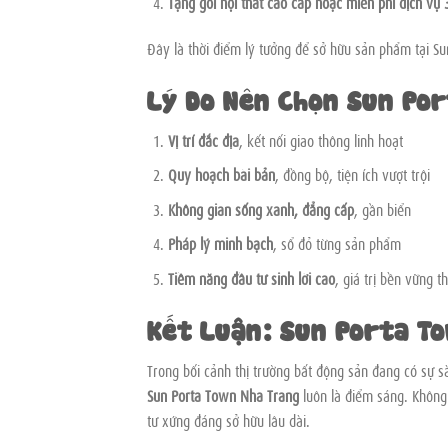
Tặng gói nội thất cao cấp hoặc miễn phí dịch vụ
Đây là thời điểm lý tưởng để sở hữu sản phẩm tại Su
Lý Do Nên Chọn Sun Po
Vị trí đắc địa
, kết nối giao thông linh hoạt
Quy hoạch bài bản
, đồng bộ, tiện ích vượt trội
Không gian sống xanh, đẳng cấp
, gần biển
Pháp lý minh bạch
, sổ đỏ từng sản phẩm
Tiềm năng đầu tư sinh lời cao
, giá trị bền vững t
Kết Luận: Sun Porta To
Trong bối cảnh thị trường bất động sản đang có sự s
Sun Porta Town Nha Trang
luôn là điểm sáng. Không 
tư xứng đáng sở hữu lâu dài.