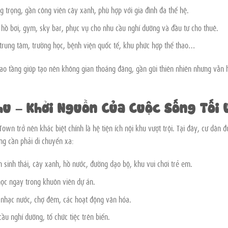
ang trọng, gần công viên cây xanh, phù hợp với gia đình đa thế hệ.
 hồ bơi, gym, sky bar, phục vụ cho nhu cầu nghỉ dưỡng và đầu tư cho thuê.
trung tâm, trường học, bệnh viện quốc tế, khu phức hợp thể thao…
cao tầng giúp tạo nên không gian thoáng đãng, gần gũi thiên nhiên nhưng vẫn 
hu – Khởi Nguồn Của Cuộc Sống Tối 
wn trở nên khác biệt chính là hệ tiện ích nội khu vượt trội. Tại đây, cư dân đ
g cần phải di chuyển xa:
 sinh thái, cây xanh, hồ nước, đường dạo bộ, khu vui chơi trẻ em.
ọc ngay trong khuôn viên dự án.
 nhạc nước, chợ đêm, các hoạt động văn hóa.
u nghỉ dưỡng, tổ chức tiệc trên biển.