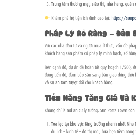
Trung tâm thương mại, siêu thị, nhà hàng, quán 
Khám phá hệ tiện ích đỉnh cao tại:
https://sunp
Pháp Lý Rõ Ràng – Đảm 
Với các nhà đầu tư và người mua ở thực, vấn đề pháp
khách hàng sản phẩm có pháp lý minh bạch, sổ hồng r
Bên cạnh đó, dự án đã hoàn tất quy hoạch 1/500, đư
đúng tiến độ, đảm bảo sẵn sàng bàn giao đúng thời h
và sự an tâm tuyệt đối cho khách hàng.
Tiềm Năng Tăng Giá Và 
Không chỉ là nơi an cư lý tưởng, Sun Porta Town còn 
Tọa lạc tại khu vực tăng trưởng nhanh nhất Nha 
du lịch – kinh tế – đô thị mới, hứa hẹn tiềm năng 