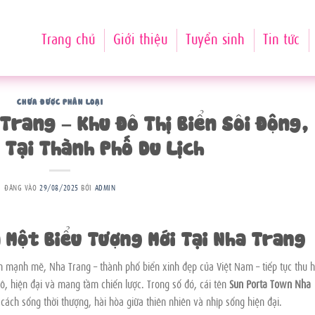
Trang chủ
Giới thiệu
Tuyển sinh
Tin tức
CHƯA ĐƯỢC PHÂN LOẠI
Trang – Khu Đô Thị Biển Sôi Động,
 Tại Thành Phố Du Lịch
ĐĂNG VÀO
29/08/2025
BỞI
ADMIN
a Một Biểu Tượng Mới Tại Nha Trang
n mạnh mẽ, Nha Trang – thành phố biển xinh đẹp của Việt Nam – tiếp tục thu h
ô, hiện đại và mang tầm chiến lược. Trong số đó, cái tên
Sun Porta Town Nha
ách sống thời thượng, hài hòa giữa thiên nhiên và nhịp sống hiện đại.