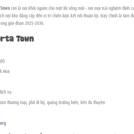
a Town
còn là nơi khởi nguồn cho một lối sống mới – nơi mọi trải nghiệm đỉnh c
ch nội khu đẳng cấp đến vị trí chiến lược kết nối thuận lợi. Đây chính là tâm đ
trong giai đoạn 2025–2030.
orta Town
ật)
nh Hòa
dịch vụ
tâm thương mại, phố đi bộ, quảng trường biển, bến du thuyền
.org