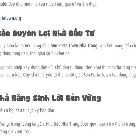
café:
đáp ứng mọi nhu cầu mua sắm, giải trí và ẩm thực.
ortatown.org
Bảo Quyền Lợi Nhà Đầu Tư
 lý luôn là ưu tiên hàng đầu.
Sun Porta Town Nha Trang
cam kết mang đến c
iêng từng nền, thời gian sở hữu lâu dài.
ợc cấp phép xây dựng đầy đủ. Chủ đầu tư đang triển khai thi công hạ tầng th
ạn cam kết. Đây chính là yếu tố then chốt giúp Sun Porta Town tạo dựng lòng 
Khả Năng Sinh Lời Bền Vững
là cơ hội đầu tư cực kỳ hấp dẫn:
Trang:
trong tương lai gần, khu Bắc Nha Trang được quy hoạch trở thành trung
tăng giá vượt trội.