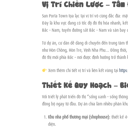
Vị Trí Chiến Lược – Tâm
Sun Porta Town tọa lạc tại vị trí vô cùng đắc địa: 
Đây là khu vực đang có tốc độ đô thị hóa nhanh, kết
Bắc – Nam, tuyến đường sắt Bắc – Nam và sân bay 
Từ dự án, cư dân dễ dàng di chuyển đến trung tâm th
như Hòn Chồng, Hòn Tre, Vịnh Nha Phu… Đồng thời
đô thị mới phía Bắc – nơi được định hướng trở thành 
Xem thêm chi tiết vị trí và liên kết vùng tại
http
Thiết Kế Quy Hoạch – B
Với triết lý phát triển đô thị “sống xanh – sống th
đồng bộ ngay từ đầu. Dự án chia làm nhiều phân khu
Khu nhà phố thương mại (shophouse):
thiết kế 4
diện.