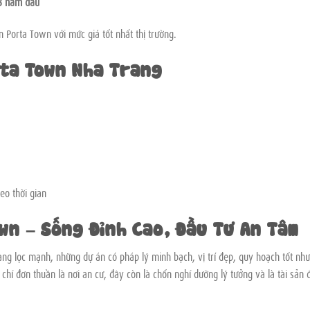
 3 năm đầu
n Porta Town với mức giá tốt nhất thị trường.
rta Town Nha Trang
heo thời gian
wn – Sống Đỉnh Cao, Đầu Tư An Tâm
àng lọc mạnh, những dự án có pháp lý minh bạch, vị trí đẹp, quy hoạch tốt như
chỉ đơn thuần là nơi an cư, đây còn là chốn nghỉ dưỡng lý tưởng và là tài sản 