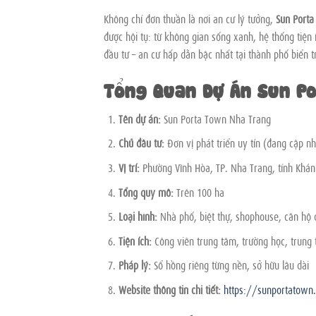
Không chỉ đơn thuần là nơi an cư lý tưởng,
Sun Port
được hội tụ: từ không gian sống xanh, hệ thống tiện í
đầu tư – an cư hấp dẫn bậc nhất tại thành phố biển 
Tổng Quan Dự Án Sun P
Tên dự án:
Sun Porta Town Nha Trang
Chủ đầu tư:
Đơn vị phát triển uy tín (đang cập nh
Vị trí:
Phường Vĩnh Hòa, TP. Nha Trang, tỉnh Khá
Tổng quy mô:
Trên 100 ha
Loại hình:
Nhà phố, biệt thự, shophouse, căn hộ 
Tiện ích:
Công viên trung tâm, trường học, trung 
Pháp lý:
Sổ hồng riêng từng nền, sở hữu lâu dài
Website thông tin chi tiết:
https://sunportatown