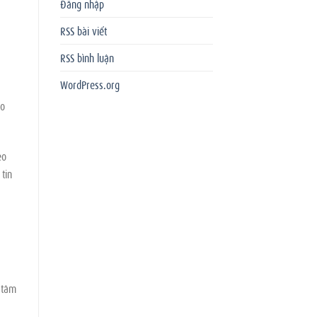
Đăng nhập
RSS bài viết
RSS bình luận
WordPress.org
ho
eo
tin
 tâm