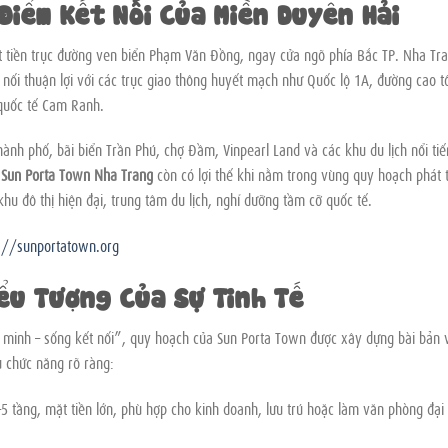
 Điểm Kết Nối Của Miền Duyên Hải
mặt tiền trục đường ven biển Phạm Văn Đồng, ngay cửa ngõ phía Bắc TP. Nha Tr
 nối thuận lợi với các trục giao thông huyết mạch như Quốc lộ 1A, đường cao t
quốc tế Cam Ranh.
ành phố, bãi biển Trần Phú, chợ Đầm, Vinpearl Land và các khu du lịch nổi ti
,
Sun Porta Town Nha Trang
còn có lợi thế khi nằm trong vùng quy hoạch phát t
khu đô thị hiện đại, trung tâm du lịch, nghỉ dưỡng tầm cỡ quốc tế.
s://sunportatown.org
iểu Tượng Của Sự Tinh Tế
ông minh – sống kết nối”, quy hoạch của Sun Porta Town được xây dựng bài bản 
 chức năng rõ ràng:
–5 tầng, mặt tiền lớn, phù hợp cho kinh doanh, lưu trú hoặc làm văn phòng đại