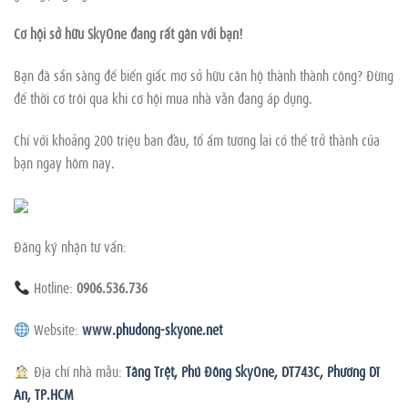
Cơ hội sở hữu SkyOne đang rất gần với bạn!
Bạn đã sẵn sàng để biến giấc mơ sở hữu căn hộ thành thành công? Đừng
để thời cơ trôi qua khi cơ hội mua nhà vẫn đang áp dụng.
Chỉ với khoảng 200 triệu ban đầu, tổ ấm tương lai có thể trở thành của
bạn ngay hôm nay.
Đăng ký nhận tư vấn:
Hotline:
0906.536.736
Website:
www.phudong-skyone.net
Địa chỉ nhà mẫu:
Tầng Trệt, Phú Đông SkyOne, DT743C, Phường Dĩ
An, TP.HCM