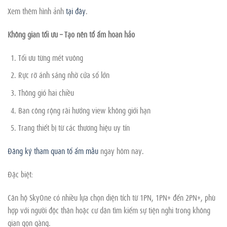
Xem thêm hình ảnh
tại đây
.
Không gian tối ưu – Tạo nên tổ ấm hoàn hảo
Tối ưu từng mét vuông
Rực rỡ ánh sáng nhờ cửa sổ lớn
Thông gió hai chiều
Ban công rộng rãi hướng view không giới hạn
Trang thiết bị từ các thương hiệu uy tín
Đăng ký tham quan tổ ấm mẫu
ngay hôm nay.
Đặc biệt:
Căn hộ SkyOne có nhiều lựa chọn diện tích từ 1PN, 1PN+ đến 2PN+, phù
hợp với người độc thân hoặc cư dân tìm kiếm sự tiện nghi trong không
gian gọn gàng.