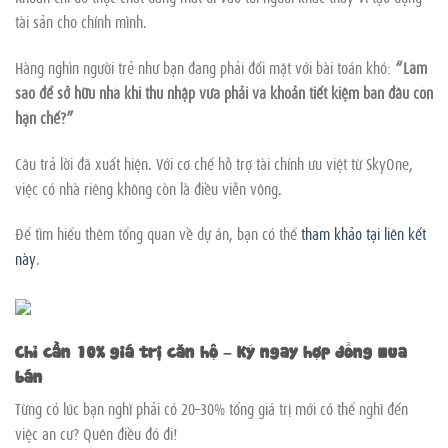
tài sản cho chính mình.
Hàng nghìn người trẻ như bạn đang phải đối mặt với bài toán khó:
“Làm
sao để sở hữu nhà khi thu nhập vừa phải và khoản tiết kiệm ban đầu còn
hạn chế?”
Câu trả lời đã xuất hiện. Với cơ chế hỗ trợ tài chính ưu việt từ SkyOne,
việc có nhà riêng không còn là điều viễn vông.
Để tìm hiểu thêm tổng quan về dự án, bạn có thể
tham khảo tại liên kết
này
.
Chỉ cần 10% giá trị căn hộ – Ký ngay hợp đồng mua
bán
Từng có lúc bạn nghĩ phải có 20–30% tổng giá trị mới có thể nghĩ đến
việc an cư? Quên điều đó đi!