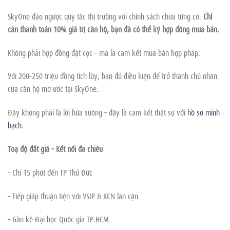
SkyOne đảo ngược quy tắc thị trường với chính sách chưa từng có:
Chỉ
cần thanh toán 10% giá trị căn hộ, bạn đã có thể ký hợp đồng mua bán.
Không phải hợp đồng đặt cọc – mà là cam kết mua bán hợp pháp.
Với 200–250 triệu đồng tích lũy, bạn đủ điều kiện để trở thành chủ nhân
của căn hộ mơ ước tại SkyOne.
Đây không phải là lời hứa suông – đây là cam kết thật sự với
hồ sơ minh
bạch
.
Toạ độ đắt giá – Kết nối đa chiều
– Chỉ 15 phút đến TP Thủ Đức
– Tiếp giáp thuận tiện với VSIP & KCN lân cận
– Gần kề Đại học Quốc gia TP.HCM