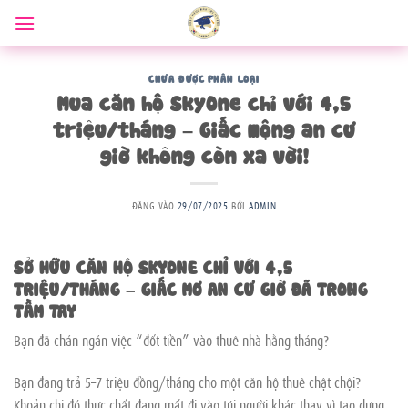
Bỏ
qua
nội
dung
CHƯA ĐƯỢC PHÂN LOẠI
Mua căn hộ SkyOne chỉ với 4,5
triệu/tháng – Giấc mộng an cư
giờ không còn xa vời!
ĐĂNG VÀO
29/07/2025
BỞI
ADMIN
SỞ HỮU CĂN HỘ SKYONE CHỈ VỚI 4,5
TRIỆU/THÁNG – GIẤC MƠ AN CƯ GIỜ ĐÃ TRONG
TẦM TAY
Bạn đã chán ngán việc “đốt tiền” vào thuê nhà hằng tháng?
Bạn đang trả 5–7 triệu đồng/tháng cho một căn hộ thuê chật chội?
Khoản chi đó thực chất đang mất đi vào túi người khác thay vì tạo dựng