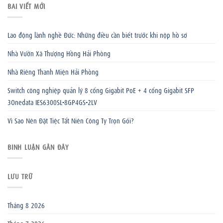
BÀI VIẾT MỚI
Lao động lành nghề Đức: Những điều cần biết trước khi nộp hồ sơ
Nhà Vườn Xã Thượng Hồng Hải Phòng
Nhà Riêng Thanh Miện Hải Phòng
Switch công nghiệp quản lý 8 cổng Gigabit PoE + 4 cổng Gigabit SFP
3Onedata IES6300SL-8GP4GS-2LV
Vì Sao Nên Đặt Tiệc Tất Niên Công Ty Trọn Gói?
BÌNH LUẬN GẦN ĐÂY
LƯU TRỮ
Tháng 8 2026
Tháng 7 2026