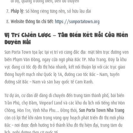
đi bộ, quảng trường biển, bến du thuyền
Pháp lý:
Sổ hồng riêng từng nền, sở hữu lâu dài
Website thông tin chi tiết:
https://sunportatown.org
Vị Trí Chiến Lược – Tâm Điểm Kết Nối Của Miền
Duyên Hải
Sun Porta Town tọa lạc tại vị trí vô cùng đắc địa: mặt tiền trục đường ven
biển Phạm Văn Đồng, ngay cửa ngõ phía Bắc TP. Nha Trang. Đây là khu
vực đang có tốc độ đô thị hóa nhanh, kết nối thuận lợi với các trục giao
thông huyết mạch như Quốc lộ 1A, đường cao tốc Bắc – Nam, tuyến
đường sắt Bắc – Nam và sân bay quốc tế Cam Ranh.
Từ dự án, cư dân dễ dàng di chuyển đến trung tâm thành phố, bãi biển
Trần Phú, chợ Đầm, Vinpearl Land và các khu du lịch nổi tiếng như Hòn
Chồng, Hòn Tre, Vịnh Nha Phu… Đồng thời,
Sun Porta Town Nha Trang
còn có lợi thế khi nằm trong vùng quy hoạch phát triển đô thị mới phía
Bắc – nơi được định hướng trở thành khu đô thị hiện đại, trung tâm du
lịch, nghỉ dưỡng tầm cỡ quốc tế.