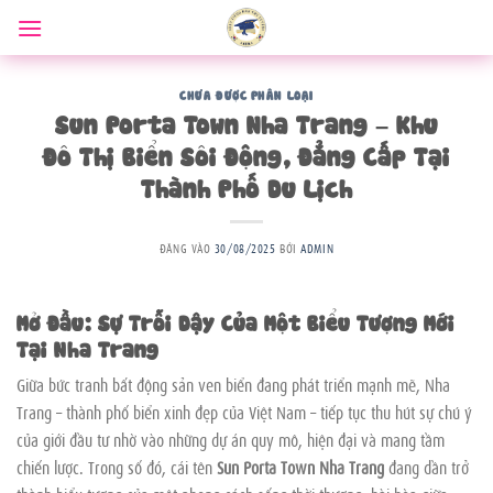
Bỏ
qua
nội
dung
CHƯA ĐƯỢC PHÂN LOẠI
Sun Porta Town Nha Trang – Khu
Đô Thị Biển Sôi Động, Đẳng Cấp Tại
Thành Phố Du Lịch
ĐĂNG VÀO
30/08/2025
BỞI
ADMIN
Mở Đầu: Sự Trỗi Dậy Của Một Biểu Tượng Mới
Tại Nha Trang
Giữa bức tranh bất động sản ven biển đang phát triển mạnh mẽ, Nha
Trang – thành phố biển xinh đẹp của Việt Nam – tiếp tục thu hút sự chú ý
của giới đầu tư nhờ vào những dự án quy mô, hiện đại và mang tầm
chiến lược. Trong số đó, cái tên
Sun Porta Town Nha Trang
đang dần trở