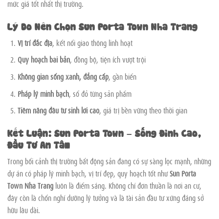
mức giá tốt nhất thị trường.
Lý Do Nên Chọn Sun Porta Town Nha Trang
Vị trí đắc địa
, kết nối giao thông linh hoạt
Quy hoạch bài bản
, đồng bộ, tiện ích vượt trội
Không gian sống xanh, đẳng cấp
, gần biển
Pháp lý minh bạch
, sổ đỏ từng sản phẩm
Tiềm năng đầu tư sinh lời cao
, giá trị bền vững theo thời gian
Kết Luận: Sun Porta Town – Sống Đỉnh Cao,
Đầu Tư An Tâm
Trong bối cảnh thị trường bất động sản đang có sự sàng lọc mạnh, những
dự án có pháp lý minh bạch, vị trí đẹp, quy hoạch tốt như
Sun Porta
Town Nha Trang
luôn là điểm sáng. Không chỉ đơn thuần là nơi an cư,
đây còn là chốn nghỉ dưỡng lý tưởng và là tài sản đầu tư xứng đáng sở
hữu lâu dài.