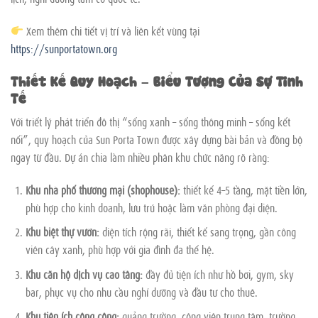
Xem thêm chi tiết vị trí và liên kết vùng tại
https://sunportatown.org
Thiết Kế Quy Hoạch – Biểu Tượng Của Sự Tinh
Tế
Với triết lý phát triển đô thị “sống xanh – sống thông minh – sống kết
nối”, quy hoạch của Sun Porta Town được xây dựng bài bản và đồng bộ
ngay từ đầu. Dự án chia làm nhiều phân khu chức năng rõ ràng:
Khu nhà phố thương mại (shophouse):
thiết kế 4–5 tầng, mặt tiền lớn,
phù hợp cho kinh doanh, lưu trú hoặc làm văn phòng đại diện.
Khu biệt thự vườn:
diện tích rộng rãi, thiết kế sang trọng, gần công
viên cây xanh, phù hợp với gia đình đa thế hệ.
Khu căn hộ dịch vụ cao tầng:
đầy đủ tiện ích như hồ bơi, gym, sky
bar, phục vụ cho nhu cầu nghỉ dưỡng và đầu tư cho thuê.
Khu tiện ích công cộng:
quảng trường, công viên trung tâm, trường