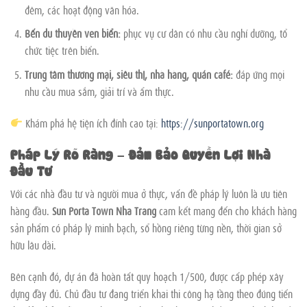
đêm, các hoạt động văn hóa.
Bến du thuyền ven biển:
phục vụ cư dân có nhu cầu nghỉ dưỡng, tổ
chức tiệc trên biển.
Trung tâm thương mại, siêu thị, nhà hàng, quán café:
đáp ứng mọi
nhu cầu mua sắm, giải trí và ẩm thực.
Khám phá hệ tiện ích đỉnh cao tại:
https://sunportatown.org
Pháp Lý Rõ Ràng – Đảm Bảo Quyền Lợi Nhà
Đầu Tư
Với các nhà đầu tư và người mua ở thực, vấn đề pháp lý luôn là ưu tiên
hàng đầu.
Sun Porta Town Nha Trang
cam kết mang đến cho khách hàng
sản phẩm có pháp lý minh bạch, sổ hồng riêng từng nền, thời gian sở
hữu lâu dài.
Bên cạnh đó, dự án đã hoàn tất quy hoạch 1/500, được cấp phép xây
dựng đầy đủ. Chủ đầu tư đang triển khai thi công hạ tầng theo đúng tiến