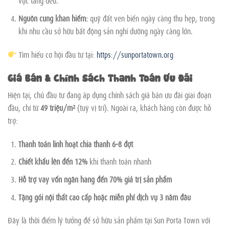
vực tăng đều.
Nguồn cung khan hiếm:
quỹ đất ven biển ngày càng thu hẹp, trong
khi nhu cầu sở hữu bất động sản nghỉ dưỡng ngày càng lớn.
Tìm hiểu cơ hội đầu tư tại:
https://sunportatown.org
Giá Bán & Chính Sách Thanh Toán Ưu Đãi
Hiện tại, chủ đầu tư đang áp dụng chính sách giá bán ưu đãi giai đoạn
đầu, chỉ từ
49 triệu/m²
(tuỳ vị trí). Ngoài ra, khách hàng còn được hỗ
trợ:
Thanh toán linh hoạt chia thành 6–8 đợt
Chiết khấu lên đến 12%
khi thanh toán nhanh
Hỗ trợ vay vốn ngân hàng đến 70% giá trị sản phẩm
Tặng gói nội thất cao cấp hoặc miễn phí dịch vụ 3 năm đầu
Đây là thời điểm lý tưởng để sở hữu sản phẩm tại Sun Porta Town với