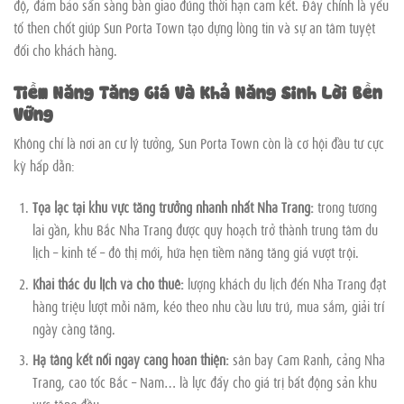
độ, đảm bảo sẵn sàng bàn giao đúng thời hạn cam kết. Đây chính là yếu
tố then chốt giúp Sun Porta Town tạo dựng lòng tin và sự an tâm tuyệt
đối cho khách hàng.
Tiềm Năng Tăng Giá Và Khả Năng Sinh Lời Bền
Vững
Không chỉ là nơi an cư lý tưởng, Sun Porta Town còn là cơ hội đầu tư cực
kỳ hấp dẫn:
Tọa lạc tại khu vực tăng trưởng nhanh nhất Nha Trang:
trong tương
lai gần, khu Bắc Nha Trang được quy hoạch trở thành trung tâm du
lịch – kinh tế – đô thị mới, hứa hẹn tiềm năng tăng giá vượt trội.
Khai thác du lịch và cho thuê:
lượng khách du lịch đến Nha Trang đạt
hàng triệu lượt mỗi năm, kéo theo nhu cầu lưu trú, mua sắm, giải trí
ngày càng tăng.
Hạ tầng kết nối ngày càng hoàn thiện:
sân bay Cam Ranh, cảng Nha
Trang, cao tốc Bắc – Nam… là lực đẩy cho giá trị bất động sản khu