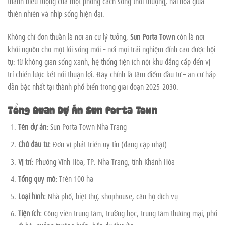
thành biểu tượng của một phong cách sống thời thượng, hài hòa giữa
thiên nhiên và nhịp sống hiện đại.
Không chỉ đơn thuần là nơi an cư lý tưởng,
Sun Porta Town
còn là nơi
khởi nguồn cho một lối sống mới – nơi mọi trải nghiệm đỉnh cao được hội
tụ: từ không gian sống xanh, hệ thống tiện ích nội khu đẳng cấp đến vị
trí chiến lược kết nối thuận lợi. Đây chính là tâm điểm đầu tư – an cư hấp
dẫn bậc nhất tại thành phố biển trong giai đoạn 2025–2030.
Tổng Quan Dự Án Sun Porta Town
Tên dự án:
Sun Porta Town Nha Trang
Chủ đầu tư:
Đơn vị phát triển uy tín (đang cập nhật)
Vị trí:
Phường Vĩnh Hòa, TP. Nha Trang, tỉnh Khánh Hòa
Tổng quy mô:
Trên 100 ha
Loại hình:
Nhà phố, biệt thự, shophouse, căn hộ dịch vụ
Tiện ích:
Công viên trung tâm, trường học, trung tâm thương mại, phố