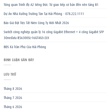
Tổng quan Trình độ A2 tiếng Đức: Từ giao tiếp cơ bản đến nền tảng B1
Dự Án Nhà Xưởng Trường Tân Tại Hải Phòng – 078.222.1111
Báo Giá Đặt Tiệc Tất Niên Công Ty Mới Nhất 2026
Switch công nghiệp quản lý 16 cổng Gigabit Ethernet + 4 cổng Gigabit SFP
3Onedata IES6300SL-16GT4GS-2LV
BĐS Xã Trần Phú Của Hải Phòng
BÌNH LUẬN GẦN ĐÂY
LƯU TRỮ
Tháng 8 2026
Tháng 7 2026
Tháng 6 2026