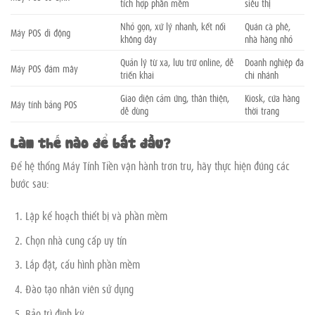
tích hợp phần mềm
siêu thị
Nhỏ gọn, xử lý nhanh, kết nối
Quán cà phê,
Máy POS di động
không dây
nhà hàng nhỏ
Quản lý từ xa, lưu trữ online, dễ
Doanh nghiệp đa
Máy POS đám mây
triển khai
chi nhánh
Giao diện cảm ứng, thân thiện,
Kiosk, cửa hàng
Máy tính bảng POS
dễ dùng
thời trang
Làm thế nào để bắt đầu?
Để hệ thống Máy Tính Tiền vận hành trơn tru, hãy thực hiện đúng các
bước sau:
Lập kế hoạch thiết bị và phần mềm
Chọn nhà cung cấp uy tín
Lắp đặt, cấu hình phần mềm
Đào tạo nhân viên sử dụng
Bảo trì định kỳ