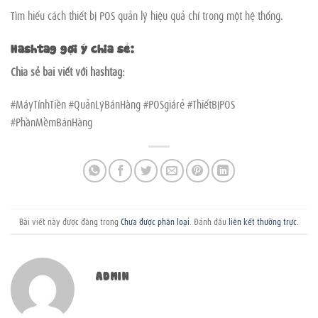
Tìm hiểu cách thiết bị POS quản lý hiệu quả chỉ trong một hệ thống.
Hashtag gợi ý chia sẻ:
Chia sẻ bài viết với hashtag:
#MáyTínhTiền #QuảnLýBánHàng #POSgiárẻ #ThiếtBịPOS
#PhầnMềmBánHàng
Bài viết này được đăng trong
Chưa được phân loại
. Đánh dấu
liên kết thường trực
.
ADMIN