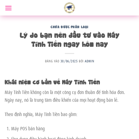
Bỏ
qua
nội
dung
CHƯA ĐƯỢC PHÂN LOẠI
Lý do bạn nên đầu tư vào Máy
Tính Tiền ngay hôm nay
ĐĂNG VÀO
30/06/2025
BỞI
ADMIN
Khái niệm cơ bản về Máy Tính Tiền
Máy Tính Tiền không còn là một công cụ đơn thuần để tính hóa đơn.
Ngày nay, nó là trung tâm điều khiển của mọi hoạt động bán lẻ.
Theo định nghĩa, Máy Tính Tiền bao gồm:
Máy POS bán hàng
Ứng dụng điều hành hoạt động kinh doanh