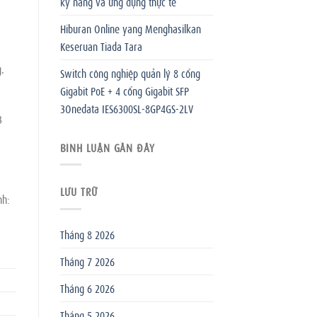
kỹ năng và ứng dụng thực tế
Hiburan Online yang Menghasilkan
Keseruan Tiada Tara
g.
Switch công nghiệp quản lý 8 cổng
Gigabit PoE + 4 cổng Gigabit SFP
3Onedata IES6300SL-8GP4GS-2LV
3
BÌNH LUẬN GẦN ĐÂY
LƯU TRỮ
nh:
Tháng 8 2026
Tháng 7 2026
Tháng 6 2026
Tháng 5 2026