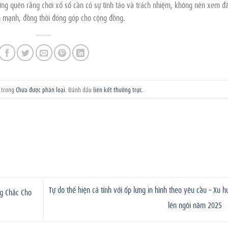
đừng quên rằng chơi xổ số cần có sự tỉnh táo và trách nhiệm, không nên xem đâ
ành mạnh, đồng thời đóng góp cho cộng đồng.
g trong
Chưa được phân loại
. Đánh dấu
liên kết thường trực
.
Tự do thể hiện cá tính với ốp lưng in hình theo yêu cầu – Xu 
g Chắc Cho
lên ngôi năm 2025