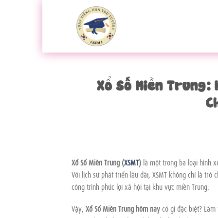
Bỏ
qua
nội
dung
Xổ Số Miền Trung: 
C
Xổ Số Miền Trung (
XSMT
)
là một trong ba loại hình 
Với lịch sử phát triển lâu dài, XSMT không chỉ là trò
công trình phúc lợi xã hội tại khu vực miền Trung.
Vậy,
Xổ Số Miền Trung hôm nay
có gì đặc biệt? Làm