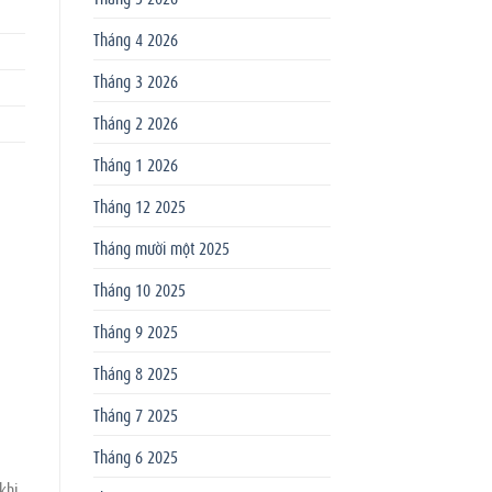
Tháng 4 2026
Tháng 3 2026
Tháng 2 2026
Tháng 1 2026
Tháng 12 2025
Tháng mười một 2025
Tháng 10 2025
Tháng 9 2025
Tháng 8 2025
Tháng 7 2025
Tháng 6 2025
khi