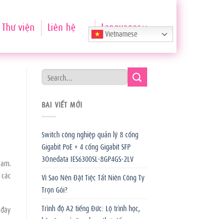
Thư viện
Liên hệ
Languages
Vietnamese
BÀI VIẾT MỚI
Switch công nghiệp quản lý 8 cổng
Gigabit PoE + 4 cổng Gigabit SFP
3Onedata IES6300SL-8GP4GS-2LV
Nam.
 các
Vì Sao Nên Đặt Tiệc Tất Niên Công Ty
Trọn Gói?
Trình độ A2 tiếng Đức: Lộ trình học,
 đây