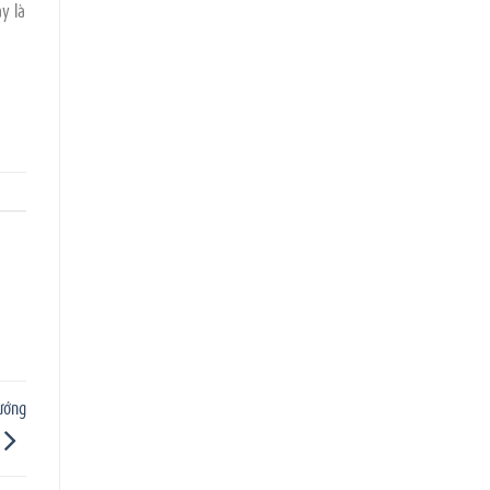
y là
hướng