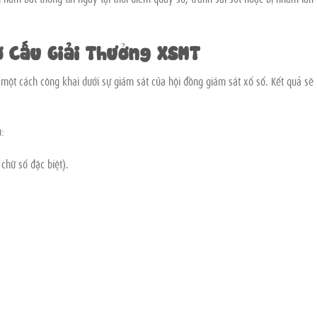
ơ Cấu Giải Thưởng XSMT
 một cách công khai dưới sự giám sát của hội đồng giám sát xổ số. Kết quả sẽ
u:
chữ số đặc biệt).