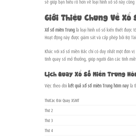
sẽ giúp bạn hiểu rõ hơn về loại hình xổ số này cũn
Giới Thiệu Chung Về Xổ
Xổ số miền Trung
là loại hình xổ số kiến thiết được 
Hoạt động này được giám sát và cấp phép bởi Bộ Tài
Khác với xổ số miền Bắc chỉ có duy nhất một đơn vị
tỉnh quay số mở thưởng, giúp người dân các tỉnh miề
Lịch Quay Xổ Số Miền Trung Hô
Việc theo dõi
kết quả xổ số miền Trung hôm nay
là t
ThứCác Đài Quay XSMT
Thứ 2
Thứ 3
Thứ 4