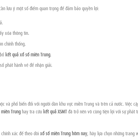
 cần lưu ý một số điểm quan trọng để đảm bảo quyền lợi:
ả.
ẩy xóa thông tin.
n chính thống.
 bố
kết quả xổ số miền Trung
.
ổ số phát hành vé để nhận giải.
thuộc và phổ biến đối với người dân khu vực miền Trung và trên cả nước. Việc cậ
ố miền Trung
hay tra cứu
kết quả XSMT
đã trở nên vô cùng tiện lợi với sự phát t
 chính xác để theo dõi
xổ số miền Trung hôm nay
, hãy lựa chọn những trang 