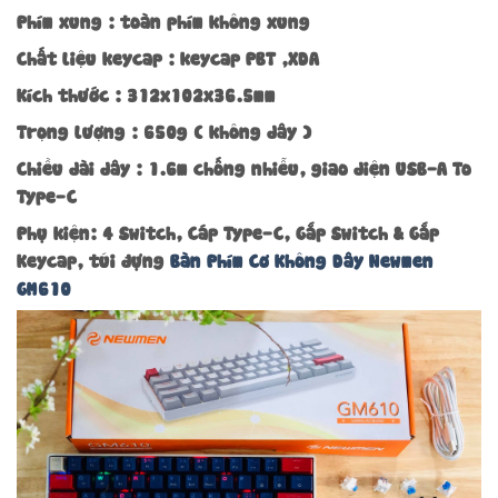
Phím xung : toàn phím không xung
Chất liệu keycap : keycap PBT ,XDA
Kích thước : 312x102x36.5mm
Trọng lượng : 650g ( không dây )
Chiều dài dây : 1.6m chống nhiễu, giao diện USB-A To
Type-C
Phụ kiện: 4 Switch, Cáp Type-C, Gắp Switch & Gắp
Keycap, túi đựng
Bàn Phím Cơ Không Dây Newmen
GM610