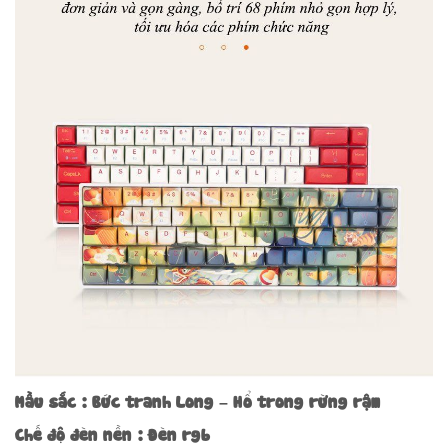
Mầu sắc : Bức tranh Long – Hổ trong rừng rậm
Chế độ đèn nền : Đèn rgb