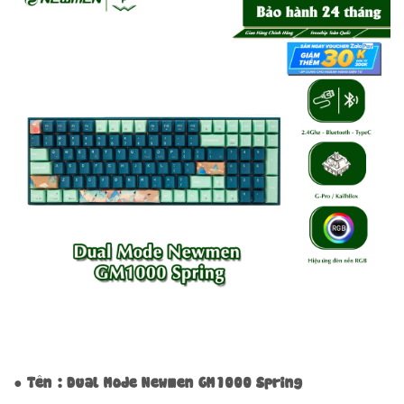
● Tên : Dual Mode Newmen GM1000 Spring