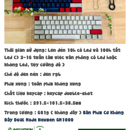
Thời gian sử dụng: Lên đến 10h có Led và 100h tắt
Led (> 2-16 tuần làm việc văn phòng có Led hoặc
không Led, tùy cường độ )
Chế độ đèn nền : đèn rgb
Phím xung : toàn phím không xung
Chất liệu keycap : keycap double-shot
Kích thước : 291.5×101.5×38.5mm
Trọng lượng : 601g ( không dây )
Bàn Phím Cơ Không
Dây Dual Mode Newmen GM1000