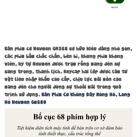
Bàn phím cơ Newmen GM368 sở hữu kiểu dáng nhỏ gọn,
các phím bấm chắc chắn, bền bỉ, khung phím không
viền, ký tự Newmen được trạm rỗng mang đến sự
sang trọng, thanh lịch. Keycap hai lớp được làm từ
vật liệu nhập khẩu cao cấp, chịu lực mài mòn cao
mang đến cho người dùng sự thoải mái trong quá
trình sử dụng.
Bàn Phím Cơ Không Dây Rồng Hổ, Long
Hổ Newmen Gm680