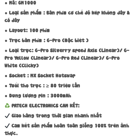
● Mã: GM1000
● Loại sản phẩm : Bàn phím cơ chế độ kép không dây &
có dây
● Layout: 100 phím
● Trục bàn phím : G-Pro (Đặc biệt )
● Loại trục: G-Pro Silverry speed Axis (Linear)/ G-
Pro Yellow (Linear)/ G-Pro Red (Linear)/ G-Pro
White (Clicky)
● Socket : MX Socket Hotswap
● Tuổi thọ trục : ≥ 80 triệu lần
● Dung lượng pin : 3000mAh
PATECH ELECTRONICS CAM KẾT:
Giao hàng trong thời gian nhanh nhất
Cam kết sản phẩm hoàn toàn giống 100% trên ảnh
thực.