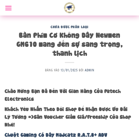
Bỏ
qua
nội
dung
CHƯA ĐƯỢC PHÂN LOẠI
Bàn Phím Cơ Không Dây Newmen
GM610 mang đến sự sang trọng,
thanh lịch
ĐĂNG VÀO
13/01/2025
BỞI
ADMIN
Chào Mừng Bạn Đã Đến Với Gian Hàng Của Patech
Electronics
Khách Yêu Nhấn Theo Dõi Shop Để Nhận Được Ưu Đãi
Lý Tưởng =>Săn Voucher Giảm Giá/Freeship Của Shop
Nhé!
Chuột Gaming Có Dây Madcatz R.A.T.8+ ADV