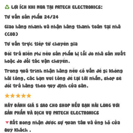
LỢI ÍCH KHI MUA TẠI PATECH ELECTRONICS:
Tư vấn sản phẩm 24/24
Giao hàng nhanh và nhận hàng thanh toán tại nhà
(COD)
Tư vấn trực tiếp từ chuyên gia
Đổi trả miễn phí nếu sản phẩm bị lỗi do nhà sản xuất
hoặc do đối tác vận chuyển.
Trong quá trình nhận hàng nếu có vấn đề gì không
hài lòng, các bạn vui lòng để lại lời nhắn, shop sẽ
đổi trả hàng theo quy định của sàn.
HÃY ĐÁNH GIÁ 5 SAO CHO SHOP NẾU BẠN HÀI LÒNG VỚI
SẢN PHẨM VÀ DỊCH VỤ PATECH ELECTRONICS
Rất mong nhận được sự quan tâm và ủng hộ của
Quý Khách .