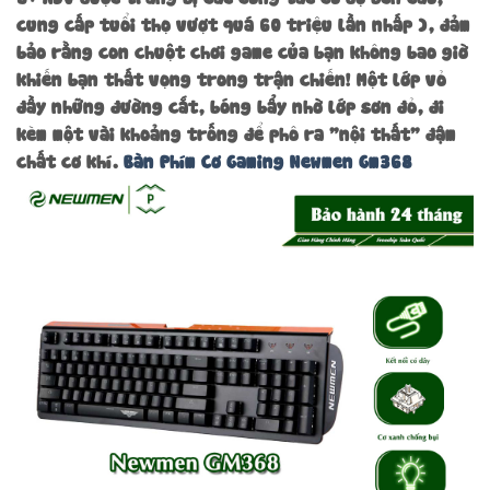
cung cấp tuổi thọ vượt quá 60 triệu lần nhấp ), đảm
bảo rằng con chuột chơi game của bạn không bao giờ
khiến bạn thất vọng trong trận chiến! Một lớp vỏ
đầy những đường cắt, bóng bẩy nhờ lớp sơn đỏ, đi
kèm một vài khoảng trống để phô ra ”nội thất” đậm
chất cơ khí.
Bàn Phím Cơ Gaming Newmen Gm368