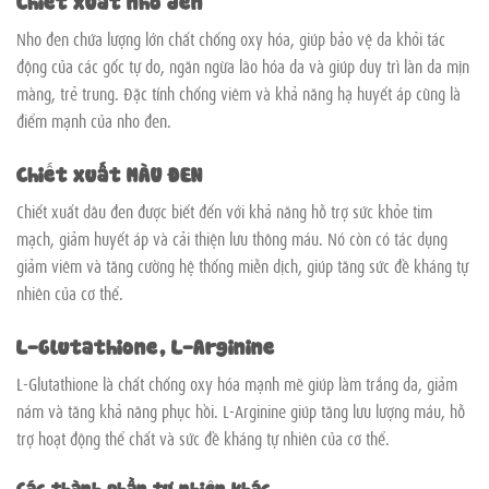
Nho đen chứa lượng lớn chất chống oxy hóa, giúp bảo vệ da khỏi tác
động của các gốc tự do, ngăn ngừa lão hóa da và giúp duy trì làn da mịn
màng, trẻ trung. Đặc tính chống viêm và khả năng hạ huyết áp cũng là
điểm mạnh của nho đen.
Chiết xuất MÀU ĐEN
Chiết xuất dâu đen được biết đến với khả năng hỗ trợ sức khỏe tim
mạch, giảm huyết áp và cải thiện lưu thông máu. Nó còn có tác dụng
giảm viêm và tăng cường hệ thống miễn dịch, giúp tăng sức đề kháng tự
nhiên của cơ thể.
L-Glutathione, L-Arginine
L-Glutathione là chất chống oxy hóa mạnh mẽ giúp làm trắng da, giảm
nám và tăng khả năng phục hồi. L-Arginine giúp tăng lưu lượng máu, hỗ
trợ hoạt động thể chất và sức đề kháng tự nhiên của cơ thể.
Các thành phần tự nhiên khác