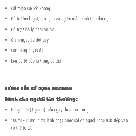
Cải thiện sức đề kháng
Hỗ trợ bệnh gút, tim, gan và người mắc bệnh tiểu đường
Hỗ trợ sinh lý nam và nữ
Giảm nguy cơ đột quỵ
Cân bằng huyết áp
loại bỏ tế bào lạ trong cơ thể
HƯỚNG DẪN SỬ DỤNG BIOTINDH
Dành cho người bìn thường:
Uống 1 túi (4 gram) mỗi ngày. hòa tan trong
100ml – 150ml nước lạnh hoặc nước sôi để nguội uống trực tiếp vào
cơ thể từ từ.