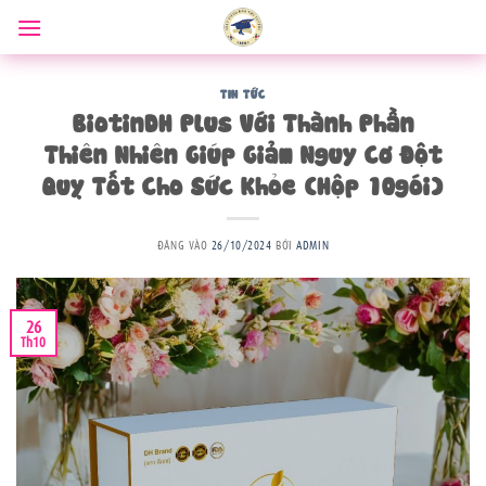
Bỏ
qua
nội
dung
TIN TỨC
BiotinDH Plus Với Thành Phần
Thiên Nhiên Giúp Giảm Nguy Cơ Đột
Quỵ Tốt Cho Sức Khỏe (Hộp 10gói)
ĐĂNG VÀO
26/10/2024
BỞI
ADMIN
26
Th10