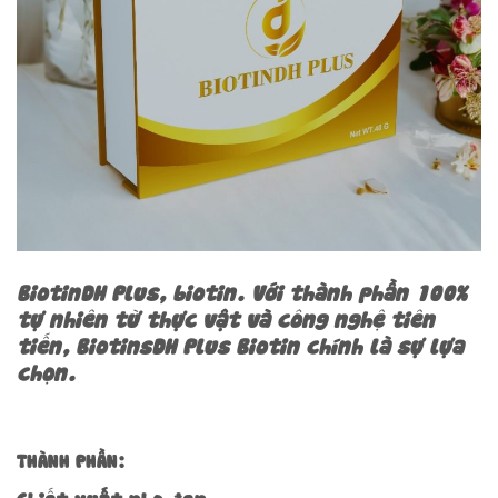
BiotinDH Plus
, biotin. Với thành phần 100%
tự nhiên từ thực vật và công nghệ tiên
tiến, BiotinsDH Plus Biotin chính là sự lựa
chọn
.
THÀNH PHẦN:
Chiết xuất nho đen