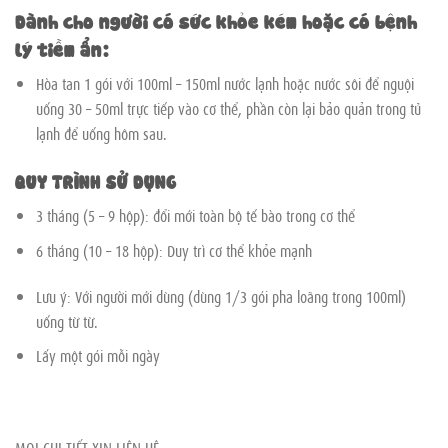
Dành cho người có sức khỏe kém hoặc có bệnh
lý tiềm ẩn:
Hòa tan 1 gói với 100ml – 150ml nước lạnh hoặc nước sôi để nguội
uống 30 – 50ml trực tiếp vào cơ thể, phần còn lại bảo quản trong tủ
lạnh để uống hôm sau.
QUY TRÌNH SỬ DỤNG
3 tháng (5 – 9 hộp): đổi mới toàn bộ tế bào trong cơ thể
6 tháng (10 – 18 hộp): Duy trì cơ thể khỏe mạnh
Lưu ý: Với người mới dùng (dùng 1/3 gói pha loãng trong 100ml)
uống từ từ.
Lấy một gói mỗi ngày
MỌI CHI TIẾT XIN LIÊN HỆ